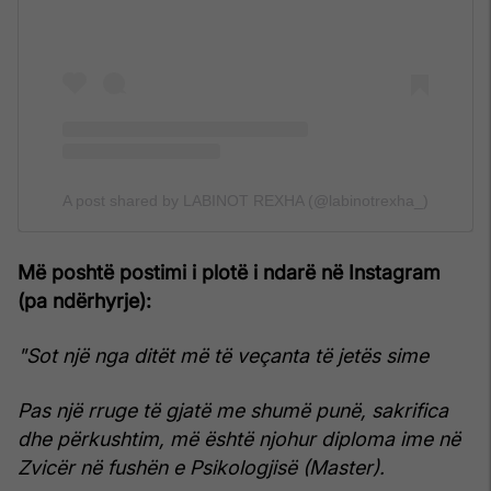
A post shared by LABINOT REXHA (@labinotrexha_)
Më poshtë postimi i plotë i ndarë në Instagram
(pa ndërhyrje):
"Sot një nga ditët më të veçanta të jetës sime
Pas një rruge të gjatë me shumë punë, sakrifica
dhe përkushtim, më është njohur diploma ime në
Zvicër në fushën e Psikologjisë (Master).