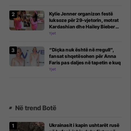
Kylie Jenner organizon festë
luksoze për 29-vjetorin, motrat
Kardashian dhe Hailey Bieber
mes të ftuarve
Yjet
“Diçka nuk është në rregull”,
fansat shqetësohen për Anna
Faris pas daljes në tapetin e kuq
Yjet
Në trend Botë
Ukrainasit i kapin ushtarët rusë