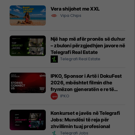
Vera shijohet me XXL
Vipa Chips
Një hap më afër pronës së duhur
– zbuloni përzgjedhjen javore në
Telegrafi Real Estate
Telegrafi Real Estate
IPKO, Sponsor i Artë i DokuFest
2026, mbështet filmin dhe
frymëzon gjeneratën e re të
krijuesve
IPKO
Konkurset e javës në Telegrafi
Jobs: Mundësi të reja për
zhvillimin tuaj profesional
Telegrafi Jobs