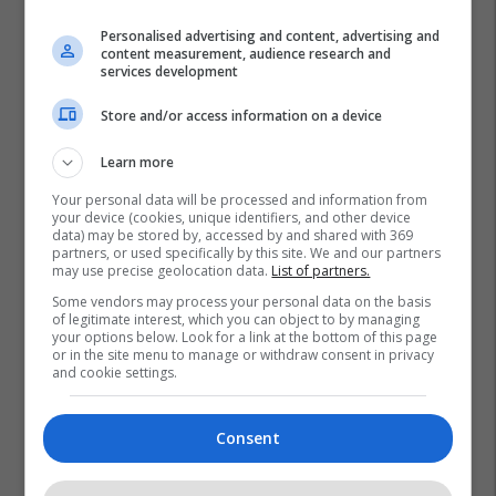
Personalised advertising and content, advertising and
content measurement, audience research and
services development
Store and/or access information on a device
Learn more
Your personal data will be processed and information from
your device (cookies, unique identifiers, and other device
Labinot Rexha
data) may be stored by, accessed by and shared with 369
partners, or used specifically by this site. We and our partners
may use precise geolocation data.
List of partners.
Some vendors may process your personal data on the basis
of legitimate interest, which you can object to by managing
your options below. Look for a link at the bottom of this page
or in the site menu to manage or withdraw consent in privacy
and cookie settings.
Consent