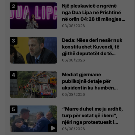
Një pleskavicë e ngrënë
nga Dua Lipa në Prishtinë
në orën 04:28 të mëngjesit
- dhe bota digjitale serbe
03/08/2026
shpall gjendjen e luftës
Deda: Nëse deri nesër nuk
konstituohet Kuvendi, të
gjithë deputetët do të
bëjnë shkelje të rëndë
06/08/2026
kushtetuese
Mediat gjermane
publikojnë detaje për
aksidentin ku humbën
jetën tre mërgimtarë nga
06/08/2026
Komogllava e Ferizajt
“Marre duhet me ju ardhë,
turp për votat që i keni”,
njëri nga protestuesit i
drejtohet Bedri Hamzës
06/08/2026