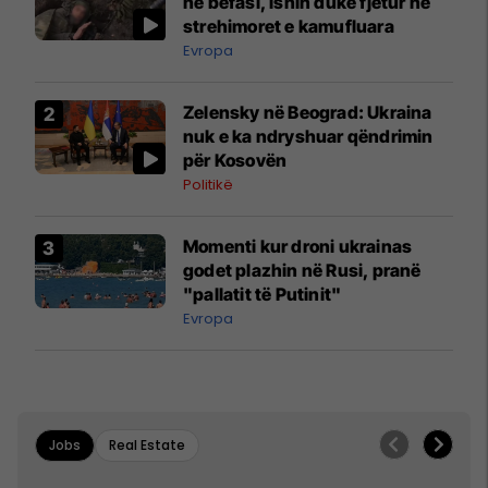
në befasi, ishin duke fjetur në
strehimoret e kamufluara
Evropa
Zelensky në Beograd: Ukraina
nuk e ka ndryshuar qëndrimin
për Kosovën
Politikë
Momenti kur droni ukrainas
godet plazhin në Rusi, pranë
"pallatit të Putinit"
Evropa
Jobs
Real Estate