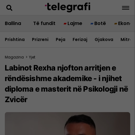
Ballina
Të fundit
Lajme
Botë
Ekono
Prishtina
Prizreni
Peja
Ferizaj
Gjakova
Mitrov
Magazina
>
Yjet
Labinot Rexha njofton arritjen e
rëndësishme akademike - i njihet
diploma e masterit në Psikologji në
Zvicër