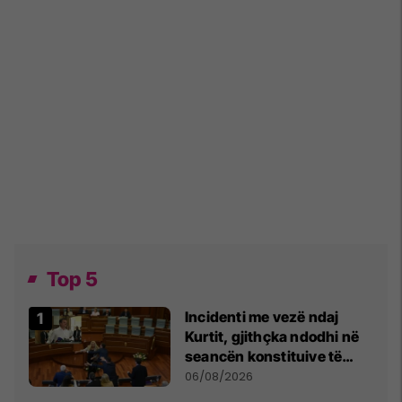
Top 5
Incidenti me vezë ndaj
Kurtit, gjithçka ndodhi në
seancën konstituive të
Kuvendit
06/08/2026