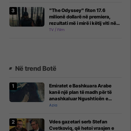
"The Odyssey" fiton 17.6
milionë dollarë në premiera,
rezultati më i mirë i këtij viti në
industrinë e filmit
TV / Film
Në trend Botë
Emiratet e Bashkuara Arabe
kanë një plan të madh për të
anashkaluar Ngushticën e
Hormuzit
Azia
Vdes gazetari serb Stefan
Cvetkoviq, që hetoi vrasjen e