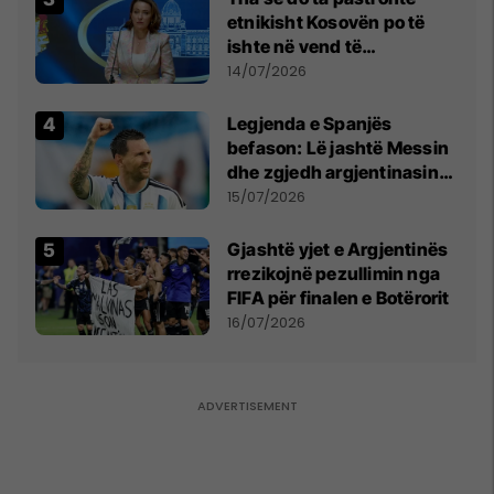
etnikisht Kosovën po të
ishte në vend të
Millosheviqit, Lëvizja e
14/07/2026
Qytetarëve të Lirë në Serbi
kërkon shkarkimin e
Legjenda e Spanjës
menjëhershëm të
befason: Lë jashtë Messin
Snezhana Paunoviq
dhe zgjedh argjentinasin
më të mirë në botë
15/07/2026
Gjashtë yjet e Argjentinës
rrezikojnë pezullimin nga
FIFA për finalen e Botërorit
16/07/2026