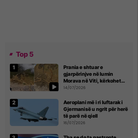
Top 5
Prania e shtuar e
gjarpërinjve në lumin
Morava në Viti, kërkohet
kujdes nga qytetarët
14/07/2026
Aeroplani më i ri luftarak i
Gjermanisë u ngrit për herë
të parë në qiell
16/07/2026
Tha se do ta pastronte