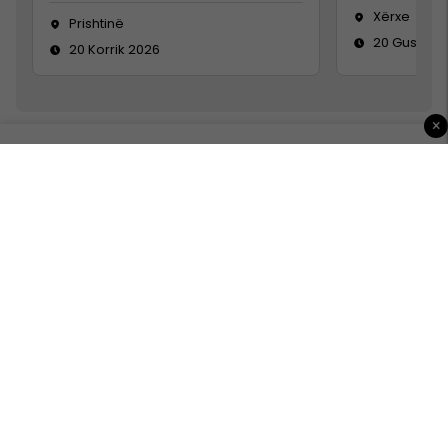
Xërxe
Prishtinë
20 Gusht 2
20 Korrik 2026
×