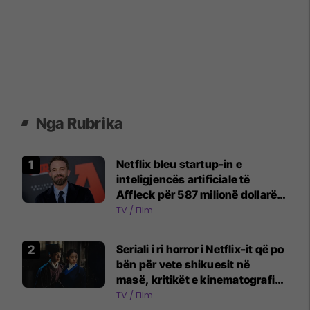
Nga Rubrika
Netflix bleu startup-in e
inteligjencës artificiale të
Affleck për 587 milionë dollarë:
Aktori bëhet këshilltar i lartë në
TV / Film
kompani
Seriali i ri horror i Netflix-it që po
bën për vete shikuesit në
masë, kritikët e kinematografisë
i kanë dhënë 100 përqind
TV / Film
vlerësime të përsosura