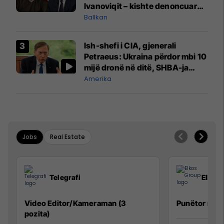
Ivanoviqit – kishte denoncuar
kërcënime ndaj vëllezërve
Ballkan
Vuçiq
Ish-shefi i CIA, gjenerali
Petraeus: Ukraina përdor mbi 10
mijë dronë në ditë, SHBA-ja
mbetet shumë prapa në
Amerika
prodhim
Jobs
Real Estate
Telegrafi
Elkos
Video Editor/Kameraman (3
Punëtor në 
pozita)