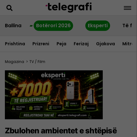
Ballina
Botërori 2026
Eksperti
Të fu
Prishtina
Prizreni
Peja
Ferizaj
Gjakova
Mitrov
Magazina
>
TV / Film
Zbulohen ambientet e shtëpisë