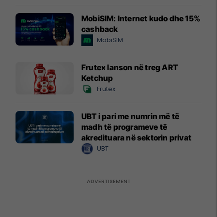
MobiSIM: Internet kudo dhe 15%
cashback
MobiSIM
Frutex lanson në treg ART
Ketchup
Frutex
UBT i pari me numrin më të
madh të programeve të
akredituara në sektorin privat
UBT