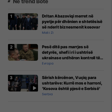
Në trend Botë
Dritan Abazoviqi merret në
pyetje për dhënien e shtetësisë
së nderit biznesmenit kosovar
Mali i Zi
Pesë ditë pas marrjes së
detyrës, shefi i ri i ushtrisë
ukrainase urdhëron kontroll të
madh
Evropa
Sërish kërcënon, Vuçiq para
ushtarëve: Kurrë mos e harroni,
'Kosova është pjesë e Serbisë'
Serbia