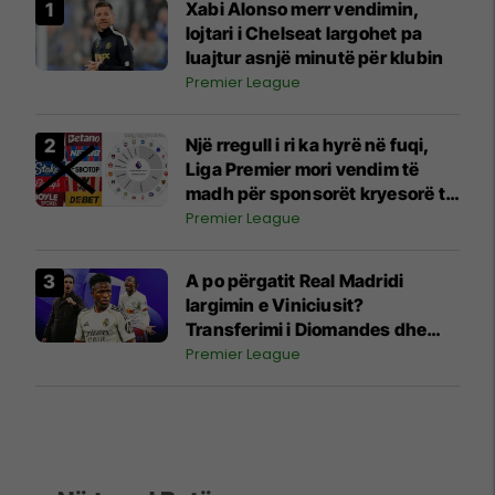
Xabi Alonso merr vendimin,
lojtari i Chelseat largohet pa
luajtur asnjë minutë për klubin
Premier League
Një rregull i ri ka hyrë në fuqi,
Liga Premier mori vendim të
madh për sponsorët kryesorë të
fanellave
Premier League
A po përgatit Real Madridi
largimin e Viniciusit?
Transferimi i Diomandes dhe
interesi i Arsenalit po ngrenë
Premier League
shumë pikëpyetje