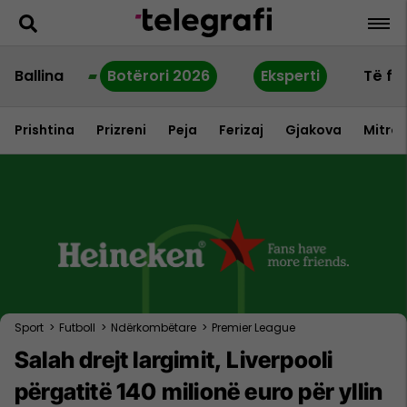
Ballina
Botërori 2026
Eksperti
Të fu
Prishtina
Prizreni
Peja
Ferizaj
Gjakova
Mitrov
Sport
>
Futboll
>
Ndërkombëtare
>
Premier League
Salah drejt largimit, Liverpooli
përgatitë 140 milionë euro për yllin