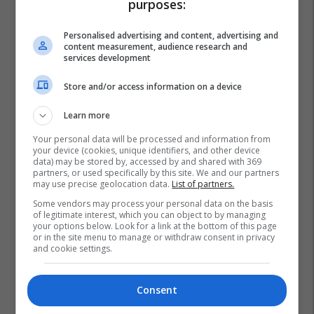
purposes:
Personalised advertising and content, advertising and
content measurement, audience research and
services development
Store and/or access information on a device
Learn more
Your personal data will be processed and information from
your device (cookies, unique identifiers, and other device
data) may be stored by, accessed by and shared with 369
partners, or used specifically by this site. We and our partners
may use precise geolocation data.
List of partners.
Some vendors may process your personal data on the basis
of legitimate interest, which you can object to by managing
your options below. Look for a link at the bottom of this page
or in the site menu to manage or withdraw consent in privacy
Rodrygo Goes
Liverpool
Transferimet
and cookie settings.
Mohamed Salah
Premier League
La Liga
Real Madrid
Consent