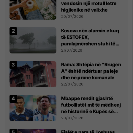
vendosin një rrotull letre
higjienike në valixhe
20/07/2026
Kosova nën alarmin e kuq
të ESTOFEX,
paralajmërohen stuhi të
fuqishme me breshër dhe
21/07/2026
erëra të forta
Rama: Shtëpia në "Rrugën
A" është ndërtuar pa leje
dhe në pronë komunale
22/07/2026
Mbappe rendit gjashtë
futbollistët më të mëdhenj
në historinë e Kupës së
Botës, Messi mbetet i dyti
23/07/2026
Fjalët e para të Joshuas