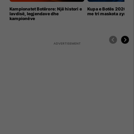
Kampionatet Botërore: Një histori e
Kupa e Botës 2026 për
lavdisë, legjendave dhe
me tri maskota zyrtar
kampionëve