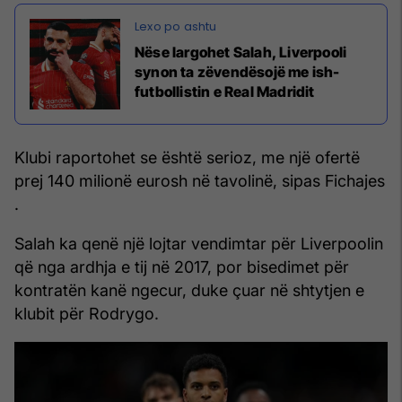
Nëse largohet Salah, Liverpooli
synon ta zëvendësojë me ish-
futbollistin e Real Madridit
Klubi raportohet se është serioz, me një ofertë
prej 140 milionë eurosh në tavolinë, sipas Fichajes
.
Salah ka qenë një lojtar vendimtar për Liverpoolin
që nga ardhja e tij në 2017, por bisedimet për
kontratën kanë ngecur, duke çuar në shtytjen e
klubit për Rodrygo.