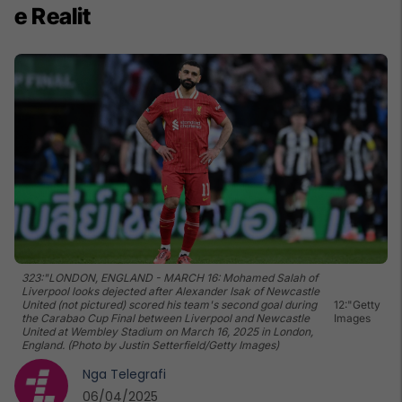
e Realit
323:"LONDON, ENGLAND - MARCH 16: Mohamed Salah of
Liverpool looks dejected after Alexander Isak of Newcastle
United (not pictured) scored his team's second goal during
12:"Getty
the Carabao Cup Final between Liverpool and Newcastle
Images
United at Wembley Stadium on March 16, 2025 in London,
England. (Photo by Justin Setterfield/Getty Images)
Nga
Telegrafi
06/04/2025