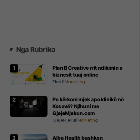
Nga Rubrika
Plan B Creative rrit ndikimin e
biznesit tuaj online
Plan B
Marketing
Po kërkoni mjek apo klinikë në
Kosovë? Njihuni me
GjejeMjekun.com
GjejeMjekun
Marketing
Alba Health bashkon