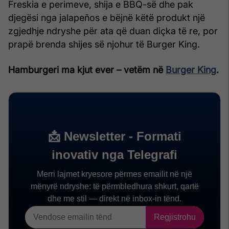
Freskia e perimeve, shija e BBQ-së dhe pak
djegësi nga jalapeños e bëjnë këtë produkt një
zgjedhje ndryshe për ata që duan diçka të re, por
prapë brenda shijes së njohur të Burger King.
Hamburgeri ma kjut ever – vetëm në
Burger King
.