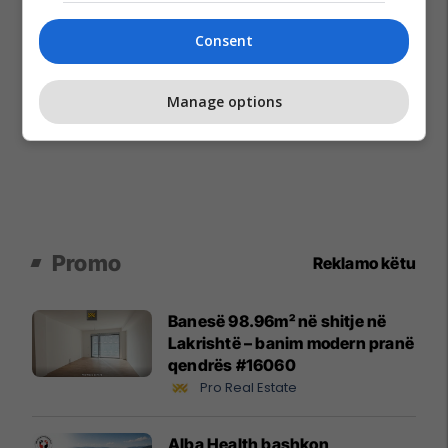
Consent
Manage options
Promo
Reklamo këtu
Banesë 98.96m² në shitje në
Lakrishtë – banim modern pranë
qendrës #16060
Pro Real Estate
Alba Health bashkon