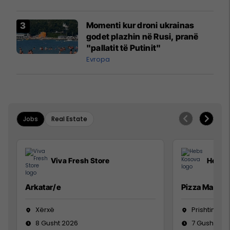
Momenti kur droni ukrainas
godet plazhin në Rusi, pranë
"pallatit të Putinit"
Evropa
Jobs
Real Estate
Viva Fresh Store
Hebs 
Arkatar/e
Pizza Man
Xërxë
Prishtinë
8 Gusht 2026
7 Gusht 20