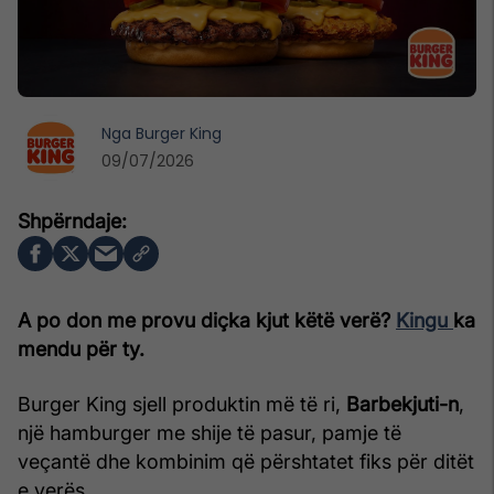
Nga
Burger King
09/07/2026
A po don me provu diçka kjut këtë verë?
Kingu
ka
mendu për ty.
Burger King sjell produktin më të ri,
Barbekjuti-n
,
një hamburger me shije të pasur, pamje të
veçantë dhe kombinim që përshtatet fiks për ditët
e verës.