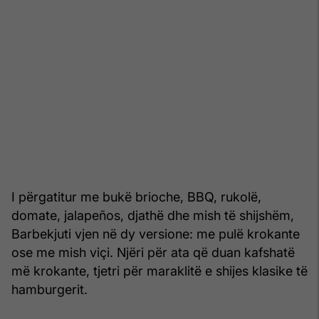
I përgatitur me bukë brioche, BBQ, rukolë,
domate, jalapeños, djathë dhe mish të shijshëm,
Barbekjuti vjen në dy versione: me pulë krokante
ose me mish viçi. Njëri për ata që duan kafshatë
më krokante, tjetri për maraklitë e shijes klasike të
hamburgerit.