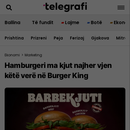
Ballina
Të fundit
Lajme
Botë
Ekono
Prishtina
Prizreni
Peja
Ferizaj
Gjakova
Mitrov
Ekonomi
>
Marketing
Hamburgeri ma kjut najher vjen
këtë verë në Burger King