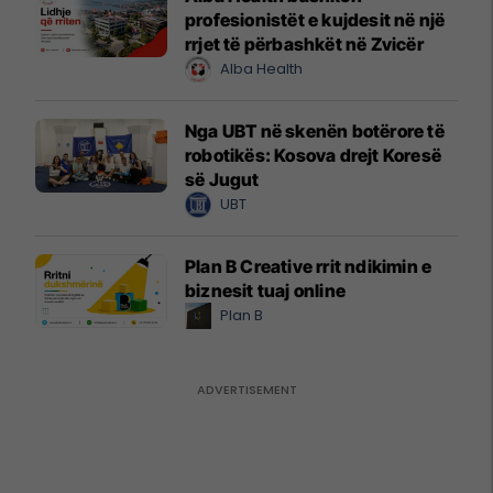
profesionistët e kujdesit në një
rrjet të përbashkët në Zvicër
Alba Health
Nga UBT në skenën botërore të
robotikës: Kosova drejt Koresë
së Jugut
UBT
Plan B Creative rrit ndikimin e
biznesit tuaj online
Plan B