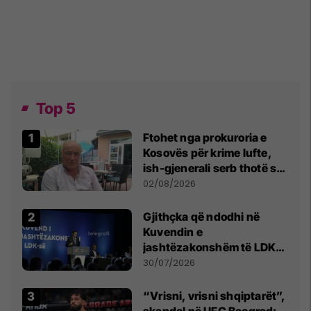
Top 5
Ftohet nga prokuroria e
Kosovës për krime lufte,
ish-gjenerali serb thotë se
dikush e tradhtoi në
02/08/2026
Beograd
Gjithçka që ndodhi në
Kuvendin e
jashtëzakonshëm të LDK-
së
30/07/2026
“Vrisni, vrisni shqiptarët”,
skandal në UFC Beograd: