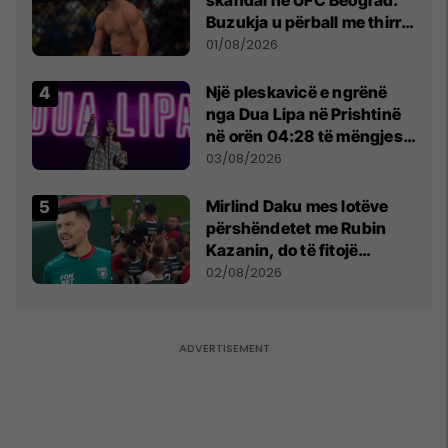
Buzukja u përball me thirrje
anti-shqiptare nga
01/08/2026
tribunat
Një pleskavicë e ngrënë
nga Dua Lipa në Prishtinë
në orën 04:28 të mëngjesit
- dhe bota digjitale serbe
03/08/2026
shpall gjendjen e luftës
Mirlind Daku mes lotëve
përshëndetet me Rubin
Kazanin, do të fitojë
miliona te Spartak Moska
02/08/2026