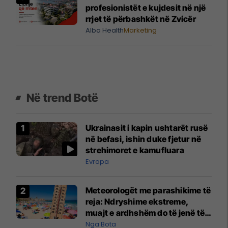
profesionistët e kujdesit në një
rrjet të përbashkët në Zvicër
Alba Health
Marketing
Në trend Botë
Ukrainasit i kapin ushtarët rusë
në befasi, ishin duke fjetur në
strehimoret e kamufluara
Evropa
Meteorologët me parashikime të
reja: Ndryshime ekstreme,
muajt e ardhshëm do të jenë të
pazakontë
Nga Bota