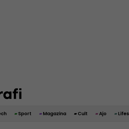
ech
Sport
Magazina
Cult
Ajo
Life