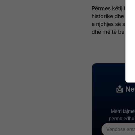
Përmes këtij hul
historike dhe të
e njohjes së së k
dhe më të bashk