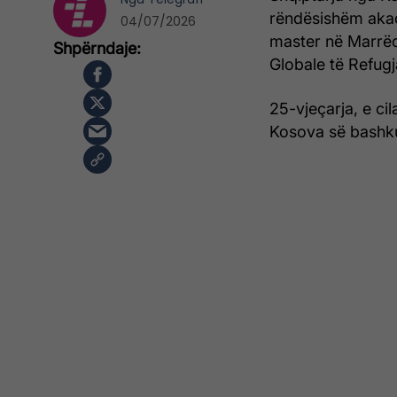
rëndësishëm aka
04/07/2026
master në Marrë
Globale të Refugj
25-vjeçarja, e ci
Kosova së bashku 