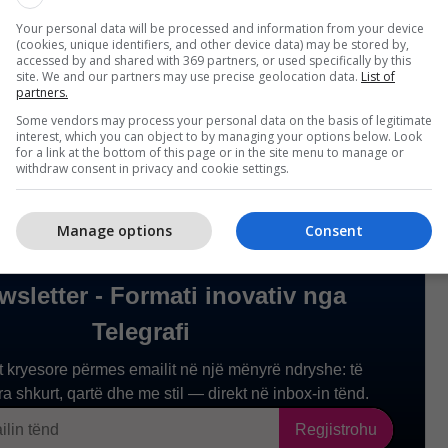
umtimi, Aroma Lushaku synon të ruajë kujtesën
Your personal data will be processed and information from your device
(cookies, unique identifiers, and other device data) may be stored by,
 ndërtojë ura mes brezave, duke theksuar rëndësinë
accessed by and shared with 369 partners, or used specifically by this
site. We and our partners may use precise geolocation data.
List of
aluarës për ndërtimin e një të ardhmeje më të fortë
partners.
uar.
/Telegrafi/
Some vendors may process your personal data on the basis of legitimate
interest, which you can object to by managing your options below. Look
for a link at the bottom of this page or in the site menu to manage or
withdraw consent in privacy and cookie settings.
Manage options
Consent