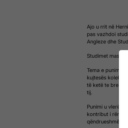
Ajo u rrit në Her
pas vazhdoi studi
Angleze dhe Stu
Studimet master 
Tema e punimit të
kujtesës kolektive
të ketë te brezat
tij.
Punimi u vlerësu
kontribut i rëndë
qëndrueshmërinë e