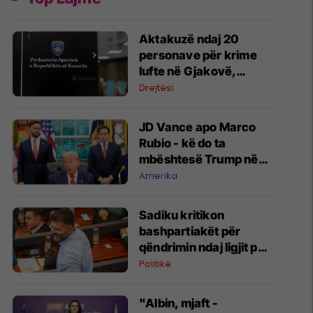
Aktakuzë ndaj 20
personave për krime
lufte në Gjakovë,
përfshirë Radoiçiqin
Drejtësi
JD Vance apo Marco
Rubio - kë do ta
mbështesë Trump në
zgjedhjet presidenciale
Amerika
të vitit 2028?
Sadiku kritikon
bashpartiakët për
qëndrimin ndaj ligjit për
shtetësinë: Ne është
Politikë
dashur të protestojmë,
nuk e bëmë
"Albin, mjaft -