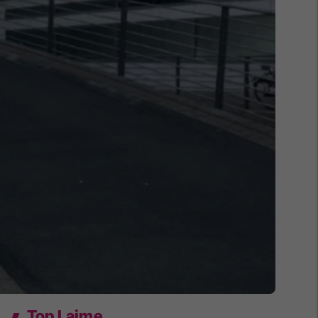
Top Lajme