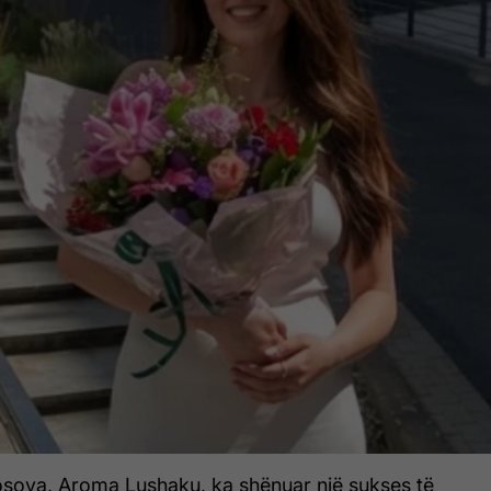
osova, Aroma Lushaku, ka shënuar një sukses të