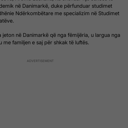
demik në Danimarkë, duke përfunduar studimet
dhënie Ndërkombëtare me specializim në Studimet
atëve.
la jeton në Danimarkë që nga fëmijëria, u largua nga
me familjen e saj për shkak të luftës.