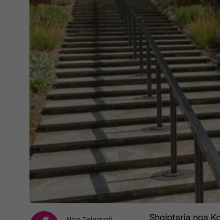
Shqiptarja nga K
Nga
Telegrafi