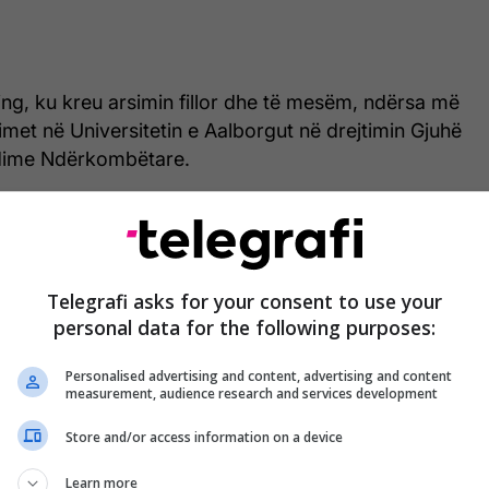
ning, ku kreu arsimin fillor dhe të mesëm, ndërsa më
met në Universitetin e Aalborgut në drejtimin Gjuhë
dime Ndërkombëtare.
i përfundoi në Kopenhagë.
 saj të masterit iu kushtua luftës në Kosovë dhe
 të saj, duke trajtuar ndikimin që konflikti vazhdon
Telegrafi asks for your consent to use your
 që e përjetuan dhe te ata që trashëgojnë kujtimet e
personal data for the following purposes:
Personalised advertising and content, advertising and content
measurement, audience research and services development
a me notën maksimale dhe u konsiderua një
sishëm akademik mbi historinë, identitetin dhe
Store and/or access information on a device
 popullit shqiptar.
Learn more