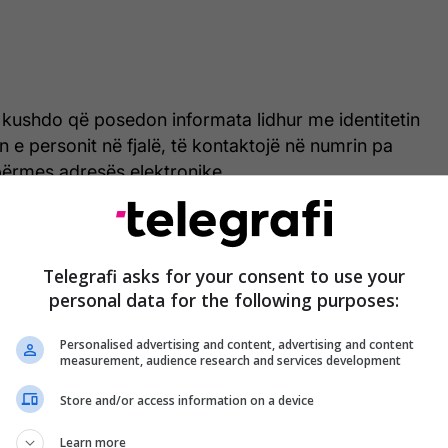
 kushdo që posedon informata lidhur me identitetin
e personit në fjalë, të kontaktojë në numrin pa
ërmes adresës elektronike
ice.com
.
ojnë se çdo informacion i ofruar nga qytetarët
ëndësishëm për avancimin e hetimeve.
Telegrafi asks for your consent to use your
personal data for the following purposes:
Personalised advertising and content, advertising and content
measurement, audience research and services development
Store and/or access information on a device
Learn more