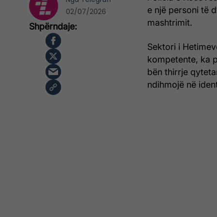
e një personi të 
02/07/2026
mashtrimit.
Sektori i Hetimev
kompetente, ka pu
bën thirrje qytet
ndihmojë në identi