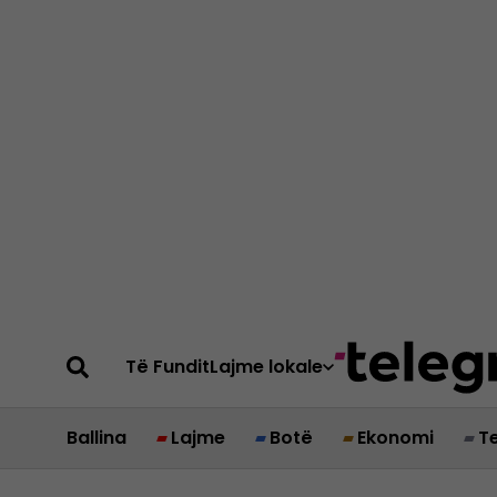
Të Fundit
Lajme lokale
Ballina
Lajme
Botë
Ekonomi
T