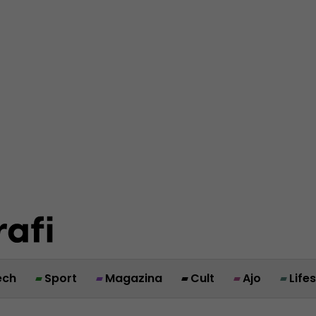
ech
Sport
Magazina
Cult
Ajo
Life