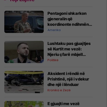
Pentagoni shkarkon
gjeneralin që
koordinonte ndihmën
ushtarake për
Amerika
Ukrainën
​Lushtaku pas gjuajtjes
së Kurtit me vezë:
Njeriu çfarë mbjell
edhe korrë
Politikë
Aksident i rëndë në
Prishtinë, një i vdekur
dhe një i lënduar
Kronika e Zezë
E gjuajti me vezë