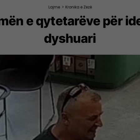
Lajme
>
Kronika e Zezë
mën e qytetarëve për iden
dyshuari