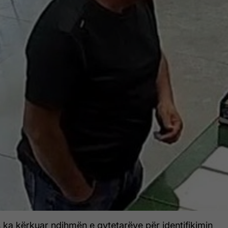
 ka kërkuar ndihmën e qytetarëve për identifikimin