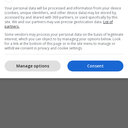
Your personal data will be processed and information from your device
(cookies, unique identifiers, and other device data) may be stored by,
accessed by and shared with 369 partners, or used specifically by this
site. We and our partners may use precise geolocation data.
List of
partners.
Some vendors may process your personal data on the basis of legitimate
interest, which you can object to by managing your options below. Look
for a link at the bottom of this page or in the site menu to manage or
withdraw consent in privacy and cookie settings.
Manage options
Consent