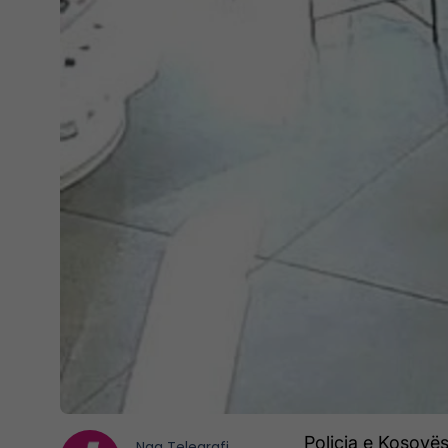
Policia e Kosovës
Nga
Telegrafi