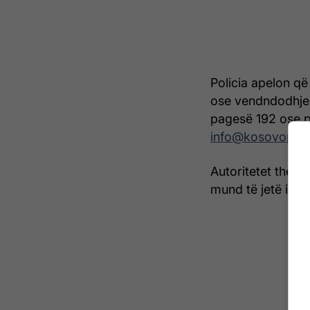
Policia apelon që
ose vendndodhjen 
pagesë 192 ose p
info@kosovopol
Autoritetet theks
mund të jetë i r