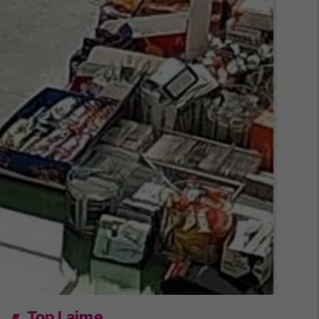
Top Lajme