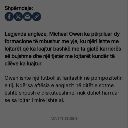
Legjenda angleze, Micheal Owen ka përpiluar dy
formacione të mbushur me yje, ku njëri ishte me
lojtarët që ka luajtur bashkë me ta gjatë karrierës
së bujshme dhe një tjetër me lojtarët kundër të
cilëve ka luajtur.
Owen ishte një futbollist fantastik në pompozitetin
e tij. Ndërsa aftësia e anglezit në ditët e sotme
është shpesh e diskutueshme, nuk duhet harruar
se sa lojtar i mirë ishte ai.