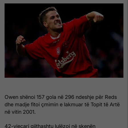
Owen shënoi 157 gola në 296 ndeshje për Reds
dhe madje fitoi çmimin e lakmuar të Topit të Artë
në vitin 2001.
42-vjeçari gjithashtu lulëzoi në skenën