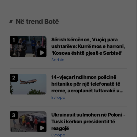
Në trend Botë
Sërish kërcënon, Vuçiq para
ushtarëve: Kurrë mos e harroni,
'Kosova është pjesë e Serbisë'
Serbia
14-vjeçari ndihmon policinë
britanike për një telefonatë të
rreme, aeroplanët luftarakë u
ngritën në ajër për të
Evropa
interceptuar fluturaken e Qatar
Airways që po shkonte drejt
Ukrainasit sulmohen në Poloni -
Mançesterit
Tusk i kërkon presidentit të
reagojë
Evropa