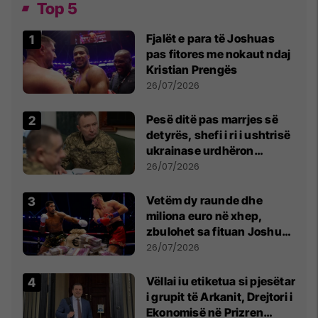
Top 5
Fjalët e para të Joshuas
pas fitores me nokaut ndaj
Kristian Prengës
26/07/2026
Pesë ditë pas marrjes së
detyrës, shefi i ri i ushtrisë
ukrainase urdhëron
kontroll të madh
26/07/2026
Vetëm dy raunde dhe
miliona euro në xhep,
zbulohet sa fituan Joshua
e Prenga
26/07/2026
Vëllai iu etiketua si pjesëtar
i grupit të Arkanit, Drejtori i
Ekonomisë në Prizren