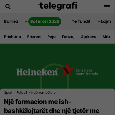
Ballina
Botërori 2026
Të fundit
Lajme
Prishtina
Prizreni
Peja
Ferizaj
Gjakova
Mitrov
Sport
>
Futboll
>
Ndërkombëtare
Një formacion me ish-
bashkëlojtarët dhe një tjetër me