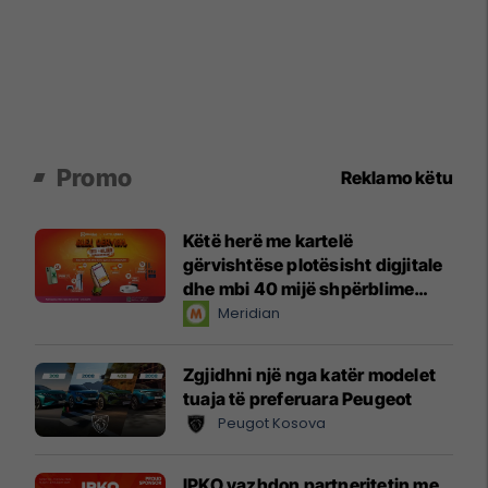
Promo
Reklamo këtu
Këtë herë me kartelë
gërvishtëse plotësisht digjitale
dhe mbi 40 mijë shpërblime
instant!
Meridian
Zgjidhni një nga katër modelet
tuaja të preferuara Peugeot
Peugot Kosova
IPKO vazhdon partneritetin me