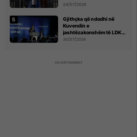
mohon pretendimet
24/07/2026
Gjithçka që ndodhi në
Kuvendin e
jashtëzakonshëm të LDK-
së
30/07/2026