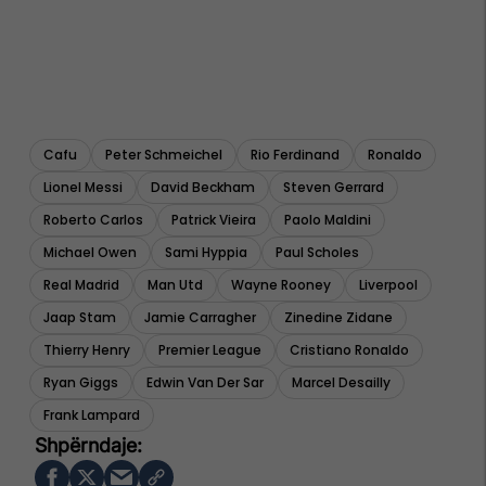
Cafu
Peter Schmeichel
Rio Ferdinand
Ronaldo
Lionel Messi
David Beckham
Steven Gerrard
Roberto Carlos
Patrick Vieira
Paolo Maldini
Michael Owen
Sami Hyppia
Paul Scholes
Real Madrid
Man Utd
Wayne Rooney
Liverpool
Jaap Stam
Jamie Carragher
Zinedine Zidane
Thierry Henry
Premier League
Cristiano Ronaldo
Ryan Giggs
Edwin Van Der Sar
Marcel Desailly
Frank Lampard