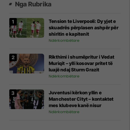
Nga Rubrika
Tension te Liverpooli: Dy yjet e
skuadrës përplasen ashpër për
shiritin e kapitenit
Ndërkombëtare
Rikthimi i shumëpritur i Vedat
Muriqit – ylli kosovar pritet të
luajë ndaj Sturm Grazit
Ndërkombëtare
Juventusi kërkon yllin e
Manchester Cityt – kontaktet
mes klubeve kanë nisur
Ndërkombëtare