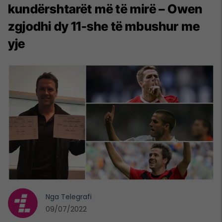
kundërshtarët më të mirë – Owen
zgjodhi dy 11-she të mbushur me
yje
Nga
Telegrafi
09/07/2022