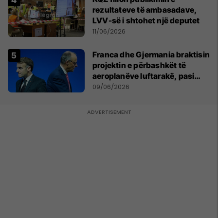
rezultateve të ambasadave,
LVV-së i shtohet një deputet
11/06/2026
Franca dhe Gjermania braktisin
projektin e përbashkët të
aeroplanëve luftarakë, pasi
kompanitë nuk arrijnë
09/06/2026
marrëveshje