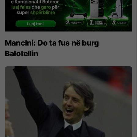
Mancini: Do ta fus në burg
Balotellin