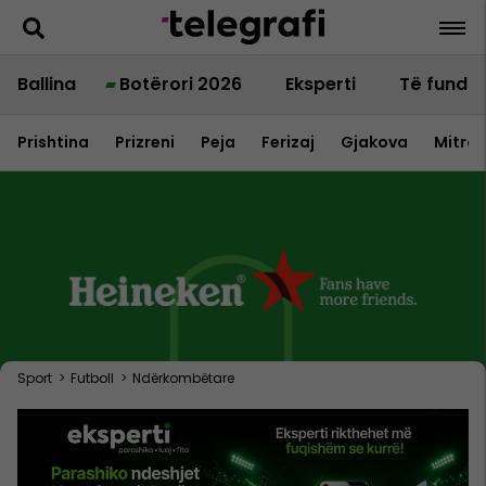
Ballina
Botërori 2026
Eksperti
Të fundit
Prishtina
Prizreni
Peja
Ferizaj
Gjakova
Mitrov
Sport
>
Futboll
>
Ndërkombëtare