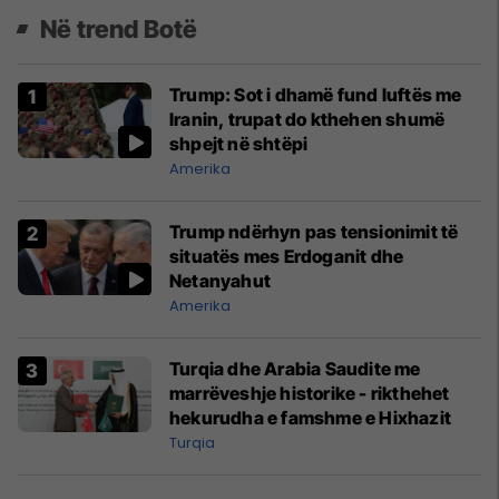
Në trend Botë
Trump: Sot i dhamë fund luftës me
Iranin, trupat do kthehen shumë
shpejt në shtëpi
Amerika
Trump ndërhyn pas tensionimit të
situatës mes Erdoganit dhe
Netanyahut
Amerika
Turqia dhe Arabia Saudite me
marrëveshje historike - rikthehet
hekurudha e famshme e Hixhazit
Turqia