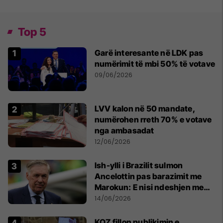
Top 5
Garë interesante në LDK pas
numërimit të mbi 50% të votave
09/06/2026
LVV kalon në 50 mandate,
numërohen rreth 70% e votave
nga ambasadat
12/06/2026
Ish-ylli i Brazilit sulmon
Ancelottin pas barazimit me
Marokun: E nisi ndeshjen me
formacionin e gabuar
14/06/2026
KQZ fillon publikimin e