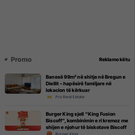
Promo
Reklamo këtu
Banesë 99m² në shitje në Bregun e
Diellit – hapësirë familjare në
lokacion të kërkuar
Pro Real Estate
Burger King sjell “King Fusion
Biscoff”, kombinimin e ri kremoz me
shijen e njohur të biskotave Biscoff
Burger King