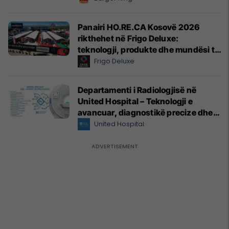
Panairi HO.RE.CA Kosovë 2026
rikthehet në Frigo Deluxe:
teknologji, produkte dhe mundësi të
reja për hoteleri dhe gastronomi
Frigo Deluxe
Departamenti i Radiologjisë në
United Hospital – Teknologji e
avancuar, diagnostikë precize dhe
kujdes profesional
United Hospital