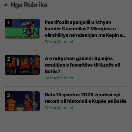
Nga Rubrika
Pse tifozët spanjollë u kthyen
kundër Cucurellas? Mbrojtësi u
vërshëllye në ndeshjen me Kepin e
Gjelbër
Përfaqësueset
A e ndryshon gabimi i Spanjës
renditjen e favoritëve të Kupës së
Botës?
Përfaqësueset
Data 15 qershor 2026 vendosi një
rekord në historinë e Kupës së Botës
Përfaqësueset