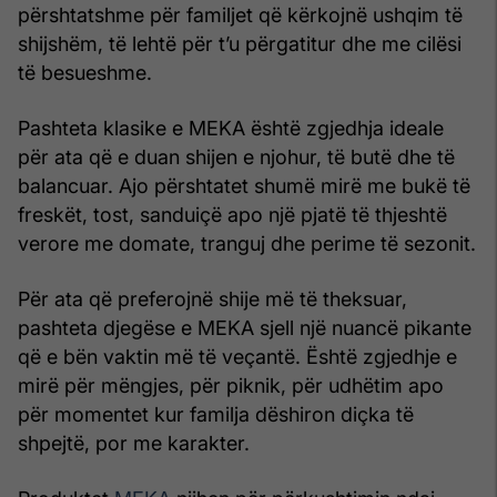
përshtatshme për familjet që kërkojnë ushqim të
shijshëm, të lehtë për t’u përgatitur dhe me cilësi
të besueshme.
Pashteta klasike e MEKA është zgjedhja ideale
për ata që e duan shijen e njohur, të butë dhe të
balancuar. Ajo përshtatet shumë mirë me bukë të
freskët, tost, sanduiçë apo një pjatë të thjeshtë
verore me domate, tranguj dhe perime të sezonit.
Për ata që preferojnë shije më të theksuar,
pashteta djegëse e MEKA sjell një nuancë pikante
që e bën vaktin më të veçantë. Është zgjedhje e
mirë për mëngjes, për piknik, për udhëtim apo
për momentet kur familja dëshiron diçka të
shpejtë, por me karakter.