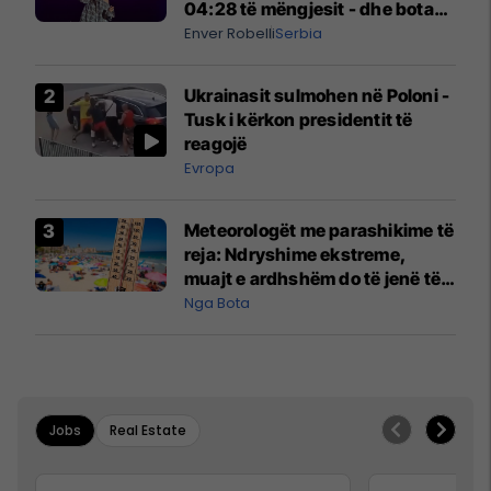
04:28 të mëngjesit - dhe bota
digjitale serbe shpall gjendjen e
Enver Robelli
Serbia
luftës
Ukrainasit sulmohen në Poloni -
Tusk i kërkon presidentit të
reagojë
Evropa
Meteorologët me parashikime të
reja: Ndryshime ekstreme,
muajt e ardhshëm do të jenë të
pazakontë
Nga Bota
Jobs
Real Estate