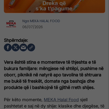
Nga
MEKA HALAL FOOD
06/07/2026
Vera është stina e momenteve të thjeshta e të
bukura familjare: mëngjese në shtëpi, pushime në
oborr, piknikë në natyrë apo tavolina të shtruara
me bukë të freskët, domate nga bashqja dhe
produkte që i bashkojnë të gjithë rreth shijes.
Për këto momente,
MEKA Halal Food
sjell
pashtetat e saj në dy shije: klasike dhe djegëse, të