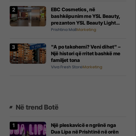
EBC Cosmetics, në
bashkëpunim me YSL Beauty,
prezanton YSL Beauty Light
Club, nga 29 korriku deri më 16
Prishtina Mall
Marketing
gusht në Prishtina Mall
"A po takohemi? Veni dihet" –
Një histori që rritet bashkë me
familjet tona
Viva Fresh Store
Marketing
Në trend Botë
Një pleskavicë e ngrënë nga
Dua Lipa në Prishtinë në orën