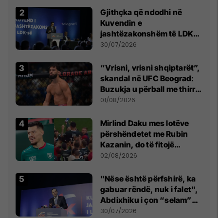
Gjithçka që ndodhi në
Kuvendin e
jashtëzakonshëm të LDK-
së
30/07/2026
“Vrisni, vrisni shqiptarët”,
skandal në UFC Beograd:
Buzukja u përball me thirrje
anti-shqiptare nga
01/08/2026
tribunat
Mirlind Daku mes lotëve
përshëndetet me Rubin
Kazanin, do të fitojë
miliona te Spartak Moska
02/08/2026
"Nëse është përfshirë, ka
gabuar rëndë, nuk i falet",
Abdixhiku i çon “selam”
Përparim Ramës
30/07/2026