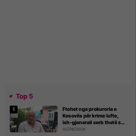
Top 5
Ftohet nga prokuroria e
Kosovës për krime lufte,
ish-gjenerali serb thotë se
dikush e tradhtoi në
02/08/2026
Beograd