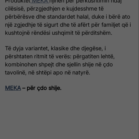
Produktet
MEKA
njihen për përkushtimin ndaj
cilësisë, përzgjedhjen e kujdesshme të
përbërësve dhe standardet halal, duke i bërë ato
një zgjedhje të sigurt dhe të afërt për familjet që i
kushtojnë rëndësi ushqimit të përditshëm.
Të dyja variantet, klasike dhe djegëse, i
përshtaten ritmit të verës: përgatiten lehtë,
kombinohen shpejt dhe sjellin shije në çdo
tavolinë, në shtëpi apo në natyrë.
MEKA
– për çdo shije.