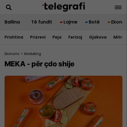
Ballina
Të fundit
Lajme
Botë
Ekono
Prishtina
Prizreni
Peja
Ferizaj
Gjakova
Mitrov
Ekonomi
>
Marketing
MEKA - për çdo shije