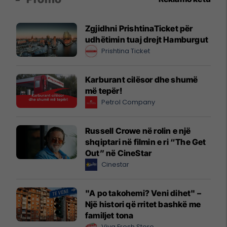
Zgjidhni PrishtinaTicket për
udhëtimin tuaj drejt Hamburgut
Prishtina Ticket
Karburant cilësor dhe shumë
më tepër!
Petrol Company
Russell Crowe në rolin e një
shqiptari në filmin e ri “The Get
Out” në CineStar
Cinestar
"A po takohemi? Veni dihet" –
Një histori që rritet bashkë me
familjet tona
Viva Fresh Store