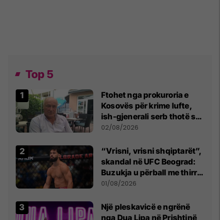
Top 5
Ftohet nga prokuroria e
Kosovës për krime lufte,
ish-gjenerali serb thotë se
dikush e tradhtoi në
02/08/2026
Beograd
“Vrisni, vrisni shqiptarët”,
skandal në UFC Beograd:
Buzukja u përball me thirrje
anti-shqiptare nga
01/08/2026
tribunat
Një pleskavicë e ngrënë
nga Dua Lipa në Prishtinë