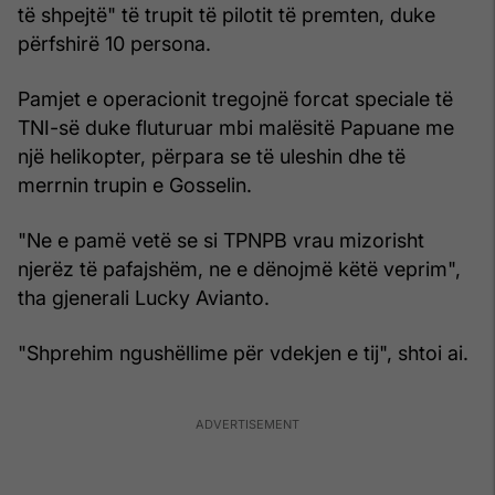
të shpejtë" të trupit të pilotit të premten, duke
përfshirë 10 persona.
Pamjet e operacionit tregojnë forcat speciale të
TNI-së duke fluturuar mbi malësitë Papuane me
një helikopter, përpara se të uleshin dhe të
merrnin trupin e Gosselin.
"Ne e pamë vetë se si TPNPB vrau mizorisht
njerëz të pafajshëm, ne e dënojmë këtë veprim",
tha gjenerali Lucky Avianto.
"Shprehim ngushëllime për vdekjen e tij", shtoi ai.