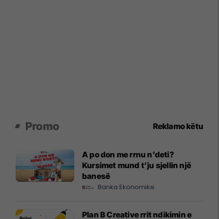
Promo
Reklamo këtu
A po don me rrnu n’deti?
Kursimet mund t’ju sjellin një
banesë
Banka Ekonomike
Plan B Creative rrit ndikimin e