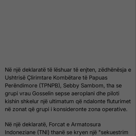
Në një deklaratë të lëshuar të enjten, zëdhënësja e
Ushtrisë Çlirimtare Kombëtare të Papuas
Perëndimore (TPNPB), Sebby Sambom, tha se
grupi vrau Gosselin sepse aeroplani dhe piloti
kishin shkelur një ultimatum që ndalonte fluturimet
në zonat që grupi i konsideronte zona operative.
Në një deklaratë, Forcat e Armatosura
Indoneziane (TNI) thanë se kryen një "sekuestrim