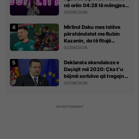
në orën 04:28 të mëngjesit
- dhe bota digjitale serbe
03/08/2026
shpall gjendjen e luftës
Mirlind Daku mes lotëve
përshëndetet me Rubin
Kazanin, do të fitojë
miliona te Spartak Moska
02/08/2026
​Deklarata skandaloze e
Daçiqit më 2020: Çka t'u
bëjmë serbëve që tregojnë
ku janë varrosur shqiptarët
03/08/2026
në Serbi