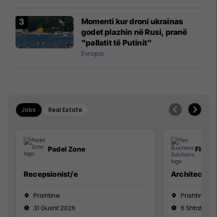
Momenti kur droni ukrainas
godet plazhin në Rusi, pranë
"pallatit të Putinit"
Evropa
Jobs
Real Estate
Padel Zone
Flex B
Recepsionist/e
Architect
Prishtine
Prishtinë
31 Gusht 2026
6 Shtator 2