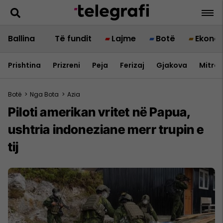
Ballina
Të fundit
Lajme
Botë
Ekono
Prishtina
Prizreni
Peja
Ferizaj
Gjakova
Mitrov
Botë
>
Nga Bota
>
Azia
Piloti amerikan vritet në Papua,
ushtria indoneziane merr trupin e
tij