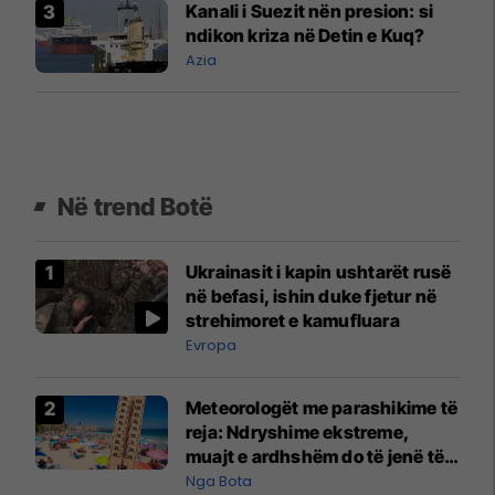
Kanali i Suezit nën presion: si
ndikon kriza në Detin e Kuq?
Azia
Në trend Botë
Ukrainasit i kapin ushtarët rusë
në befasi, ishin duke fjetur në
strehimoret e kamufluara
Evropa
Meteorologët me parashikime të
reja: Ndryshime ekstreme,
muajt e ardhshëm do të jenë të
pazakontë
Nga Bota