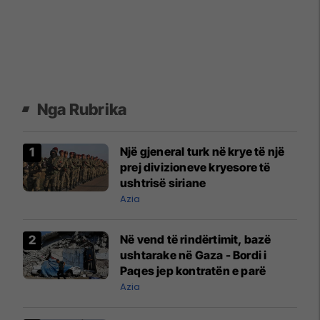
Nga Rubrika
Një gjeneral turk në krye të një
prej divizioneve kryesore të
ushtrisë siriane
Azia
Në vend të rindërtimit, bazë
ushtarake në Gaza - Bordi i
Paqes jep kontratën e parë
Azia