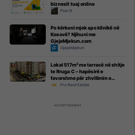
biznesit tuaj online
Plan B
Po kërkoni mjek apo klinikë në
Kosovë? Njihuni me
GjejeMjekun.com
GjejeMjekun
Lokal 517m² me tarracë në shitje
te Rruga C – hapësirë e
favorshme për zhvillimin e
biznesit #15796
Pro Real Estate