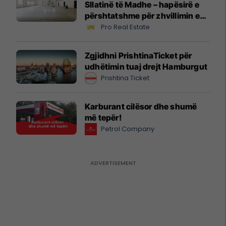
Sllatinë të Madhe – hapësirë e
përshtatshme për zhvillimin e
biznesit #16068
Pro Real Estate
Zgjidhni PrishtinaTicket për
udhëtimin tuaj drejt Hamburgut
Prishtina Ticket
Karburant cilësor dhe shumë
më tepër!
Petrol Company