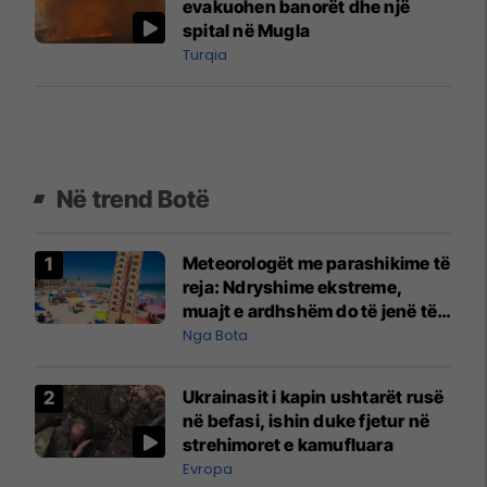
evakuohen banorët dhe një
spital në Mugla
Turqia
Në trend Botë
Meteorologët me parashikime të
reja: Ndryshime ekstreme,
muajt e ardhshëm do të jenë të
pazakontë
Nga Bota
Ukrainasit i kapin ushtarët rusë
në befasi, ishin duke fjetur në
strehimoret e kamufluara
Evropa