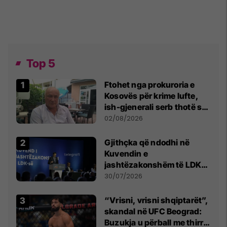
Top 5
Ftohet nga prokuroria e
Kosovës për krime lufte,
ish-gjenerali serb thotë se
dikush e tradhtoi në
02/08/2026
Beograd
Gjithçka që ndodhi në
Kuvendin e
jashtëzakonshëm të LDK-
së
30/07/2026
“Vrisni, vrisni shqiptarët”,
skandal në UFC Beograd:
Buzukja u përball me thirrje