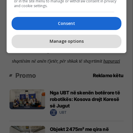
or in the site menu to manage or withdraw consent in privacy
and cookie settings.
Consent
Manage options
Promo
Reklamo këtu
Nga UBT në skenën botërore të
robotikës: Kosova drejt Koresë
së Jugut
UBT
Objekt 2475m² me qira në