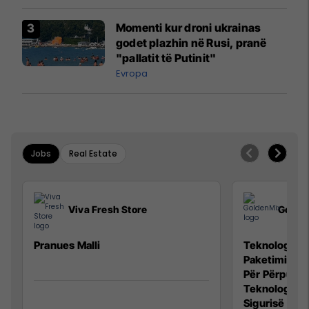
Momenti kur droni ukrainas
godet plazhin në Rusi, pranë
"pallatit të Putinit"
Evropa
Jobs
Real Estate
Viva Fresh Store
Golde
Pranues Malli
Teknolog/e p
Paketimin e 
Për Përpunim
Teknolog/e 
Sigurisë së 