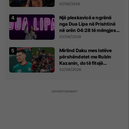
anti-shqiptare nga
01/08/2026
tribunat
Një pleskavicë e ngrënë
nga Dua Lipa në Prishtinë
në orën 04:28 të mëngjesit
- dhe bota digjitale serbe
03/08/2026
shpall gjendjen e luftës
Mirlind Daku mes lotëve
përshëndetet me Rubin
Kazanin, do të fitojë
miliona te Spartak Moska
02/08/2026