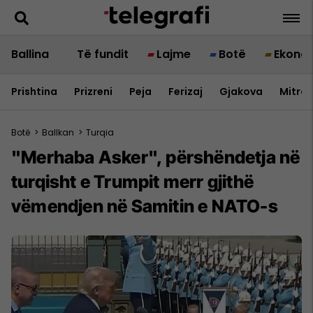
Ballina
Të fundit
Lajme
Botë
Ekono
Prishtina
Prizreni
Peja
Ferizaj
Gjakova
Mitrov
Botë
>
Ballkan
>
Turqia
"Merhaba Asker", përshëndetja në
turqisht e Trumpit merr gjithë
vëmendjen në Samitin e NATO-s