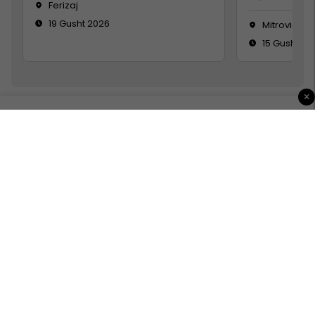
Ferizaj
19 Gusht 2026
Mitrovicë
15 Gusht 20
×