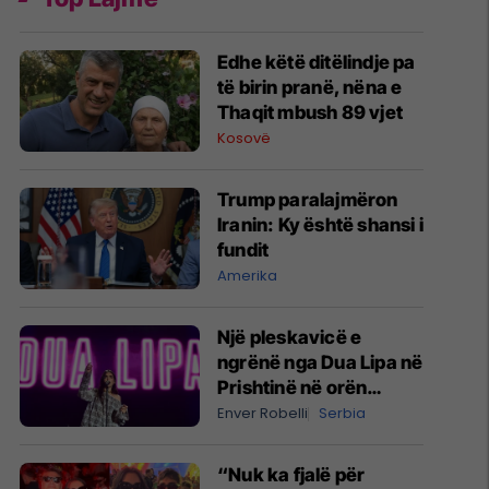
Edhe këtë ditëlindje pa
të birin pranë, nëna e
Thaqit mbush 89 vjet
Kosovë
Trump paralajmëron
Iranin: Ky është shansi i
fundit
Amerika
Një pleskavicë e
ngrënë nga Dua Lipa në
Prishtinë në orën
04:28 të mëngjesit -
Enver Robelli
Serbia
dhe bota digjitale serbe
shpall gjendjen e luftës
“Nuk ka fjalë për