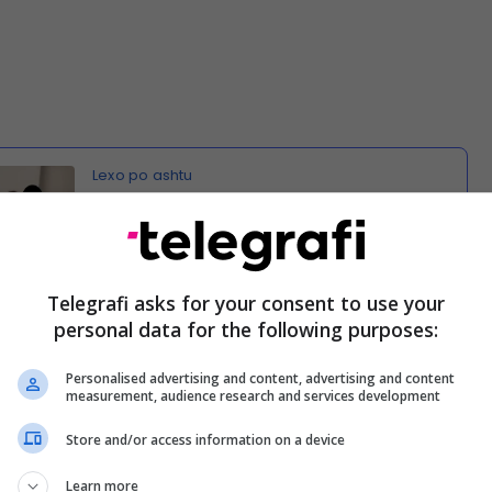
Sulmuan fizikisht të miturën dhe
publikuan pamjet, procedohen tre
adoleshentet në Fier
Telegrafi asks for your consent to use your
personal data for the following purposes:
a është në shqyrtim nga Prokuroria pranë Gjykatës
ë të Juridiksionit të Përgjithshëm Fier, e cila po
Personalised advertising and content, advertising and content
measurement, audience research and services development
 zbardhjen e plotë të rrethanave të kësaj ngjarjeje.
Store and/or access information on a device
ur më datë 8 qershor, ndërsa mësohet se tre vajzat
 19 vjeç, janë proceduar në gjendje të lirë.
Learn more