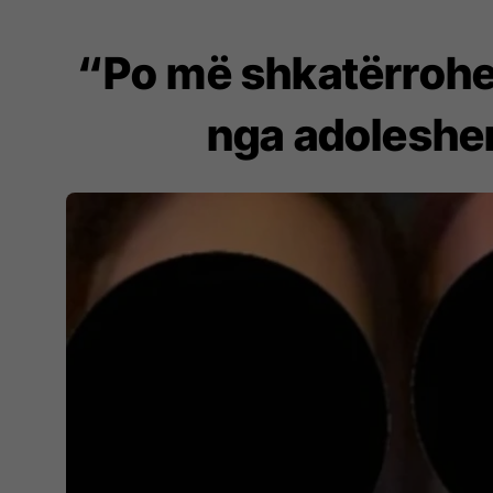
“Po më shkatërrohet 
nga adoleshen