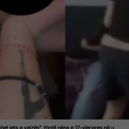
et jeta e vajzës”, thotë nëna e 17-vjeçares që u