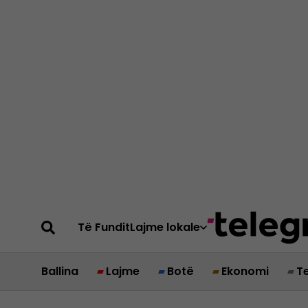
Të Fundit
Lajme lokale
Ballina
Lajme
Botë
Ekonomi
T