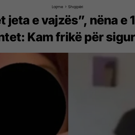
Lajme
>
Shqipëri
jeta e vajzës”, nëna e 
tet: Kam frikë për sigur