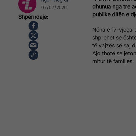
Nga
Telegrafi
dhunua nga tre a
07/07/2026
publike ditën e d
Nëna e 17-vjeçar
shprehet se është
të vajzës së saj 
Ajo thotë se jeton
mitur të familjes.