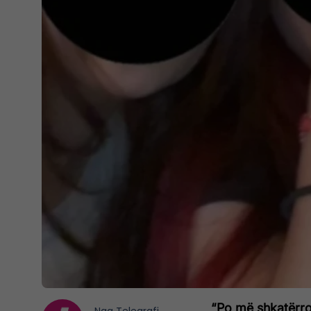
“Po më shkatërroh