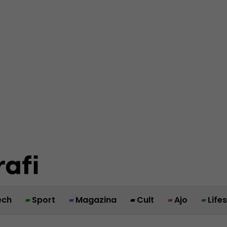
ech
Sport
Magazina
Cult
Ajo
Life