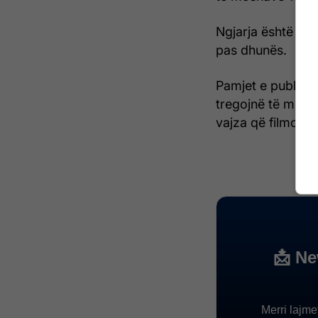
Ngjarja është ref
pas dhunës.
Pamjet e publikuar
tregojnë të mitu
vajza që filmon d