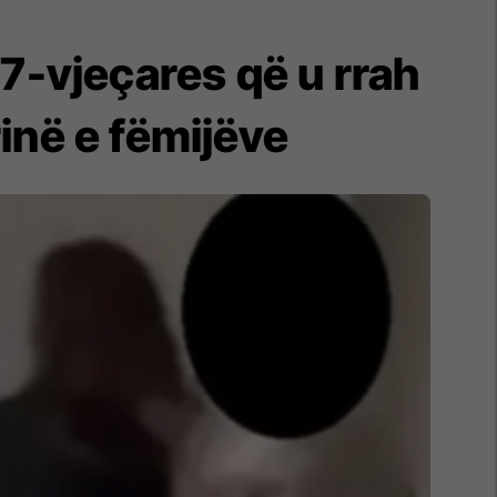
17-vjeçares që u rrah
inë e fëmijëve