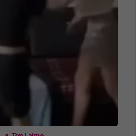
Top Lajme