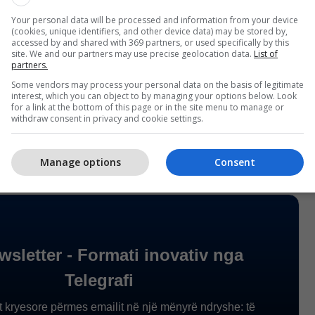
Your personal data will be processed and information from your device
eruar në Prokuroi më datë 9 qershor, pra një ditë
(cookies, unique identifiers, and other device data) may be stored by,
accessed by and shared with 369 partners, or used specifically by this
site. We and our partners may use precise geolocation data.
List of
partners.
a në rrjetet, të filmuara nga njëra prej tyre,
Some vendors may process your personal data on the basis of legitimate
interest, which you can object to by managing your options below. Look
rën duke u goditur me shuplaka dhe grushte, ndërsa
for a link at the bottom of this page or in the site menu to manage or
withdraw consent in privacy and cookie settings.
ëgjohet edhe duke i nxitur të vazhdojnë. /Tch/
Manage options
Consent