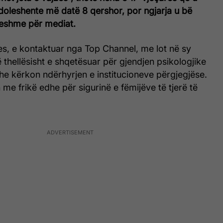
doleshente më datë 8 qershor, por ngjarja u bë
jeshme për mediat.
es, e kontaktuar nga Top Channel, me lot në sy
 thellësisht e shqetësuar për gjendjen psikologjike
dhe kërkon ndërhyrjen e institucioneve përgjegjëse.
 me frikë edhe për sigurinë e fëmijëve të tjerë të