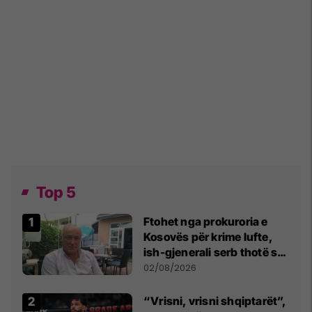
Top 5
Ftohet nga prokuroria e
Kosovës për krime lufte,
ish-gjenerali serb thotë se
dikush e tradhtoi në
02/08/2026
Beograd
“Vrisni, vrisni shqiptarët”,