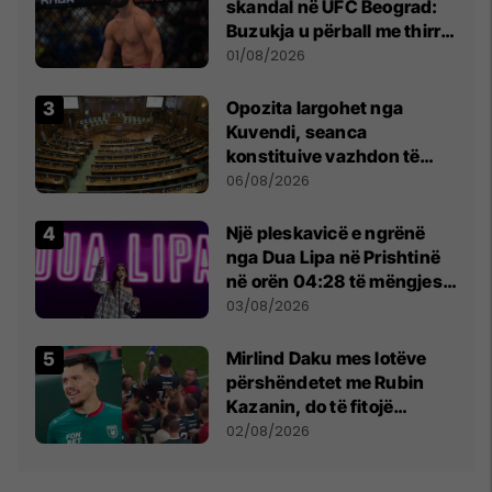
skandal në UFC Beograd:
Buzukja u përball me thirrje
anti-shqiptare nga
01/08/2026
tribunat
Opozita largohet nga
Kuvendi, seanca
konstituive vazhdon të
shtunën në orën 11:00
06/08/2026
Një pleskavicë e ngrënë
nga Dua Lipa në Prishtinë
në orën 04:28 të mëngjesit
- dhe bota digjitale serbe
03/08/2026
shpall gjendjen e luftës
Mirlind Daku mes lotëve
përshëndetet me Rubin
Kazanin, do të fitojë
miliona te Spartak Moska
02/08/2026