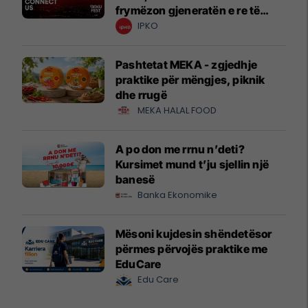
frymëzon gjeneratën e re të
krijuesve
IPKO
Pashtetat MEKA - zgjedhje
praktike për mëngjes, piknik
dhe rrugë
MEKA HALAL FOOD
A po don me rrnu n’deti?
Kursimet mund t’ju sjellin një
banesë
Banka Ekonomike
Mësoni kujdesin shëndetësor
përmes përvojës praktike me
EduCare
Edu Care