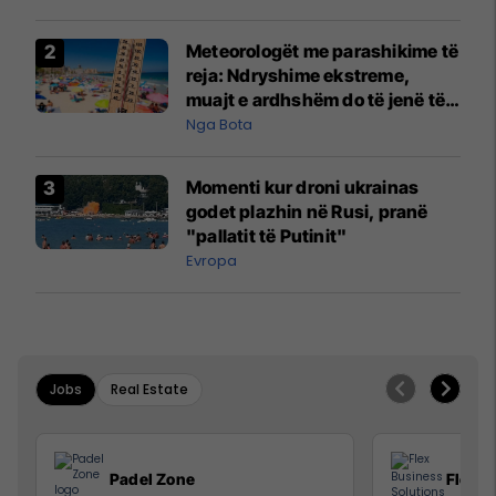
Meteorologët me parashikime të
reja: Ndryshime ekstreme,
muajt e ardhshëm do të jenë të
pazakontë
Nga Bota
Momenti kur droni ukrainas
godet plazhin në Rusi, pranë
"pallatit të Putinit"
Evropa
Jobs
Real Estate
Padel Zone
Flex B