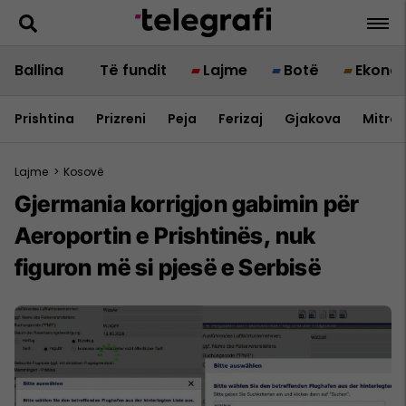
Ballina
Të fundit
Lajme
Botë
Ekono
Prishtina
Prizreni
Peja
Ferizaj
Gjakova
Mitrov
Lajme
>
Kosovë
Gjermania korrigjon gabimin për
Aeroportin e Prishtinës, nuk
figuron më si pjesë e Serbisë