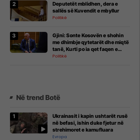
Deputetët mblidhen, dera e
sallës së Kuvendit e mbyllur
Politikë
Gjini: Sonte Kosovën e shohin
me dhimbje qytetarët dhe miqtë
tanë, Kurti po ia qet faqen e
zezë vendit
Politikë
Në trend Botë
Ukrainasit i kapin ushtarët rusë
në befasi, ishin duke fjetur në
strehimoret e kamufluara
Evropa