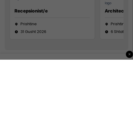
Recepsionist/e
Architect
Prishtine
Prishtinë
31 Gusht 2026
6 Shtator 2
×