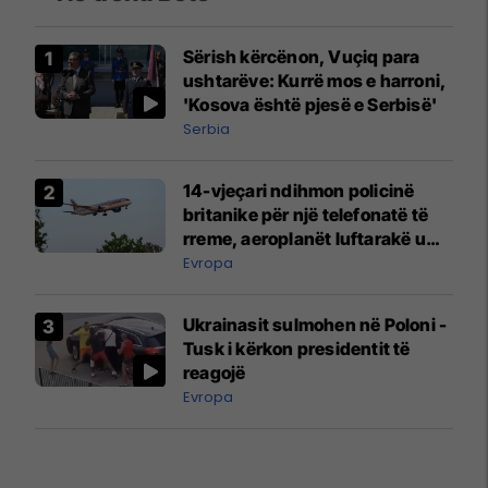
Sërish kërcënon, Vuçiq para
ushtarëve: Kurrë mos e harroni,
'Kosova është pjesë e Serbisë'
Serbia
14-vjeçari ndihmon policinë
britanike për një telefonatë të
rreme, aeroplanët luftarakë u
ngritën në ajër për të
Evropa
interceptuar fluturaken e Qatar
Airways që po shkonte drejt
Ukrainasit sulmohen në Poloni -
Mançesterit
Tusk i kërkon presidentit të
reagojë
Evropa