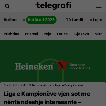
Ballina
Botërori 2026
Të fundit
Lajme
Prishtina
Prizreni
Peja
Ferizaj
Gjakova
Mitrov
Sport
>
Futboll
>
Ndërkombëtare
>
Liga e Kampionëve
Liga e Kampionëve vjen sot me
nëntë ndeshje interesante –