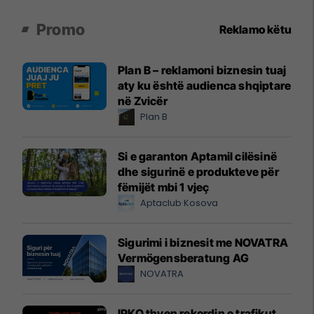
Promo
Reklamo këtu
Plan B – reklamoni biznesin tuaj
aty ku është audienca shqiptare
në Zvicër
Plan B
Si e garanton Aptamil cilësinë
dhe sigurinë e produkteve për
fëmijët mbi 1 vjeç
Aptaclub Kosova
Sigurimi i biznesit me NOVATRA
Vermögensberatung AG
NOVATRA
IPKO thyen rekordin e trafikut