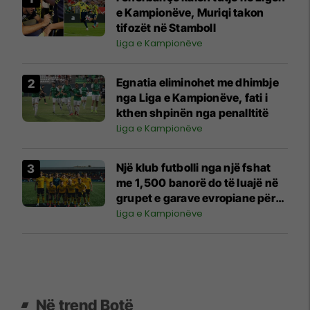
e Kampionëve, Muriqi takon
tifozët në Stamboll
Liga e Kampionëve
Egnatia eliminohet me dhimbje
nga Liga e Kampionëve, fati i
kthen shpinën nga penalltitë
Liga e Kampionëve
Një klub futbolli nga një fshat
me 1,500 banorë do të luajë në
grupet e garave evropiane për
herë të parë në histori
Liga e Kampionëve
Në trend Botë