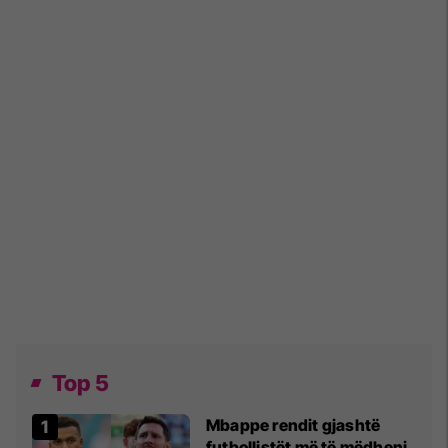
Top 5
Mbappe rendit gjashtë
futbollistët më të mëdhenj