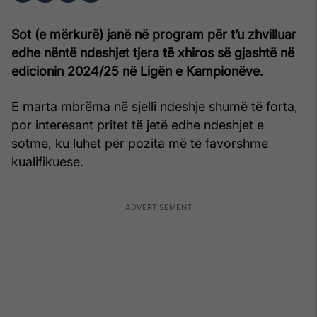
Sot (e mërkurë) janë në program për t’u zhvilluar
edhe nëntë ndeshjet tjera të xhiros së gjashtë në
edicionin 2024/25 në Ligën e Kampionëve.
E marta mbrëma në sjelli ndeshje shumë të forta,
por interesant pritet të jetë edhe ndeshjet e
sotme, ku luhet për pozita më të favorshme
kualifikuese.