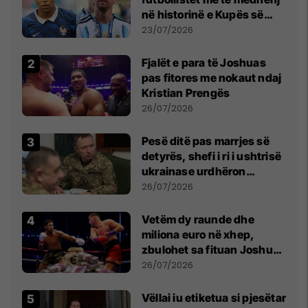
në historinë e Kupës së
Botës, Messi mbetet i dyti
23/07/2026
Fjalët e para të Joshuas
pas fitores me nokaut ndaj
Kristian Prengës
26/07/2026
Pesë ditë pas marrjes së
detyrës, shefi i ri i ushtrisë
ukrainase urdhëron
kontroll të madh
26/07/2026
Vetëm dy raunde dhe
miliona euro në xhep,
zbulohet sa fituan Joshua
e Prenga
26/07/2026
Vëllai iu etiketua si pjesëtar