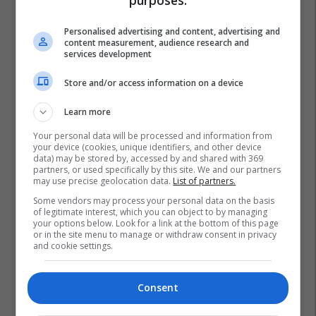
purposes:
Personalised advertising and content, advertising and
content measurement, audience research and
services development
Juventus
Barcelona
Atletico Madrid
Monaco
Store and/or access information on a device
Lille
Arsenal
Ac Milan
Sturm Graz
Learn more
Crvena Zvezda
Benfica
Slovan Bratislava
Your personal data will be processed and information from
Feyenoord Rotterdam
Liga E Kampionëve
Man City
your device (cookies, unique identifiers, and other device
data) may be stored by, accessed by and shared with 369
Bologna
Sparta Pragë
Stuttgart
partners, or used specifically by this site. We and our partners
may use precise geolocation data.
List of partners.
Young Boys Bern
Borussia Dortmund
Some vendors may process your personal data on the basis
of legitimate interest, which you can object to by managing
your options below. Look for a link at the bottom of this page
or in the site menu to manage or withdraw consent in privacy
and cookie settings.
Consent