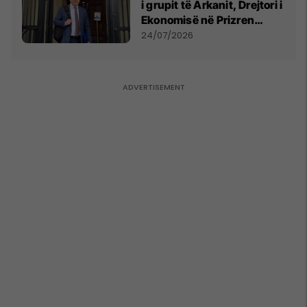
i grupit të Arkanit, Drejtori i
Ekonomisë në Prizren
mohon pretendimet
24/07/2026