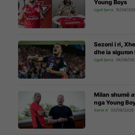
Young Boys
Ligat tjera
15/08/20
Sezoni i ri, Xh
dhe ia siguron 
Ligat tjera
06/08/20
Milan shumë af
nga Young Bo
Serie A
03/08/2025