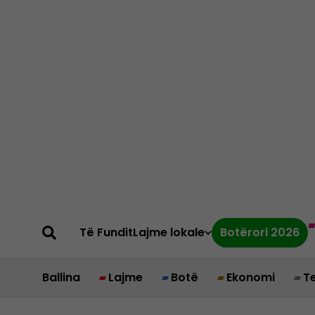
Të Fundit
Lajme lokale
Botërori 2026
Ballina
Lajme
Botë
Ekonomi
T