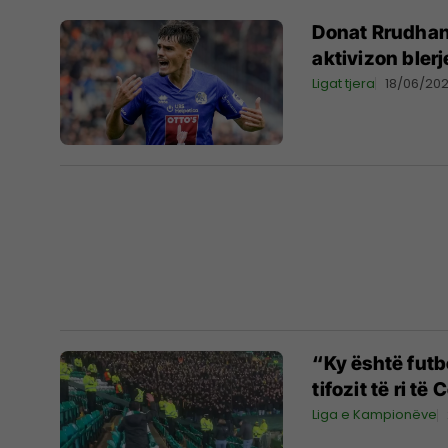
Donat Rrudhani
aktivizon bler
Ligat tjera
18/06/20
“Ky është futb
tifozit të ri t
Liga e Kampionëve