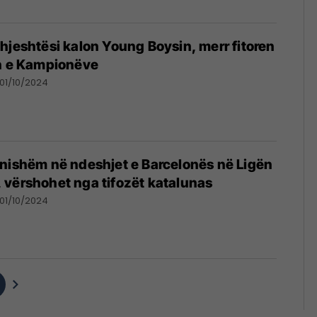
hjeshtësi kalon Young Boysin, merr fitoren
ën e Kampionëve
01/10/2024
nishëm në ndeshjet e Barcelonës në Ligën
 vërshohet nga tifozët katalunas
01/10/2024