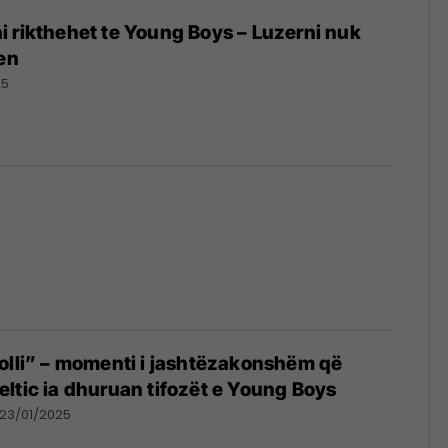
 rikthehet te Young Boys – Luzerni nuk
jen
25
olli” – momenti i jashtëzakonshëm që
ë Celtic ia dhuruan tifozët e Young Boys
23/01/2025