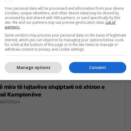
26/11/2024
Your personal data will be processed and information from your device
(cookies, unique identifiers, and other device data) may be stored by,
accessed by and shared with 369 partners, or used specifically by this
site. We and our partners may use precise geolocation data.
List of
partners.
Some vendors may process your personal data on the basis of legitimate
interest, which you can object to by managing your options below. Look
for a link at the bottom of this page or in the site menu to manage or
withdraw consent in privacy and cookie settings.
Manage options
Consent
ë mira të lojtarëve shqiptarë në xhiron e
s së Kampionëve
06/11/2024