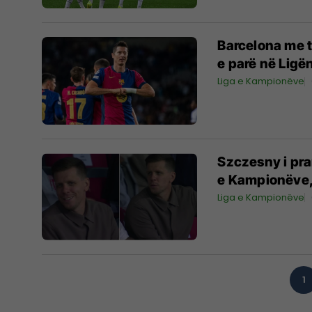
Barcelona me t
e parë në Lig
Liga e Kampionëve
Szczesny i pra
e Kampionëve,
Liga e Kampionëve
1