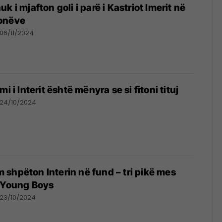
k i mjafton goli i parë i Kastriot Imerit në
onëve
06/11/2024
i i Interit është mënyra se si fitoni tituj
24/10/2024
shpëton Interin në fund – tri pikë mes
j Young Boys
23/10/2024