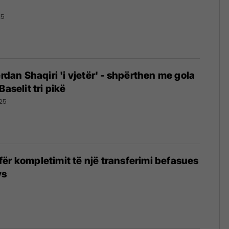
25
erdan Shaqiri 'i vjetër' - shpërthen me gola
Baselit tri pikë
25
ër kompletimit të një transferimi befasues
ys