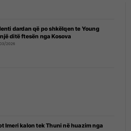
talenti dardan që po shkëlqen te Young
 një ditë ftesën nga Kosova
/03/2026
iot Imeri kalon tek Thuni në huazim nga