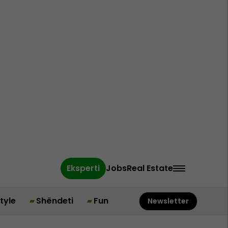
Eksperti
Jobs
Real Estate
style
Shëndeti
Fun
Newsletter