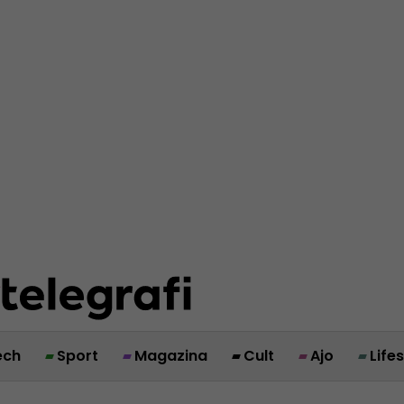
ech
Sport
Magazina
Cult
Ajo
Life