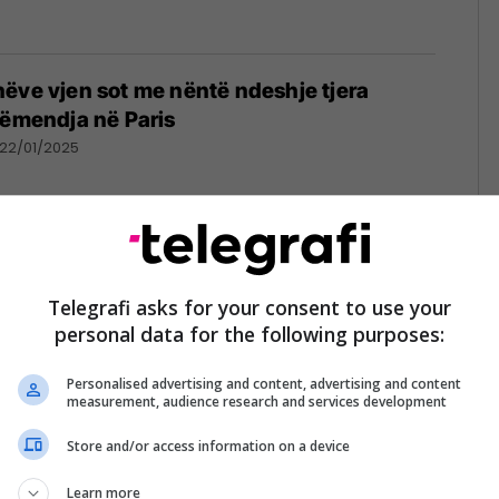
ëve vjen sot me nëntë ndeshje tjera
vëmendja në Paris
22/01/2025
nëve vjen sot me nëntë ndeshje
 vëmendja në Dortmund dhe Torino
Telegrafi asks for your consent to use your
personal data for the following purposes:
11/12/2024
Personalised advertising and content, advertising and content
measurement, audience research and services development
Store and/or access information on a device
et Liga e Kampionëve me nëntë ndeshje në
ndja në Mynih
Learn more