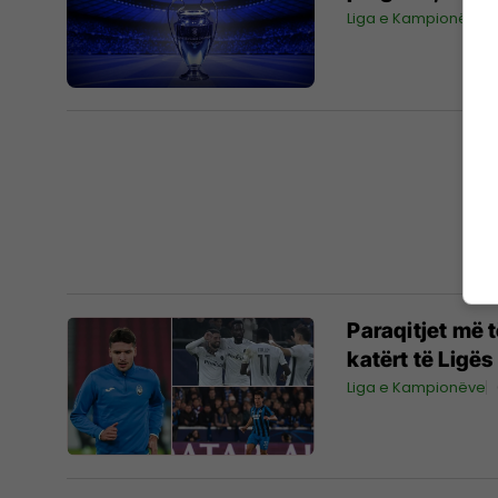
Liga e Kampionëve
Paraqitjet më t
katërt të Ligë
Liga e Kampionëve