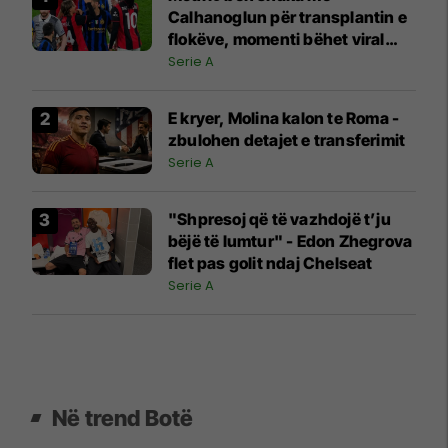
Calhanoglun për transplantin e
flokëve, momenti bëhet viral
pas derbit
Serie A
E kryer, Molina kalon te Roma -
zbulohen detajet e transferimit
Serie A
"Shpresoj që të vazhdojë t’ju
bëjë të lumtur" - Edon Zhegrova
flet pas golit ndaj Chelseat
Serie A
Në trend Botë