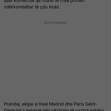
aset komercial që mund të rrisë profilin
ndërkombëtar të çdo klubi.
Prandaj, ekipe si Real Madrid dhe Paris Saint-
Germain e mbajnë nën vëzhgim të vazhdueshëm