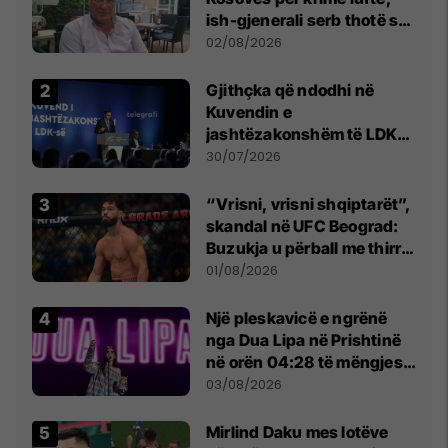
ish-gjenerali serb thotë se
dikush e tradhtoi në
02/08/2026
Beograd
Gjithçka që ndodhi në
Kuvendin e
jashtëzakonshëm të LDK-
së
30/07/2026
“Vrisni, vrisni shqiptarët”,
skandal në UFC Beograd:
Buzukja u përball me thirrje
anti-shqiptare nga
01/08/2026
tribunat
Një pleskavicë e ngrënë
nga Dua Lipa në Prishtinë
në orën 04:28 të mëngjesit
- dhe bota digjitale serbe
03/08/2026
shpall gjendjen e luftës
Mirlind Daku mes lotëve