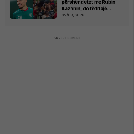
përshëndetet me Rubin
Kazanin, do të fitojë
miliona te Spartak Moska
02/08/2026