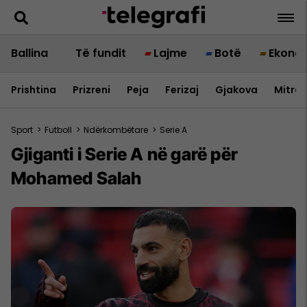
Ballina
Të fundit
Lajme
Botë
Ekono
Prishtina
Prizreni
Peja
Ferizaj
Gjakova
Mitrov
Sport
>
Futboll
>
Ndërkombëtare
>
Serie A
Gjiganti i Serie A në garë për
Mohamed Salah