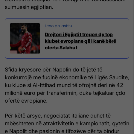
sulmuesin egjiptian.
Drejtori i Egjiptit tregon dy top
klubet evropiane që i kanë bërë
oferta Salahut
Sfida kryesore për Napolin do të jetë të
konkurrojë me fuqinë ekonomike të Ligës Saudite,
ku klube si Al-Ittihad mund të ofrojnë deri në 42
milionë euro për transferimin, duke tejkaluar çdo
ofertë evropiane.
Për këtë arsye, negociatat italiane duhet të
mbështeten në atraktivitetin e kampionatit, qytetin
e Napolit dhe pasionin e tifozëve për ta bindur