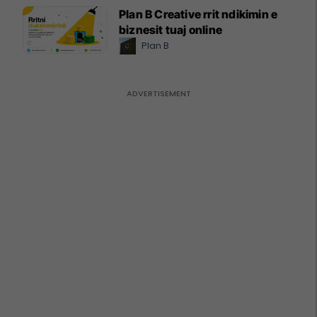
Plan B Creative rrit ndikimin e
biznesit tuaj online
Plan B