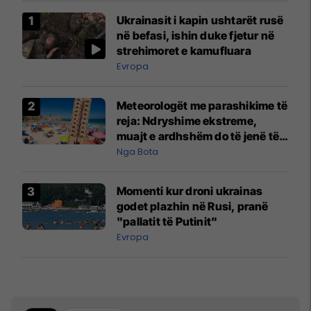
Ukrainasit i kapin ushtarët rusë
në befasi, ishin duke fjetur në
strehimoret e kamufluara
Evropa
Meteorologët me parashikime të
reja: Ndryshime ekstreme,
muajt e ardhshëm do të jenë të
pazakontë
Nga Bota
Momenti kur droni ukrainas
godet plazhin në Rusi, pranë
"pallatit të Putinit"
Evropa