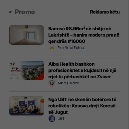
Promo
Reklamo këtu
Banesë 98.96m² në shitje në
Lakrishtë – banim modern pranë
qendrës #16060
Pro Real Estate
Alba Health bashkon
profesionistët e kujdesit në një
rrjet të përbashkët në Zvicër
Alba Health
Nga UBT në skenën botërore të
robotikës: Kosova drejt Koresë
së Jugut
UBT