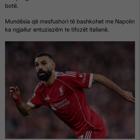
botë.
Mundësia që mesfushori të bashkohet me Napolin
ka ngjallur entuziazëm te tifozët italianë.