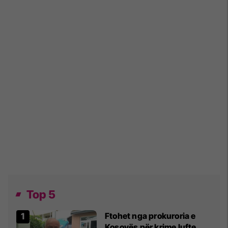
Top 5
Ftohet nga prokuroria e
Kosovës për krime lufte,