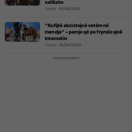
vallëzim
Virale
01/06/2026
“Kufijtë ekzistojnë vetëm në
mendje” – pamje që po frymëzojnë
internetin
Virale
26/05/2026