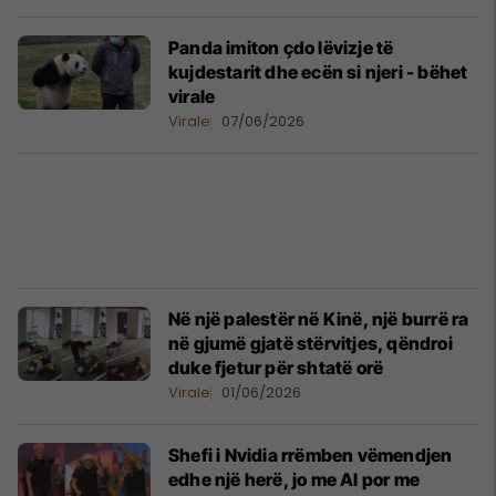
Panda imiton çdo lëvizje të
kujdestarit dhe ecën si njeri - bëhet
virale
Virale
07/06/2026
Në një palestër në Kinë, një burrë ra
në gjumë gjatë stërvitjes, qëndroi
duke fjetur për shtatë orë
Virale
01/06/2026
Shefi i Nvidia rrëmben vëmendjen
edhe një herë, jo me Al por me