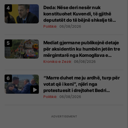
Deda: Nëse deri nesër nuk
konstituohet Kuvendi, të gjithë
deputetët do të bëjnë shkelje të
rëndë kushtetuese
Politikë
06/08/2026
Mediat gjermane publikojnë detaje
për aksidentin ku humbën jetën tre
mërgimtarë nga Komogllava e
Ferizajt
Kronika e Zezë
06/08/2026
“Marre duhet me ju ardhë, turp për
votat që i keni”, njëri nga
protestuesit i drejtohet Bedri
Hamzës
Politikë
06/08/2026