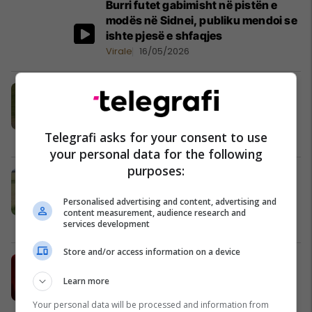
Burri futet gabimisht në pistën e
modës në Sidnei, publiku mendoi se
ishte pjesë e shfaqjes
Virale
16/05/2026
Papa Leo 'zgjedh rehatinë' - Nike të
bardha në vend të këpucëve
tradicionale
Telegrafi asks for your consent to use
Virale
15/05/2026
your personal data for the following
purposes:
Policia në Francë po i paralajmëron
shoferët në zonat rurale të jenë të
Personalised advertising and content, advertising and
kujdesshëm për drerët "e dehur"
content measurement, audience research and
Virale
13/05/2026
services development
Store and/or access information on a device
Burri i intervistuar aksidentalisht
drejtpërdrejt në BBC në vend të një
Learn more
eksperti teknologjik u bë përsëri
Your personal data will be processed and information from
viral
Virale
10/05/2026