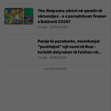
The Simpsons sërish në qendër të
vëmendjes - a e parashikuan finalen
e Botërorit 2026?
Virale
12/06/2026
Pamje të pazakonta, mushkonjat
"pushtojnë" një vend në Rusi -
turistët detyrohen të fshihen në
vetura
Virale
11/06/2026