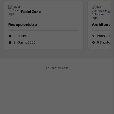
Padel Zone
Flex 
Recepsionist/e
Architect
Prishtine
Prishtinë
31 Gusht 2026
6 Shtator 