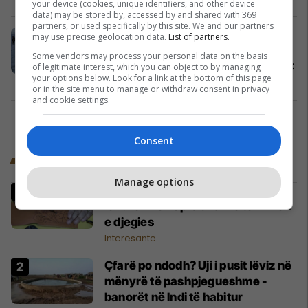
your device (cookies, unique identifiers, and other device
data) may be stored by, accessed by and shared with 369
partners, or used specifically by this site. We and our partners
"Më ndryshoi përgjithmonë",
may use precise geolocation data.
List of partners.
alpinisti i mbijeton ortekut në
Some vendors may process your personal data on the basis
Everest - flet për momentet e tmerrit
of legitimate interest, which you can object to by managing
your options below. Look for a link at the bottom of this page
Virale
09/05/2026
or in the site menu to manage or withdraw consent in privacy
and cookie settings.
2
Consent
Trend Fun
Manage options
Artistja nga Siria e shndërron
lëkurën në vepra arti me teknikën
e djegies
Interesante
Çfarë po ndodh? Uji i pusit lëviz në
mënyrë të pashpjegueshme -
banorët në Indi të habitur