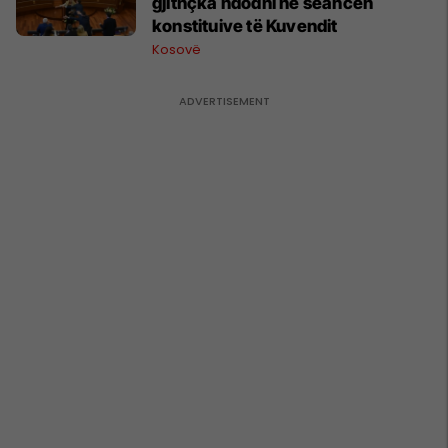
gjithçka ndodhi në seancën
konstituive të Kuvendit
Kosovë