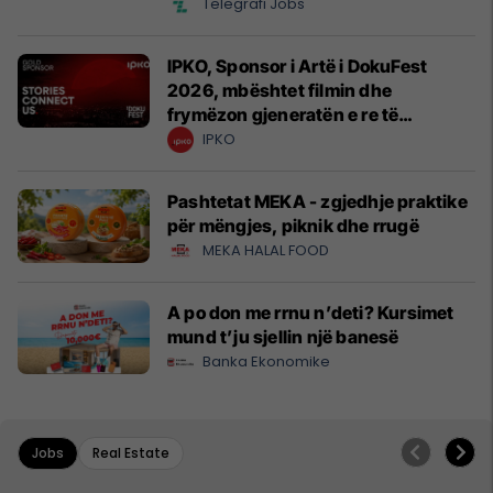
Telegrafi Jobs
IPKO, Sponsor i Artë i DokuFest
2026, mbështet filmin dhe
frymëzon gjeneratën e re të
krijuesve
IPKO
Pashtetat MEKA - zgjedhje praktike
për mëngjes, piknik dhe rrugë
MEKA HALAL FOOD
A po don me rrnu n’deti? Kursimet
mund t’ju sjellin një banesë
Banka Ekonomike
Jobs
Real Estate