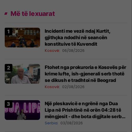
Më të lexuarat
Incidenti me vezë ndaj Kurtit,
gjithçka ndodhi në seancën
konstituive të Kuvendit
Kosovë
06/08/2026
Ftohet nga prokuroria e Kosovës për
krime lufte, ish-gjenerali serb thotë
se dikush e tradhtoi në Beograd
Kosovë
02/08/2026
Një pleskavicë e ngrënë nga Dua
Lipa në Prishtinë në orën 04:28 të
mëngjesit - dhe bota digjitale serbe
shpall gjendjen e luftës
Serbia
03/08/2026