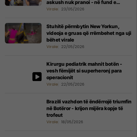
askush nuk pranoi - në fund e
hëngri vetë
Virale
23/05/2026
Stuhitë përmbytin New Yorkun,
videoja e gruas që rrëmbehet nga uji
bëhet virale
Virale
22/05/2026
Kirurgu pediatrik mahnit botën -
vesh fëmijët si superheronj para
operacionit
Virale
22/05/2026
Brazili vazhdon të ëndërrojë triumfin
në Botëror - krijon mijëra kopje të
trofeut
Virale
18/05/2026