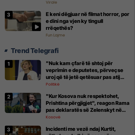
Virale
E keni dëgjuar në filmat horror, por
e dini nga vjen ky tingull
rrëqethës?
Fun Lajme
Trend Telegrafi
"Nuk kam çfarë të shtoj për
veprimin e deputetes, përveçse
uroj që të jetë qetësuar pas atij
momenti", reagon Kusari-Lila
Politikë
"Kur Kosova nuk respektohet,
Prishtina përgjigjet", reagon Rama
pas deklaratës së Zelenskyt në
Beograd
Kosovë
Incidenti me vezë ndaj Kurtit,