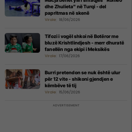
Macja bëhet ylli i shfaqjes "Romeo
dhe Zhulieta" në Turqi - del
papritmas në skenë
Virale
18/06/2026
Tifozi i vogël shkoi në Botëror me
bluzë Krishtlindjesh - merr dhuratë
fanellën nga ekipi i Meksikës
Virale
17/06/2026
Burri pretendon se nuk është ulur
për 12 vite - shikoni gjendjen e
këmbëve të tij
Virale
15/06/2026