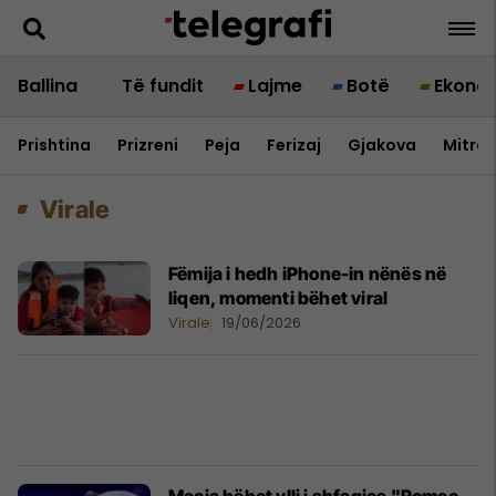
Ballina
Të fundit
Lajme
Botë
Ekono
Prishtina
Prizreni
Peja
Ferizaj
Gjakova
Mitrov
Virale
Fëmija i hedh iPhone-in nënës në
liqen, momenti bëhet viral
Virale
19/06/2026