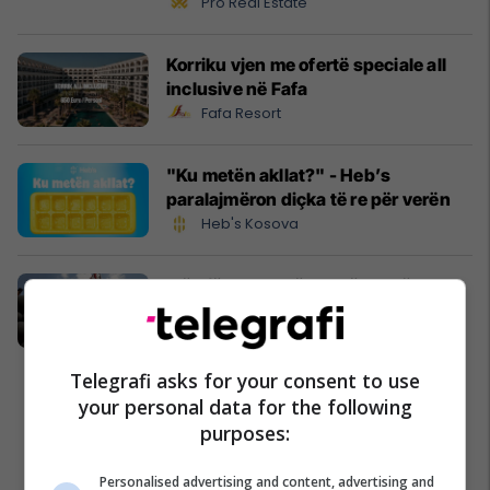
Pro Real Estate
Korriku vjen me ofertë speciale all
inclusive në Fafa
Fafa Resort
"Ku metën akllat?" - Heb’s
paralajmëron diçka të re për verën
Heb's Kosova
Më afër qytetarëve, më pranë çdo
familjeje – INTEREX tashmë edhe në
Shtime
InterEX
Telegrafi asks for your consent to use
your personal data for the following
purposes:
Personalised advertising and content, advertising and