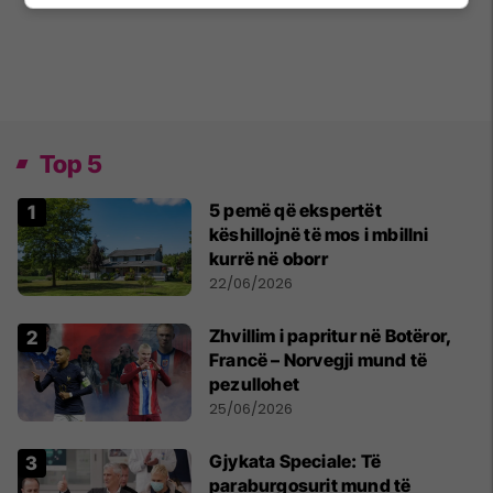
Top 5
5 pemë që ekspertët
këshillojnë të mos i mbillni
kurrë në oborr
22/06/2026
Zhvillim i papritur në Botëror,
Francë – Norvegji mund të
pezullohet
25/06/2026
​Gjykata Speciale: Të
paraburgosurit mund të