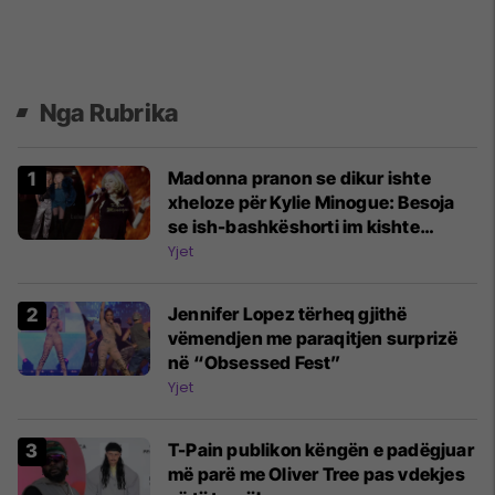
Nga Rubrika
Madonna pranon se dikur ishte
xheloze për Kylie Minogue: Besoja
se ish-bashkëshorti im kishte
simpati për të
Yjet
Jennifer Lopez tërheq gjithë
vëmendjen me paraqitjen surprizë
në “Obsessed Fest”
Yjet
T-Pain publikon këngën e padëgjuar
më parë me Oliver Tree pas vdekjes