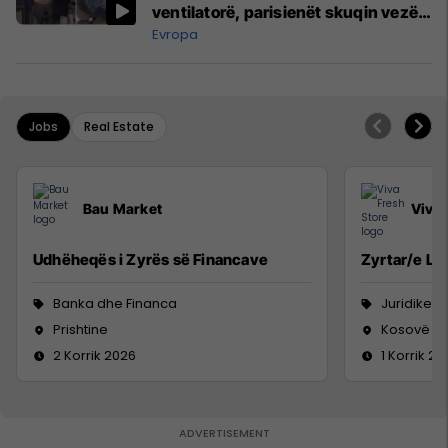
ventilatorë, parisienët skuqin vezë
në dritare
Evropa
Jobs
Real Estate
Bau Market
Viva 
Udhëheqës i Zyrës së Financave
Zyrtar/e Lig
Banka dhe Financa
Juridike
Prishtine
Kosovë
2 Korrik 2026
1 Korrik 20