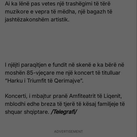
Ai ka lënë pas vetes një trashëgimi të tërë
muzikore e vepra të mëdha, një bagazh të
jashtëzakonshëm artistik.
I njëjti paraqitjen e fundit në skenë e ka bërë në
moshën 85-vjeçare me një koncert të titulluar
“Harku i Triumfit të Qerimajve”.
Koncerti, i mbajtur pranë Amfiteatrit të Liqenit,
mblodhi edhe breza të tjerë të kësaj familjeje të
shquar shqiptare.
/Telegrafi/