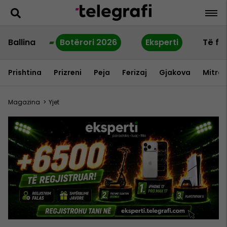
Ballina
Botërori 2026
Eksperti
Të fu
Prishtina
Prizreni
Peja
Ferizaj
Gjakova
Mitrov
Magazina
>
Yjet