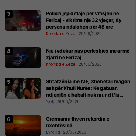
Policia jep detaje për vrasjen në
Ferizaj - viktima një 32 vjeçar, dy
persona ndalohen për 48 orë
Kronika e Zezë
29/06/2026
Një i vdekur pas përleshjes me armë
zjarri në Ferizaj
Kronika e Zezë
28/06/2026
Shtatzënia me IVF, Xheneta i reagon
ashpër Xhuli Nurës: Ke gabuar,
ndjenjën e babait nuk mund t'ia
plotësosh kurrë
Yjet
28/06/2026
Gjermania thyen rekordin e
nxehtësisë
Evropa
28/06/2026