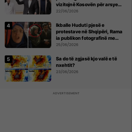
vizitojnë Kosovën për arsye
humanitare
22/06/2026
Ikballe Huduti pjesë e
protestave në Shqipëri, Rama
ia publikon fotografinë me
Ahmadinejadin e Iranit
25/06/2026
Sa do të zgjasë kjo valë e të
nxehtit?
23/06/2026