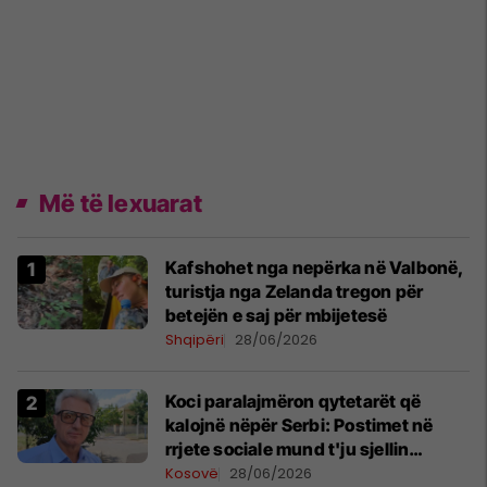
Më të lexuarat
Kafshohet nga nepërka në Valbonë,
turistja nga Zelanda tregon për
betejën e saj për mbijetesë
Shqipëri
28/06/2026
Koci paralajmëron qytetarët që
kalojnë nëpër Serbi: Postimet në
rrjete sociale mund t'ju sjellin
probleme
Kosovë
28/06/2026