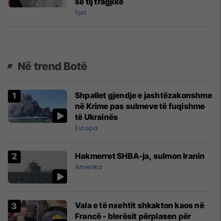
së tij tragjike
Yjet
Në trend Botë
Shpallet gjendje e jashtëzakonshme
në Krime pas sulmeve të fuqishme
të Ukrainës
Evropa
Hakmerret SHBA-ja, sulmon Iranin
Amerika
Vala e të nxehtit shkakton kaos në
Francë - blerësit përplasen për