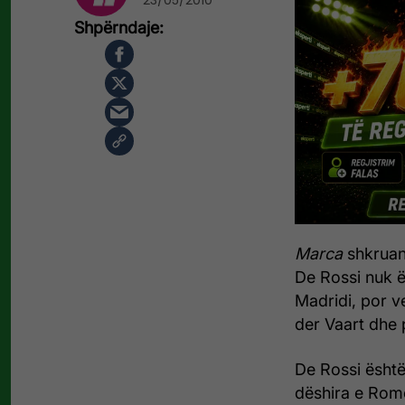
23/05/2010
Marca
shkruan
De Rossi nuk ë
Madridi, por v
der Vaart dhe 
De Rossi është
dëshira e Romë