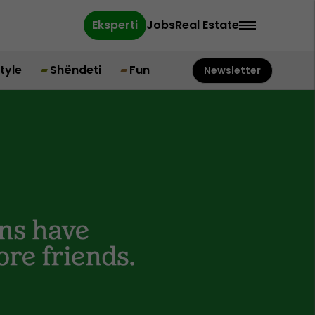
Eksperti
Jobs
Real Estate
style
Shëndeti
Fun
Newsletter