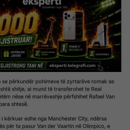
 se përkundër pohimeve të zyrtarëve romak se
shtë shitje, ai mund të transferohet te Real
etëm nëse në marrëveshje përfshihet Rafael Van
para shtesë.
 i kërkuar edhe nga Manchester City, ndërsa
s për ta pasur Van der Vaartin në Olimpico, e