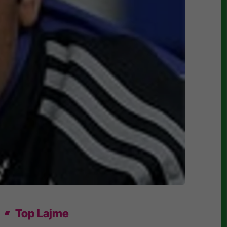
Top Lajme