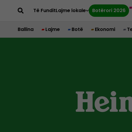
Të Fundit
Lajme lokale
Botërori 2026
Ballina
Lajme
Botë
Ekonomi
T