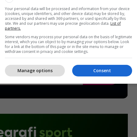
Your personal data will be processed and information from your device
(cookies, unique identifiers, and other device data) may be stored by,
accessed by and shared with 369 partners, or used specifically by this
site. We and our partners may use precise geolocation data.
List of
partners.
Some vendors may process your personal data on the basis of legitimate
interest, which you can object to by managing your options below. Look
for a link at the bottom of this page or in the site menu to manage or
withdraw consent in privacy and cookie settings.
Manage options
Consent