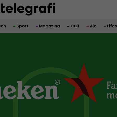
ech
Sport
Magazina
Cult
Ajo
Life