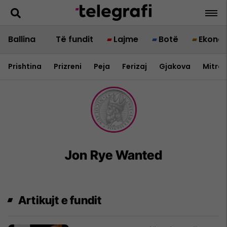
Ballina
Të fundit
Lajme
Botë
Ekono
Prishtina
Prizreni
Peja
Ferizaj
Gjakova
Mitrov
Jon Rye Wanted
Artikujt e fundit