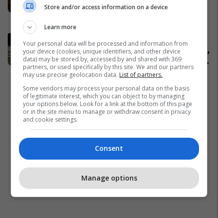
Store and/or access information on a device
kryeparlamentar - kërkon kohë
shtesë për marrëveshje politike
Kosovë
Learn more
Pacolli: Nëse Shqipëria zgjidh
Your personal data will be processed and information from
kontratën për Aeroportin e Vlorës,
your device (cookies, unique identifiers, and other device
data) may be stored by, accessed by and shared with 369
MABCO do t’i drejtohet arbitrazhit
partners, or used specifically by this site. We and our partners
ndërkombëtar
Shqipëri
may use precise geolocation data.
List of partners.
Some vendors may process your personal data on the basis
of legitimate interest, which you can object to by managing
your options below. Look for a link at the bottom of this page
or in the site menu to manage or withdraw consent in privacy
and cookie settings.
Consent
Manage options