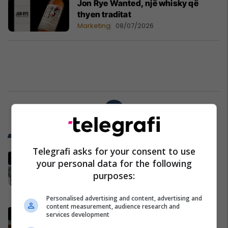
Jon Rye Wanted, një whisky që
thyen traditat
Marketing
08/07/2026
1
Trend Telegrafi
Telegrafi asks for your consent to use
“Marre duhet me ju ardhë, turp
your personal data for the following
për votat që i keni”, njëri nga
purposes:
protestuesit i drejtohet Bedri
Hamzës
Politikë
Personalised advertising and content, advertising and
content measurement, audience research and
Ndërpritet seanca, Kurti nuk
services development
prezanton emër për