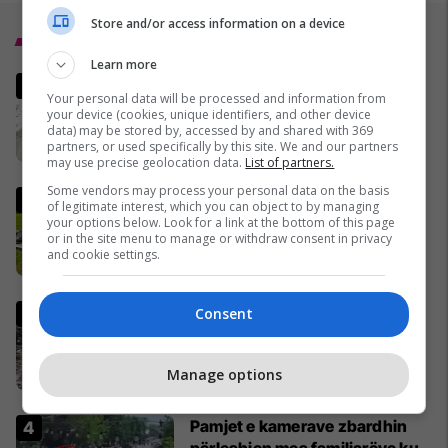
Store and/or access information on a device
Top 5
Learn more
Policia kërkon ndihmën e
Your personal data will be processed and information from
qytetarëve për identifikimin e
your device (cookies, unique identifiers, and other device
këtij të dyshuari
data) may be stored by, accessed by and shared with 369
partners, or used specifically by this site. We and our partners
02/07/2026
may use precise geolocation data.
List of partners.
Some vendors may process your personal data on the basis
Çifti i ri nga Zvicra zhvendoset
of legitimate interest, which you can object to by managing
në Kosovë dhe hap kamping
your options below. Look for a link at the bottom of this page
or in the site menu to manage or withdraw consent in privacy
familjar: "Nuk jemi penduar
and cookie settings.
asnjë ditë"
01/07/2026
Kafshohet nga nepërka në
Consent
Valbonë, turistja nga Zelanda
tregon për betejën e saj për
Manage options
mbijetesë
28/06/2026
Pamjet e kamerave zbardhin