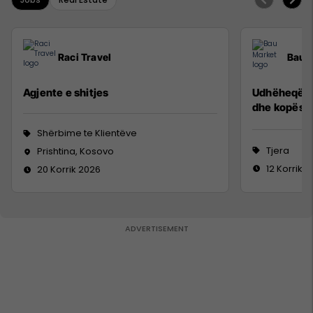
Raci Travel
Bau 
Agjente e shitjes
Udhëheqës p
dhe kopësh
Shërbime te Klientëve
Tjera
Prishtina, Kosovo
12 Korrik 
20 Korrik 2026