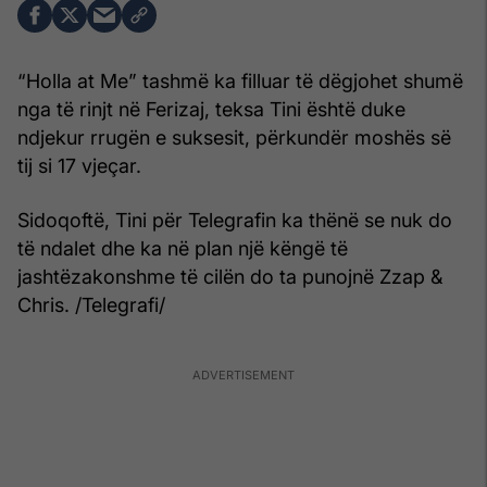
“Holla at Me” tashmë ka filluar të dëgjohet shumë
nga të rinjt në Ferizaj, teksa Tini është duke
ndjekur rrugën e suksesit, përkundër moshës së
tij si 17 vjeçar.
Sidoqoftë, Tini për Telegrafin ka thënë se nuk do
të ndalet dhe ka në plan një këngë të
jashtëzakonshme të cilën do ta punojnë Zzap &
Chris. /Telegrafi/