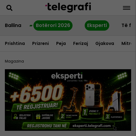
Ballina
Botërori 2026
Eksperti
Të fu
Prishtina
Prizreni
Peja
Ferizaj
Gjakova
Mitrov
Magazina