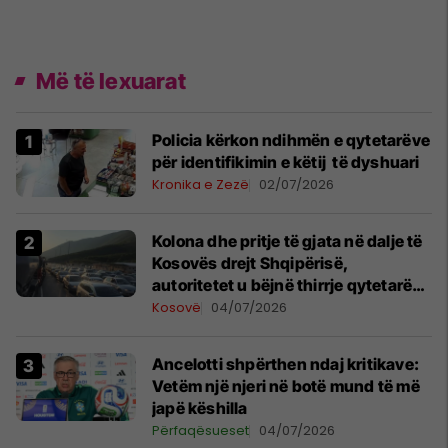
Më të lexuarat
Policia kërkon ndihmën e qytetarëve
për identifikimin e këtij të dyshuari
Kronika e Zezë
02/07/2026
Kolona dhe pritje të gjata në dalje të
Kosovës drejt Shqipërisë,
autoritetet u bëjnë thirrje qytetarëve
të shfrytëzojnë pika të tjera kufitare
Kosovë
04/07/2026
Ancelotti shpërthen ndaj kritikave:
Vetëm një njeri në botë mund të më
japë këshilla
Përfaqësueset
04/07/2026