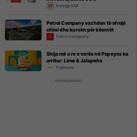
Kolegji AAB
Petrol Company vazhdon të ofrojë
cilësi dhe kursim për klientët
Petrol Company
Shija më e re e verës në Popeyes ka
arritur: Lime & Jalapeño
Popeyes