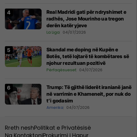
Real Madridi gati për ndryshimet e
radhës, Jose Mourinho ua tregon
derën katër yjeve
La Liga
04/07/2026
Skandal me doping në Kupën e
Botës, tetë lojtarë të kombëtares së
njohur rezultuan pozitivë
Përfaqësueset
04/07/2026
Trump: Të gjithë liderët iranianë janë
në varrimin e Khameneit, por nuk do
t’i godasim
Amerika
04/07/2026
Rreth nesh
Politikat e Privatësisë
Na Kontaktoni
Prokurimi i Hapur