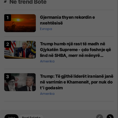
Në trend Botë
Gjermania thyen rekordin e
nxehtësisë
Evropa
Trump humb një rast të madh në
Gjykatën Supreme - çdo foshnje që
lind në SHBA, merr në mënyrë
automatike shtetësinë amerikane
Amerika
Trump: Të gjithë liderët iranianë janë
në varrimin e Khameneit, por nuk do
t’i godasim
Amerika
Jobs
Real Estate