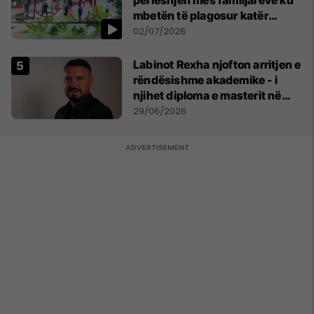
përleshjen mes familjarëve ku
mbetën të plagosur katër
persona
02/07/2026
Labinot Rexha njofton arritjen e
rëndësishme akademike - i
njihet diploma e masterit në
Psikologji në Zvicër
29/06/2026