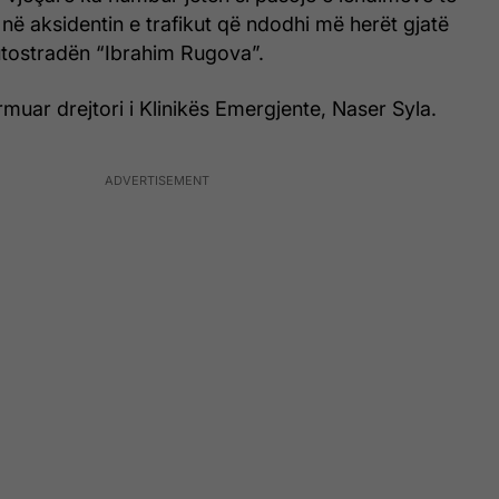
në aksidentin e trafikut që ndodhi më herët gjatë
utostradën “Ibrahim Rugova”.
rmuar drejtori i Klinikës Emergjente, Naser Syla.