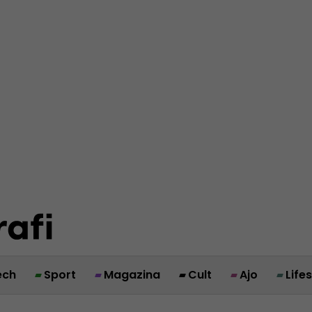
ech
Sport
Magazina
Cult
Ajo
Life