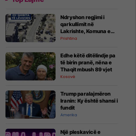
Ndryshon regjimi i
qarkullimit në
Lakrishte, Komuna e
Prishtinës ofron
Prishtina
shpjegime
Edhe këtë ditëlindje pa
të birin pranë, nëna e
Thaqit mbush 89 vjet
Kosovë
Trump paralajmëron
Iranin: Ky është shansi i
fundit
Amerika
Një pleskavicë e