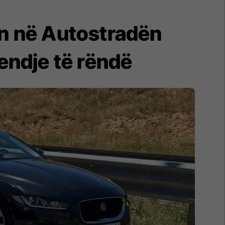
in në Autostradën
endje të rëndë