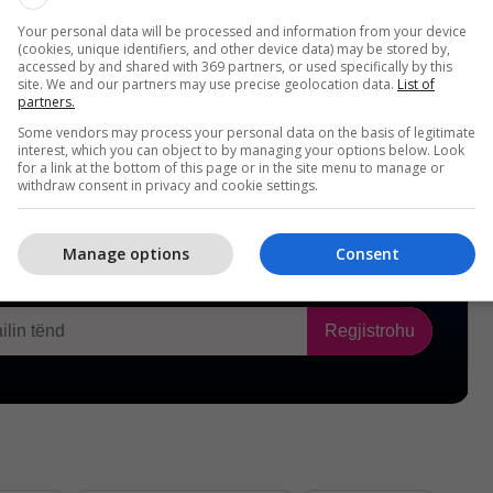
Your personal data will be processed and information from your device
(cookies, unique identifiers, and other device data) may be stored by,
accessed by and shared with 369 partners, or used specifically by this
site. We and our partners may use precise geolocation data.
List of
partners.
Some vendors may process your personal data on the basis of legitimate
interest, which you can object to by managing your options below. Look
for a link at the bottom of this page or in the site menu to manage or
withdraw consent in privacy and cookie settings.
Manage options
Consent