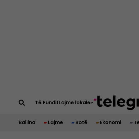
Të Fundit
Lajme lokale
Ballina
Lajme
Botë
Ekonomi
T