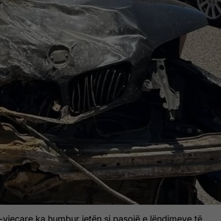
-vjeçare ka humbur jetën si pasojë e lëndimeve të