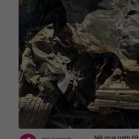
Një grua rreth 69