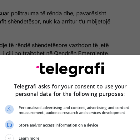
suar politrauma të rënda dhe, pavarësisht
fit shëndetësor, nuk ka arritur t’u mbijetojë
dje të rëndë shëndetësore vazhdon të jetë
, i cili po trajtohet në Qendrën Emergjente.
lën e operacionit, ku po intervenojnë ekipet e
lare, mjekët e Qendrës Emergjente dhe
Telegrafi asks for your consent to use your
personal data for the following purposes:
entit ende nuk janë bërë të ditura, ndërsa
Personalised advertising and content, advertising and content
tente pritet të dalin me informacione shtesë pas
measurement, audience research and services development
timeve në vendin e ngjarjes.
Store and/or access information on a device
ër zbardhjen e plotë të rastit./Telegrafi.
Learn more