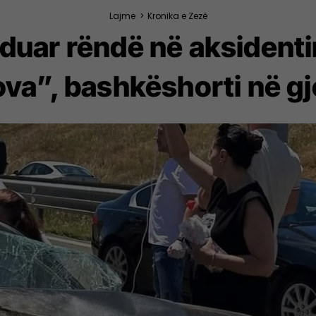
Lajme
>
Kronika e Zezë
nduar rëndë në aksident
va”, bashkëshorti në gj