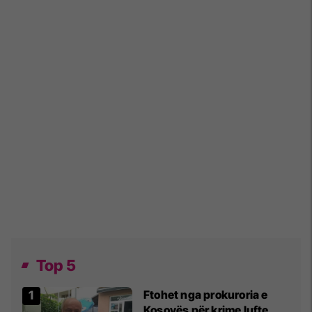
Top 5
Ftohet nga prokuroria e
Kosovës për krime lufte,