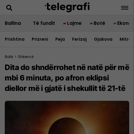
Ballina
Të fundit
Lajme
Botë
Ekono
Prishtina
Prizreni
Peja
Ferizaj
Gjakova
Mitrov
Botë
>
Shkencë
Dita do shndërrohet në natë për më
mbi 6 minuta, po afron eklipsi
diellor më i gjatë i shekullit të 21-të