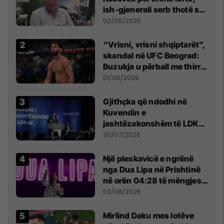
ish-gjenerali serb thotë se
dikush e tradhtoi në
02/08/2026
Beograd
“Vrisni, vrisni shqiptarët”,
skandal në UFC Beograd:
Buzukja u përball me thirrje
anti-shqiptare nga
01/08/2026
tribunat
Gjithçka që ndodhi në
Kuvendin e
jashtëzakonshëm të LDK-
së
30/07/2026
Një pleskavicë e ngrënë
nga Dua Lipa në Prishtinë
në orën 04:28 të mëngjesit
- dhe bota digjitale serbe
03/08/2026
shpall gjendjen e luftës
Mirlind Daku mes lotëve