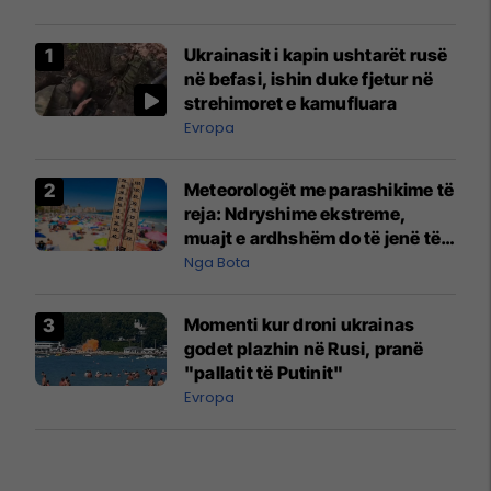
Ukrainasit i kapin ushtarët rusë
në befasi, ishin duke fjetur në
strehimoret e kamufluara
Evropa
Meteorologët me parashikime të
reja: Ndryshime ekstreme,
muajt e ardhshëm do të jenë të
pazakontë
Nga Bota
Momenti kur droni ukrainas
godet plazhin në Rusi, pranë
"pallatit të Putinit"
Evropa