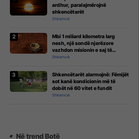
ardhur, paralajmërojnë
shkencëtarët
Shkencë
Mbi 1 miliard kilometra larg
nesh, një sondë njerëzore
vazhdon misionin e saj të
heshtur në Saturn
Shkencë
Shkencëtarët alarmojnë: Fëmijët
sot kanë kondicionin më të
dobët në 60 vitet e fundit
Shkencë
Në trend Botë