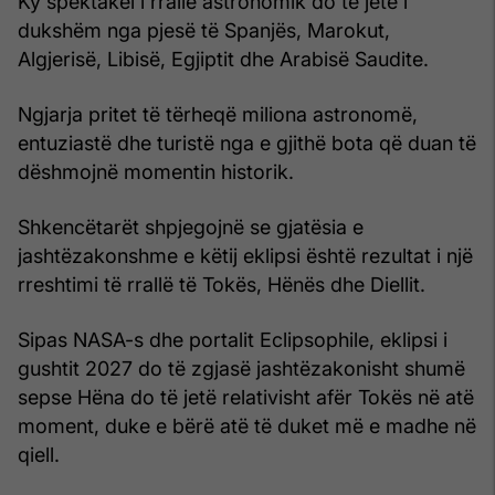
Ky spektakël i rrallë astronomik do të jetë i
dukshëm nga pjesë të Spanjës, Marokut,
Algjerisë, Libisë, Egjiptit dhe Arabisë Saudite.
Ngjarja pritet të tërheqë miliona astronomë,
entuziastë dhe turistë nga e gjithë bota që duan të
dëshmojnë momentin historik.
Shkencëtarët shpjegojnë se gjatësia e
jashtëzakonshme e këtij eklipsi është rezultat i një
rreshtimi të rrallë të Tokës, Hënës dhe Diellit.
Sipas NASA-s dhe portalit Eclipsophile, eklipsi i
gushtit 2027 do të zgjasë jashtëzakonisht shumë
sepse Hëna do të jetë relativisht afër Tokës në atë
moment, duke e bërë atë të duket më e madhe në
qiell.