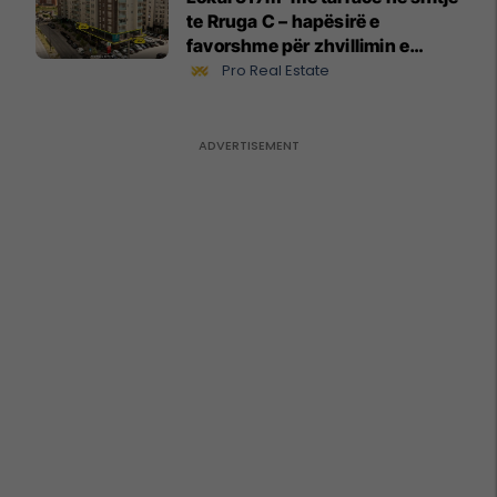
te Rruga C – hapësirë e
favorshme për zhvillimin e
biznesit #15796
Pro Real Estate