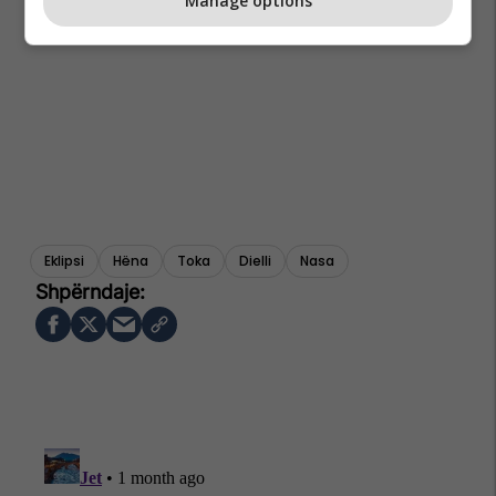
Manage options
Eklipsi
Hëna
Toka
Dielli
Nasa