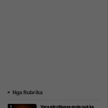
Nga Rubrika
Vera përvëluese ende nuk ka