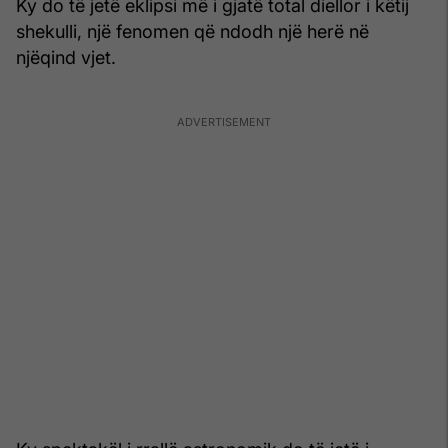
Ky do të jetë eklipsi më i gjatë total diellor i këtij
shekulli, një fenomen që ndodh një herë në
njëqind vjet.