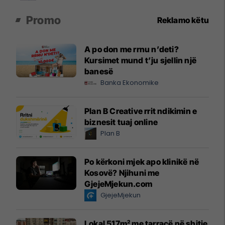
Promo
Reklamo këtu
A po don me rrnu n’deti?
Kursimet mund t’ju sjellin një
banesë
Banka Ekonomike
Plan B Creative rrit ndikimin e
biznesit tuaj online
Plan B
Po kërkoni mjek apo klinikë në
Kosovë? Njihuni me
GjejeMjekun.com
GjejeMjekun
Lokal 517m² me tarracë në shitje