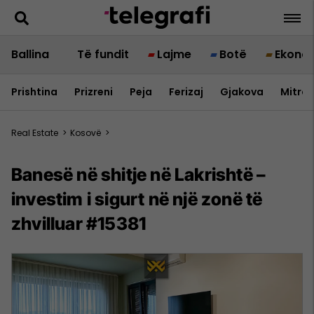
Ballina
Të fundit
Lajme
Botë
Ekono
Prishtina
Prizreni
Peja
Ferizaj
Gjakova
Mitrov
Real Estate
>
Kosovë
>
Banesë në shitje në Lakrishtë –
investim i sigurt në një zonë të
zhvilluar #15381