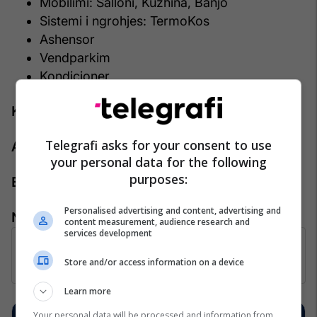
Mobilimi: Salloni, Kuzhina, Banjo
Sistemi i ngrohjes: TermoKos
Ashensor
Vendparkim
Kondicioner
Kontakti:
Telegrafi asks for your consent to use
Agjenti: Rron Gashi
your personal data for the following
purposes:
Emaili: rron.gashi@pro-rks.com
Personalised advertising and content, advertising and
Numri kontaktues: +383 44 888 444
content measurement, audience research and
services development
Store and/or access information on a device
Learn more
Your personal data will be processed and information from