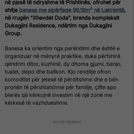
në pjesë të ndryshme të Prishtinës, ofrohet për
shitje
banesa me sipërfaqe 96.19m² në Lakrishtë
,
në rrugën “Xhevdet Doda”, brenda kompleksit
Dukagjini Residence, ndërtim nga Dukagjini
Group.
Banesa ka orientim nga perëndimi dhe është e
organizuar në mënyrë praktike, duke përfshirë
qëndrim ditor, kuzhinë, dy dhoma gjumi, banjo,
tualet, depo dhe ballkon. Kjo renditje ofron
komoditet për jetesë të përditshme dhe e bën
pronën të përshtatshme për familje, çifte apo
blerës që kërkojnë investim në një zonë me
kërkesë të vazhdueshme.