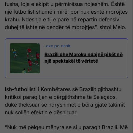
fusha, loja e ekipit u përmirësua ndjeshëm. Është
një futbollist shumë i mirë, por nuk është mbrojtës
krahu. Ndeshja e tij e parë në repartin defensiv
duhej të ishte në qendër të mbrojtjes”, shtoi Melo.
Brazili dhe Maroku ndajnë pikët në
një spektakël të vërtetë
Ish-futbollisti i Kombëtares së Brazilit gjithashtu
kritikoi paraqitjen e përgjithshme të Seleçaos,
duke theksuar se ndryshimet e bëra gjatë takimit
nuk sollën efektin e dëshiruar.
“Nuk më pëlqeu mënyra se si u paraqit Brazili. Më