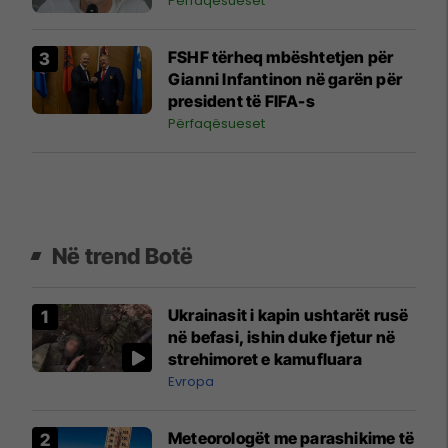
Përfaqësueset
FSHF tërheq mbështetjen për
Gianni Infantinon në garën për
president të FIFA-s
Përfaqësueset
Në trend Botë
Ukrainasit i kapin ushtarët rusë
në befasi, ishin duke fjetur në
strehimoret e kamufluara
Evropa
Meteorologët me parashikime të