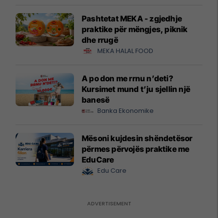
Pashtetat MEKA - zgjedhje
praktike për mëngjes, piknik
dhe rrugë
MEKA HALAL FOOD
A po don me rrnu n’deti?
Kursimet mund t’ju sjellin një
banesë
Banka Ekonomike
Mësoni kujdesin shëndetësor
përmes përvojës praktike me
EduCare
Edu Care