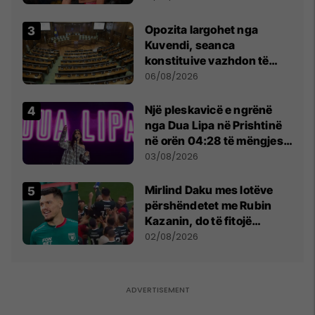
tribunat
Opozita largohet nga
Kuvendi, seanca
konstituive vazhdon të
shtunën në orën 11:00
06/08/2026
Një pleskavicë e ngrënë
nga Dua Lipa në Prishtinë
në orën 04:28 të mëngjesit
- dhe bota digjitale serbe
03/08/2026
shpall gjendjen e luftës
Mirlind Daku mes lotëve
përshëndetet me Rubin
Kazanin, do të fitojë
miliona te Spartak Moska
02/08/2026