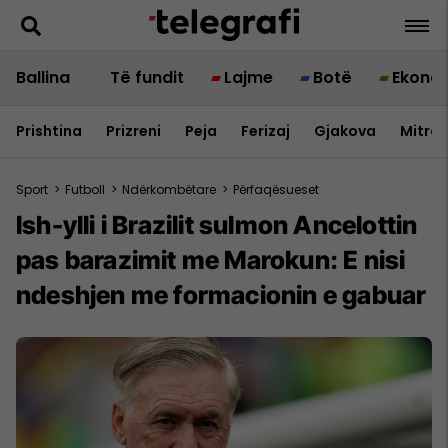
Ballina
Të fundit
Lajme
Botë
Ekono
Prishtina
Prizreni
Peja
Ferizaj
Gjakova
Mitrov
Sport
>
Futboll
>
Ndërkombëtare
>
Përfaqësueset
Ish-ylli i Brazilit sulmon Ancelottin
pas barazimit me Marokun: E nisi
ndeshjen me formacionin e gabuar