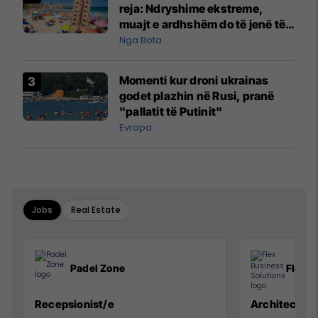
reja: Ndryshime ekstreme,
muajt e ardhshëm do të jenë të
pazakontë
Nga Bota
Momenti kur droni ukrainas
godet plazhin në Rusi, pranë
"pallatit të Putinit"
Evropa
Jobs
Real Estate
Padel Zone
Flex B
Recepsionist/e
Architect