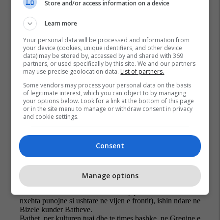
Store and/or access information on a device
Carlo Ancelotti
Felipe Melo
Përfaqësuesja E Marokut
Learn more
Përfaqësuesja E Brazilit
Kampionati-Boteror-2026
Your personal data will be processed and information from
your device (cookies, unique identifiers, and other device
data) may be stored by, accessed by and shared with 369
partners, or used specifically by this site. We and our partners
may use precise geolocation data.
List of partners.
Some vendors may process your personal data on the basis
of legitimate interest, which you can object to by managing
your options below. Look for a link at the bottom of this page
or in the site menu to manage or withdraw consent in privacy
and cookie settings.
Consent
Manage options