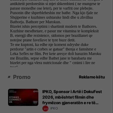
Promo
Reklamo këtu
IPKO, Sponsor i Artë i DokuFest
2026, mbështet filmin dhe
frymëzon gjeneratën e re të
krijuesve
IPKO