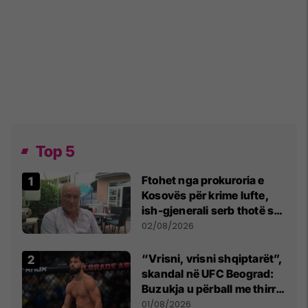
Top 5
Ftohet nga prokuroria e
Kosovës për krime lufte,
ish-gjenerali serb thotë se
dikush e tradhtoi në
02/08/2026
Beograd
“Vrisni, vrisni shqiptarët”,
skandal në UFC Beograd:
Buzukja u përball me thirrje
anti-shqiptare nga
01/08/2026