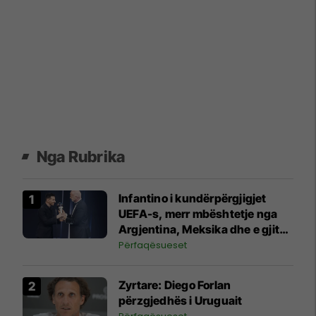
Nga Rubrika
Infantino i kundërpërgjigjet
UEFA-s, merr mbështetje nga
Argjentina, Meksika dhe e gjithë
Afrika
Përfaqësueset
Zyrtare: Diego Forlan
përzgjedhës i Uruguait