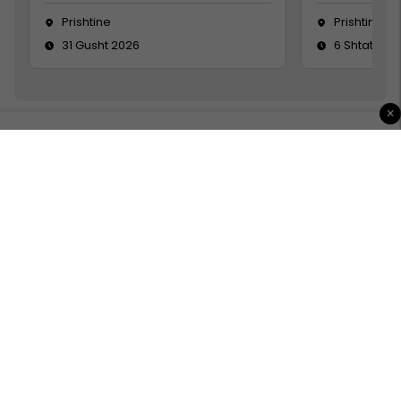
Prishtine
Prishtinë
31 Gusht 2026
6 Shtator 2
×