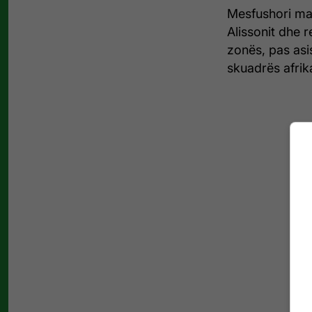
Mesfushori mar
Alissonit dhe r
zonës, pas asis
skuadrës afrik