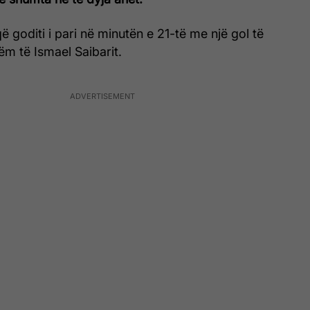
 goditi i pari në minutën e 21-të me një gol të
m të Ismael Saibarit.