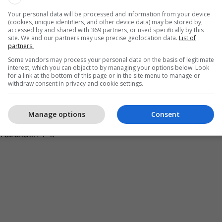
Your personal data will be processed and information from your device
(cookies, unique identifiers, and other device data) may be stored by,
accessed by and shared with 369 partners, or used specifically by this
hpërblehet me gol, Saibari ndëshkon Brazilin
telegrafi.com
site. We and our partners may use precise geolocation data.
List of
partners.
 të luante me vetëbesim, por Brazili reagoi
Some vendors may process your personal data on the basis of legitimate
interest, which you can object to by managing your options below. Look
filloi të merrte kontrollin e lojës.
for a link at the bottom of this page or in the site menu to manage or
withdraw consent in privacy and cookie settings.
-të erdhi edhe goli i barazimit. Vinicius Junior
sion individual të shkëlqyer, depërtoi në zonë dhe
Manage options
Consent
tje të pandalshme drejt këndit të sipërm të portës
ezultatin 1-1.