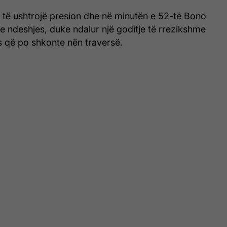
i të ushtrojë presion dhe në minutën e 52-të Bono
n e ndeshjes, duke ndalur një goditje të rrezikshme
s që po shkonte nën traversë.