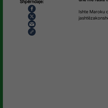
Ishte Maroku që
jashtëzakonshë