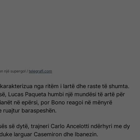
zon një supergol
telegrafi.com
karakterizua nga ritëm i lartë dhe raste të shumta.
ë, Lucas Paqueta humbi një mundësi të artë për
zilianët në epërsi, por Bono reagoi në mënyrë
e ruajtur baraspeshën.
esës së dytë, trajneri Carlo Ancelotti ndërhyri me dy
duke larguar Casemiron dhe Ibanezin.