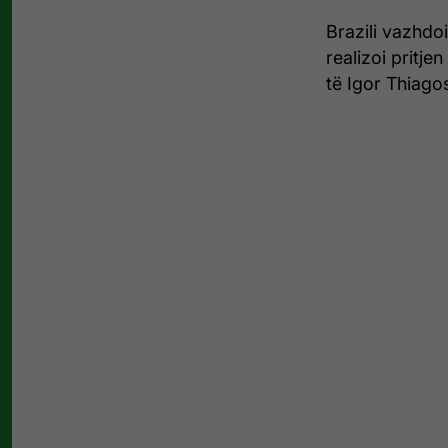
Brazili vazhdo
realizoi pritje
të Igor Thiago