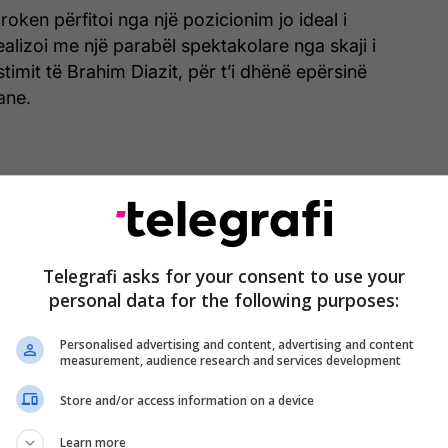
oken përfitoi nga një pozicionim jo ideal i
ealizoi me një parabël spektakolare nga skaji i
timit të Brahim Diazit, për t’i dhënë epërsinë
ane.
Telegrafi asks for your consent to use your
personal data for the following purposes:
Personalised advertising and content, advertising and content
measurement, audience research and services development
Store and/or access information on a device
Learn more