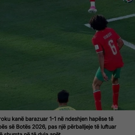
roku kanë barazuar 1-1 në ndeshjen hapëse të
ës së Botës 2026, pas një përballjeje të luftuar
ë shumta në të dyja anët.