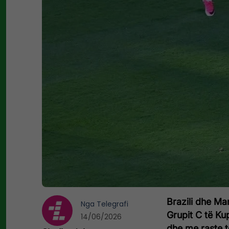
Brazili dhe Ma
Nga
Telegrafi
Grupit C të Kup
14/06/2026
dhe me raste t