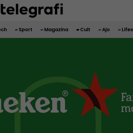
ech
Sport
Magazina
Cult
Ajo
Life