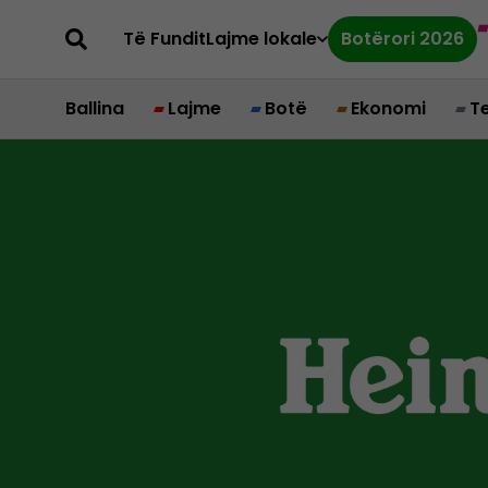
Të Fundit
Lajme lokale
Botërori 2026
Ballina
Lajme
Botë
Ekonomi
T