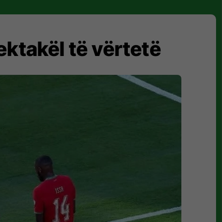
ektakël të vërtetë