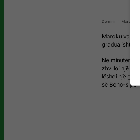
Dominimi i Marokut s
Maroku vazhdoi
gradualisht dhe 
Në minutën e 32
zhvilloi një ak
lëshoi një godi
së Bono-s për r