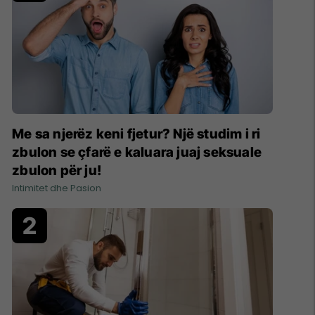
Me sa njerëz keni fjetur? Një studim i ri
zbulon se çfarë e kaluara juaj seksuale
zbulon për ju!
Intimitet dhe Pasion