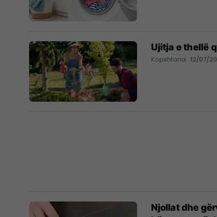
Ujitja e thellë
Kopshtaria
12/07/2
Njollat dhe gë