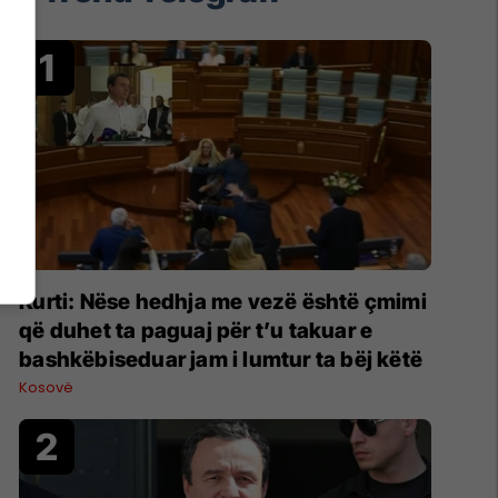
Kurti: Nëse hedhja me vezë është çmimi
që duhet ta paguaj për t’u takuar e
bashkëbiseduar jam i lumtur ta bëj këtë
Kosovë