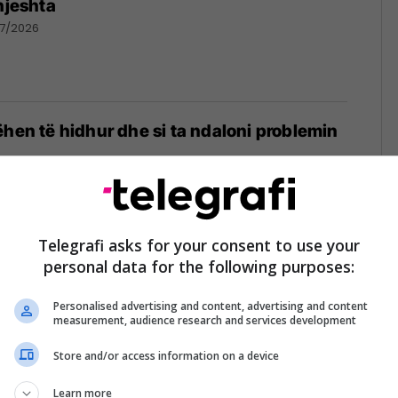
hjeshta
07/2026
ëhen të hidhur dhe si ta ndaloni problemin
026
Telegrafi asks for your consent to use your
personal data for the following purposes:
po e heq betonin nga oborri – ja çfarë po e
Personalised advertising and content, advertising and content
measurement, audience research and services development
05/07/2026
Store and/or access information on a device
Learn more