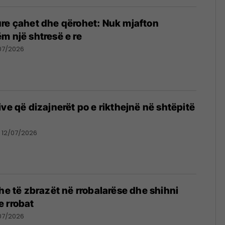
re çahet dhe qërohet: Nuk mjafton
m një shtresë e re
07/2026
ve që dizajnerët po e rikthejnë në shtëpitë
12/07/2026
she të zbrazët në rrobalarëse dhe shihni
 rrobat
07/2026