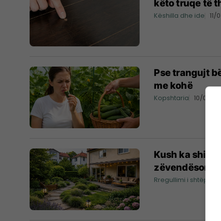
këto truqe të t
Këshilla dhe ide
11/
Pse trangujt b
me kohë
Kopshtaria
10/07/2
Kush ka shije, 
zëvendëson
Rregullimi i shtëpisë