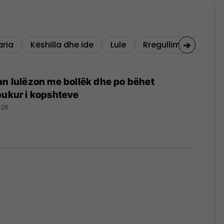
➔
ria
Këshilla dhe ide
Lule
Rregullimi i shtëpisë
an lulëzon me bollëk dhe po bëhet
bukur i kopshteve
026