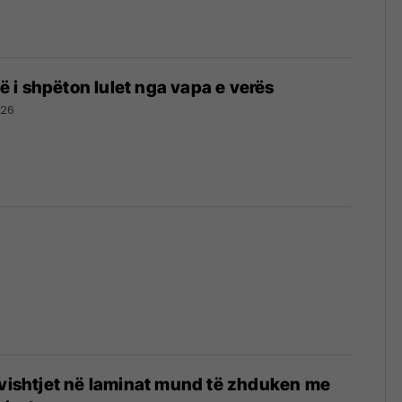
 që i shpëton lulet nga vapa e verës
026
rvishtjet në laminat mund të zhduken me