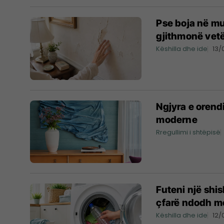
Pse boja në mu
gjithmonë vetë
Këshilla dhe ide
13/
Ngjyra e orendi
moderne
Rregullimi i shtëpisë
Futeni një shi
çfarë ndodh me
Këshilla dhe ide
12/