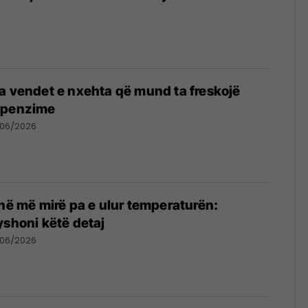
a vendet e nxehta që mund ta freskojë
hpenzime
/06/2026
ohë më mirë pa e ulur temperaturën:
yshoni këtë detaj
/06/2026