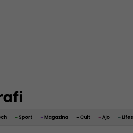
ech
Sport
Magazina
Cult
Ajo
Life