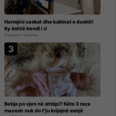
Harrojini vaskat dhe kabinat e dushit!
Ky është trendi i ri
Rregullimi i shtëpisë
Bebja po vjen në shtëpi? Këto 3 raca
macesh nuk do t'ju krijojnë asnjë