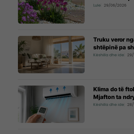
Lule
29/06/2026
Truku veror ng
shtëpinë pa s
Këshilla dhe ide
29
Klima do të ft
Mjafton ta ndr
Këshilla dhe ide
28