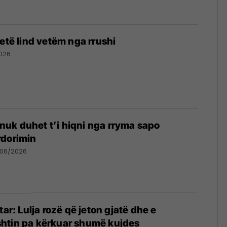
tetë lind vetëm nga rrushi
026
e nuk duhet t’i hiqni nga rryma sapo
rdorimin
/06/2026
tar: Lulja rozë që jeton gjatë dhe e
htin pa kërkuar shumë kujdes