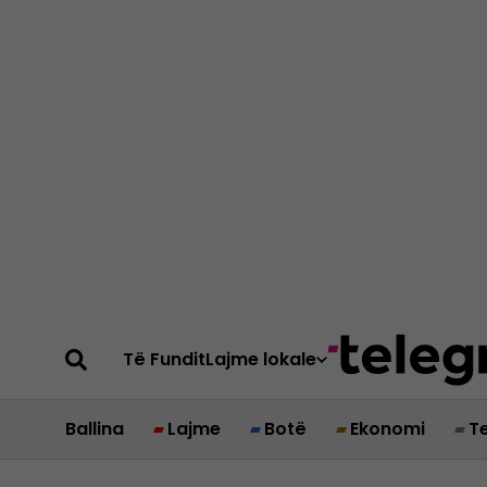
Të Fundit
Lajme lokale
Ballina
Lajme
Botë
Ekonomi
T