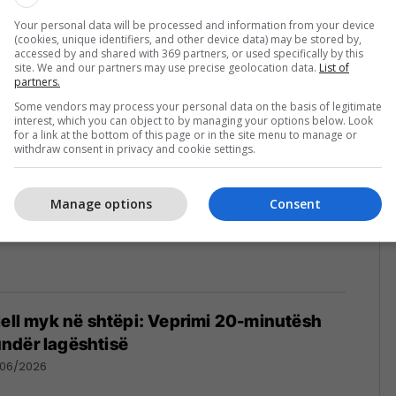
Your personal data will be processed and information from your device
ventilatorin nga vetja: Ja si ftohet më mirë
(cookies, unique identifiers, and other device data) may be stored by,
a
accessed by and shared with 369 partners, or used specifically by this
site. We and our partners may use precise geolocation data.
List of
/07/2026
partners.
Some vendors may process your personal data on the basis of legitimate
interest, which you can object to by managing your options below. Look
for a link at the bottom of this page or in the site menu to manage or
withdraw consent in privacy and cookie settings.
Manage options
Consent
jell myk në shtëpi: Veprimi 20-minutësh
ndër lagështisë
/06/2026