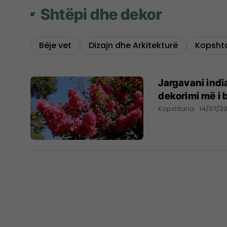
Shtëpi dhe dekor
Bëje vet
Dizajn dhe Arkitekturë
Kopshta
Jargavani indi
dekorimi më i 
Kopshtaria
14/07/2