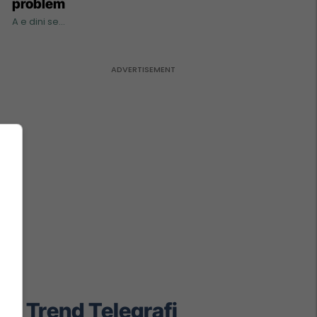
problem
A e dini se...
Trend Telegrafi