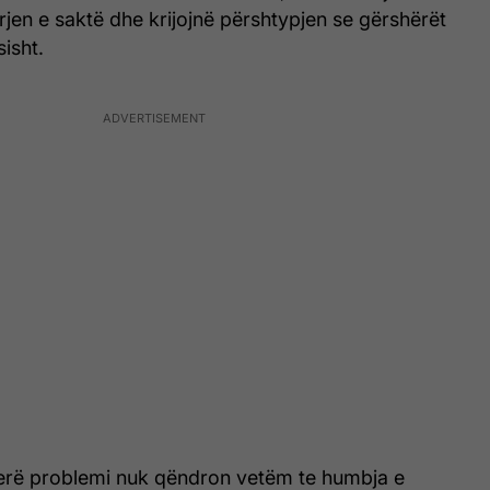
rjen e saktë dhe krijojnë përshtypjen se gërshërët
sisht.
erë problemi nuk qëndron vetëm te humbja e