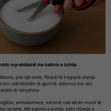
mbin mprehtësinë me kalimin e kohës
ësore, pas një kohe, fillojnë të tregojnë shenja
rimi i përditshëm lë gjurmë, sidomos kur ato
eriale të ndryshme.
e ngjitës, ambalazheve, kartonit ose letrës mund të
ëta në tehe. Me kalimin e kohës, këto mbetje e