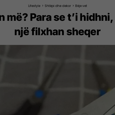
Lifestyle
>
Shtëpi dhe dekor
>
Bëje vet
 më? Para se t’i hidhni
një filxhan sheqer