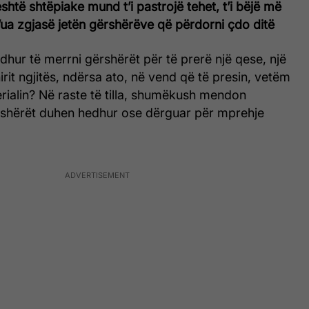
shtë shtëpiake mund t’i pastrojë tehet, t’i bëjë më
’ua zgjasë jetën gërshërëve që përdorni çdo ditë
dhur të merrni gërshërët për të prerë një qese, një
irit ngjitës, ndërsa ato, në vend që të presin, vetëm
rialin? Në raste të tilla, shumëkush mendon
shërët duhen hedhur ose dërguar për mprehje