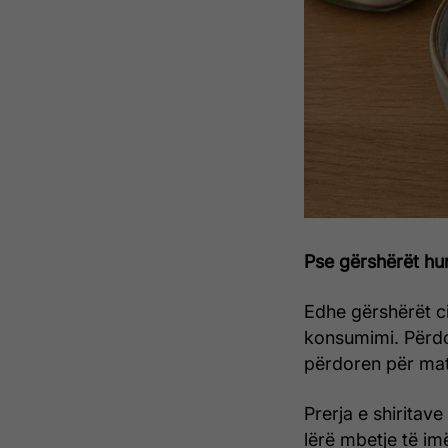
Pse gërshërët hu
Edhe gërshërët cil
konsumimi. Përdo
përdoren për mat
Prerja e shiritav
lërë mbetje të im