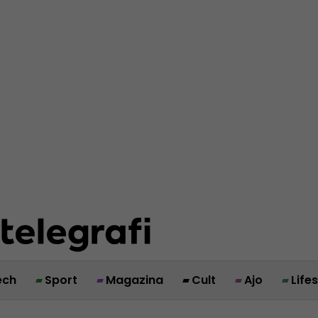
ech
Sport
Magazina
Cult
Ajo
Life