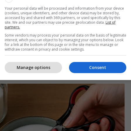
heqerit, sikur po e prisni atë.
Your personal data will be processed and information from your device
(cookies, unique identifiers, and other device data) may be stored by,
accessed by and shared with 369 partners, or used specifically by this
i, kristalet e vogla vijnë në kontakt me tehet dhe
site. We and our partners may use precise geolocation data.
List of
partners.
t të lehtë abraziv. Ky veprim mund të ndihmojë në
ërtive të imëta nga skajet e tehut dhe të
Some vendors may process your personal data on the basis of legitimate
interest, which you can object to by managing your options below. Look
ohësisht funksionimin e gërshërëve.
for a link at the bottom of this page or in the site menu to manage or
withdraw consent in privacy and cookie settings.
 shumë kohë dhe përdoret shpesh kur vërehet se
shqasin më lehtë nëpër letër ose materiale të holla
Manage options
Consent
meton Telegrafi.