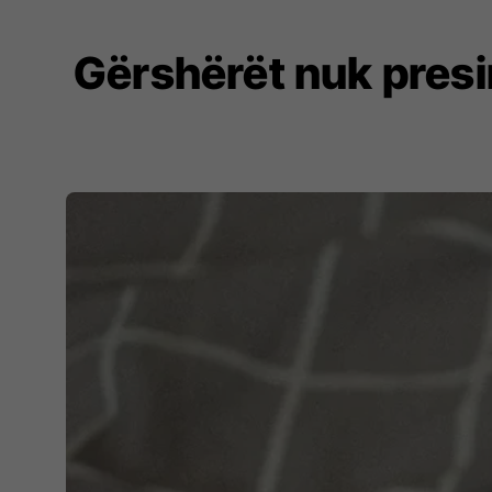
Gërshërët nuk presin