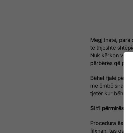
Megjithatë, para s
të thjeshtë shtë
Nuk kërkon vegël
përbërës që pothu
Bëhet fjalë për s
me ëmbëlsirat dh
tjetër kur bëhet 
Si t’i përmirëson
Procedura është s
filxhan, tas ose 