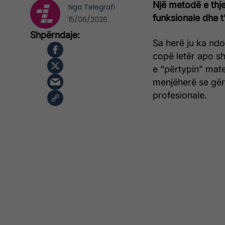
Një metodë e thje
Nga
Telegrafi
funksionale dhe t
15/06/2026
Sa herë ju ka ndo
copë letër apo sh
e “përtypin” mate
menjëherë se gër
profesionale.