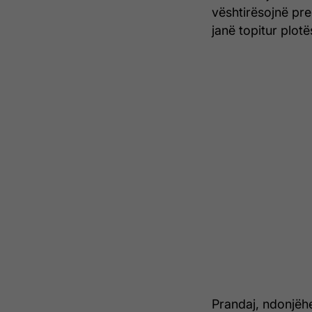
vështirësojnë pre
janë topitur plotë
Prandaj, ndonjëh