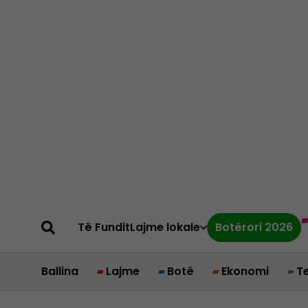
Të Fundit
Lajme lokale
Botërori 2026
Ballina
Lajme
Botë
Ekonomi
T