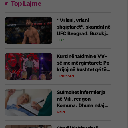
Top Lajme
“Vrisni, vrisni
shqiptarët”, skandal në
UFC Beograd: Buzukja
u përball me thirrje
UFC
anti-shqiptare nga
tribunat
Kurti në takimin e VV-
së me mërgimtarët: Po
krijojmë kushtet që të
ktheheni në Kosovë
Diaspora
Sulmohet infermierja
në Viti, reagon
Komuna: Dhuna ndaj
stafit shëndetësor nuk
Vitia
tolerohet