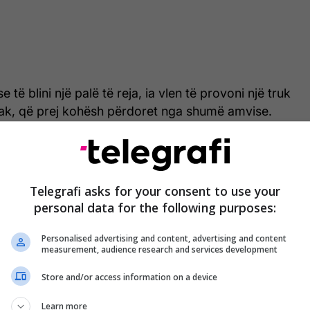
e të blini një palë të reja, ia vlen të provoni një truk
piak, që prej kohësh përdoret nga shumë amvise.
 të veçantë, nuk merr shumë kohë dhe përdor një
ajse çdo kuzhinë e ka në raft.
heqerin kristal, një përbërës që zakonisht e lidhim
Telegrafi asks for your consent to use your
e kafenë, por që mund të ketë edhe një përdorim
personal data for the following purposes:
fjalë për mirëmbajtjen e mjeteve të vogla të shtëpisë.
Personalised advertising and content, advertising and content
measurement, audience research and services development
i gërshërët me ndihmën e sheqerit
Store and/or access information on a device
humë e thjeshtë. Hidhni pak sheqer kristal në një
enë të vogël. Më pas hapni dhe mbyllni gërshërët
Learn more