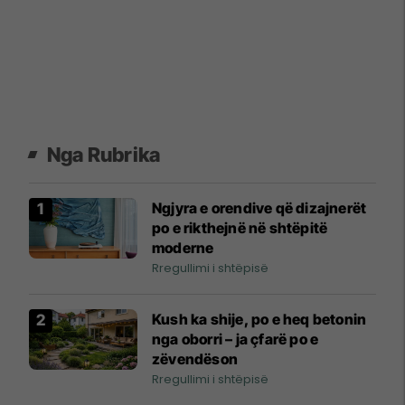
Nga Rubrika
Ngjyra e orendive që dizajnerët
po e rikthejnë në shtëpitë
moderne
Rregullimi i shtëpisë
Kush ka shije, po e heq betonin
nga oborri – ja çfarë po e
zëvendëson
Rregullimi i shtëpisë