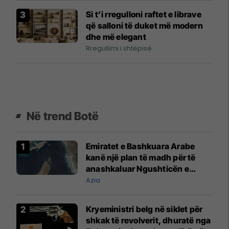
Si t’i rregulloni raftet e librave
që salloni të duket më modern
dhe më elegant
Rregullimi i shtëpisë
Në trend Botë
Emiratet e Bashkuara Arabe
kanë një plan të madh për të
anashkaluar Ngushticën e
Hormuzit
Azia
Kryeministri belg në siklet për
shkak të revolverit, dhuratë nga