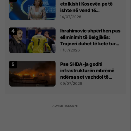
etnikisht Kosovën po të
ishte në vend të
Millosheviqit, Lëvizja e
14/07/2026
Qytetarëve të Lirë në Serbi
kërkon shkarkimin e
Ibrahimovic shpërthen pas
menjëhershëm të
eliminimit të Belgjikës:
Snezhana Paunoviq
Trajneri duhet të ketë turp,
ai lojtar se meritoi të luante
11/07/2026
Pse SHBA-ja goditi
infrastrukturën mbrëmë
ndërsa sot vazhdoi të
zmbrapsë sulmet iraniane
09/07/2026