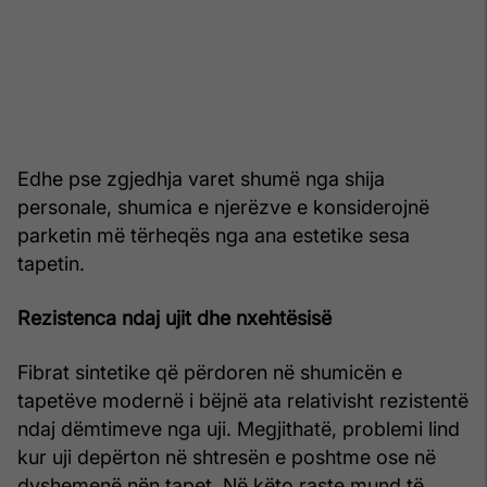
Edhe pse zgjedhja varet shumë nga shija
personale, shumica e njerëzve e konsiderojnë
parketin më tërheqës nga ana estetike sesa
tapetin.
Rezistenca ndaj ujit dhe nxehtësisë
Fibrat sintetike që përdoren në shumicën e
tapetëve modernë i bëjnë ata relativisht rezistentë
ndaj dëmtimeve nga uji. Megjithatë, problemi lind
kur uji depërton në shtresën e poshtme ose në
dyshemenë nën tapet. Në këto raste mund të