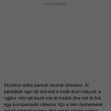
Ekziston edhe parketi shumë-shtresor. Ai
përbëhet nga një shtresë e hollë druri natyral, e
ngjitur mbi një bazë më të trashë dhe më të lirë
nga kompensatë cilësore. Kjo e bën dyshemenë
më të përballueshme dhe më të qëndrueshme