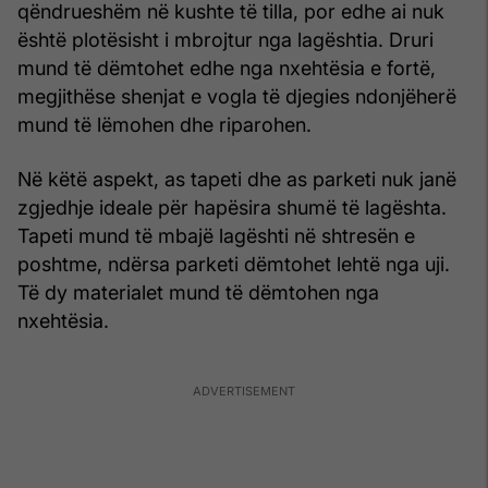
qëndrueshëm në kushte të tilla, por edhe ai nuk
është plotësisht i mbrojtur nga lagështia. Druri
mund të dëmtohet edhe nga nxehtësia e fortë,
megjithëse shenjat e vogla të djegies ndonjëherë
mund të lëmohen dhe riparohen.
Në këtë aspekt, as tapeti dhe as parketi nuk janë
zgjedhje ideale për hapësira shumë të lagështa.
Tapeti mund të mbajë lagështi në shtresën e
poshtme, ndërsa parketi dëmtohet lehtë nga uji.
Të dy materialet mund të dëmtohen nga
nxehtësia.