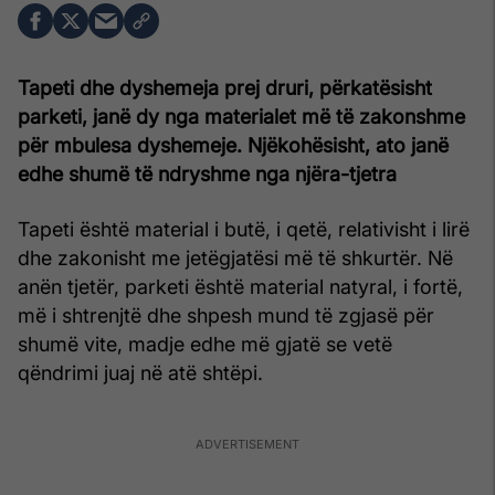
Tapeti dhe dyshemeja prej druri, përkatësisht
parketi, janë dy nga materialet më të zakonshme
për mbulesa dyshemeje. Njëkohësisht, ato janë
edhe shumë të ndryshme nga njëra-tjetra
Tapeti është material i butë, i qetë, relativisht i lirë
dhe zakonisht me jetëgjatësi më të shkurtër. Në
anën tjetër, parketi është material natyral, i fortë,
më i shtrenjtë dhe shpesh mund të zgjasë për
shumë vite, madje edhe më gjatë se vetë
qëndrimi juaj në atë shtëpi.