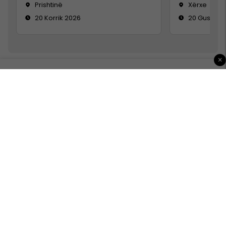
Prishtinë
Xërxe
20 Korrik 2026
20 Gusht 2
×