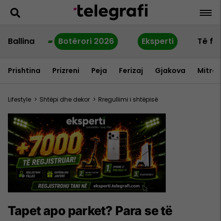
Ballina
Botërori 2026
Eksperti
Të fu
Prishtina
Prizreni
Peja
Ferizaj
Gjakova
Mitrov
Lifestyle
>
Shtëpi dhe dekor
>
Rregullimi i shtëpisë
Tapet apo parket? Para se të