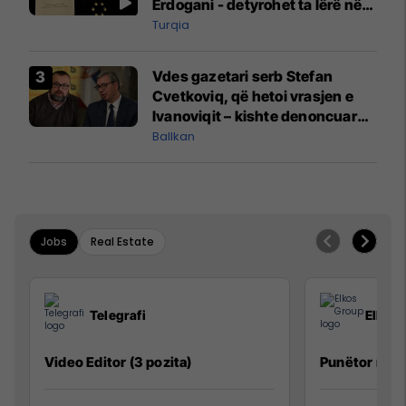
Erdogani - detyrohet ta lërë në
një bazë ushtarake
Turqia
Vdes gazetari serb Stefan
Cvetkoviq, që hetoi vrasjen e
Ivanoviqit – kishte denoncuar
kërcënime ndaj vëllezërve
Ballkan
Vuçiq
Jobs
Real Estate
Telegrafi
Elkos
Video Editor (3 pozita)
Punëtor në 