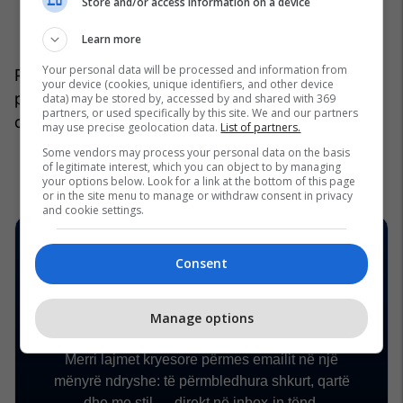
Store and/or access information on a device
Learn more
Your personal data will be processed and information from
Pikërisht për këtë arsye, kur bëhet fjalë për
your device (cookies, unique identifiers, and other device
pastrim dhe mirëmbajtje, parketi ka përparësi të
data) may be stored by, accessed by and shared with 369
partners, or used specifically by this site. We and our partners
qartë ndaj tapetit.
/Telegrafi/
may use precise geolocation data.
List of partners.
Some vendors may process your personal data on the basis
of legitimate interest, which you can object to by managing
your options below. Look for a link at the bottom of this page
or in the site menu to manage or withdraw consent in privacy
and cookie settings.
Consent
Manage options