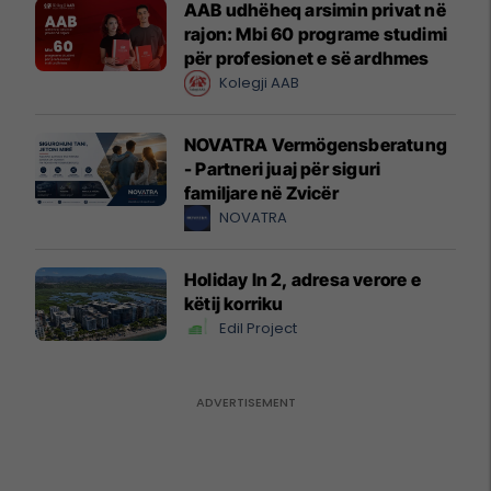
AAB udhëheq arsimin privat në
rajon: Mbi 60 programe studimi
për profesionet e së ardhmes
Kolegji AAB
NOVATRA Vermögensberatung
- Partneri juaj për siguri
familjare në Zvicër
NOVATRA
Holiday In 2, adresa verore e
këtij korriku
Edil Project