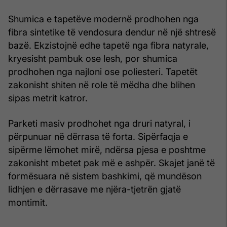
Shumica e tapetëve modernë prodhohen nga
fibra sintetike të vendosura dendur në një shtresë
bazë. Ekzistojnë edhe tapetë nga fibra natyrale,
kryesisht pambuk ose lesh, por shumica
prodhohen nga najloni ose poliesteri. Tapetët
zakonisht shiten në role të mëdha dhe blihen
sipas metrit katror.
Parketi masiv prodhohet nga druri natyral, i
përpunuar në dërrasa të forta. Sipërfaqja e
sipërme lëmohet mirë, ndërsa pjesa e poshtme
zakonisht mbetet pak më e ashpër. Skajet janë të
formësuara në sistem bashkimi, që mundëson
lidhjen e dërrasave me njëra-tjetrën gjatë
montimit.