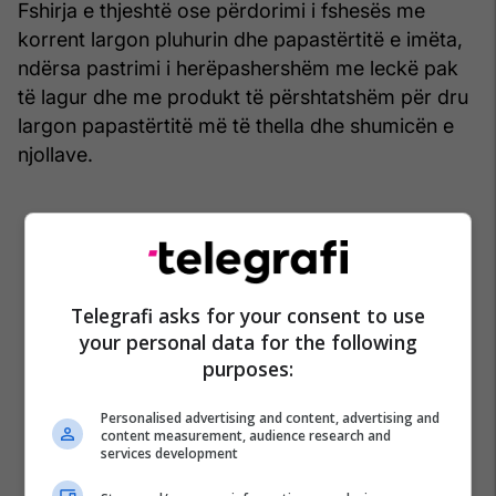
Fshirja e thjeshtë ose përdorimi i fshesës me
korrent largon pluhurin dhe papastërtitë e imëta,
ndërsa pastrimi i herëpashershëm me leckë pak
të lagur dhe me produkt të përshtatshëm për dru
largon papastërtitë më të thella dhe shumicën e
njollave.
Telegrafi asks for your consent to use
your personal data for the following
purposes:
Personalised advertising and content, advertising and
content measurement, audience research and
services development