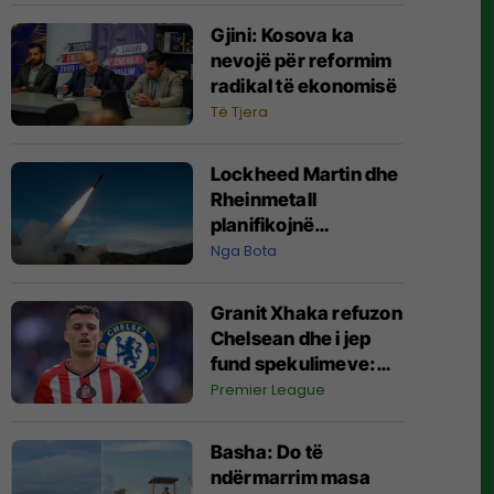
Gjini: Kosova ka
nevojë për reformim
radikal të ekonomisë
Të Tjera
Lockheed Martin dhe
Rheinmetall
planifikojnë
prodhimin e parë të
Nga Bota
raketave ATACMS në
Evropë
Granit Xhaka refuzon
Chelsean dhe i jep
fund spekulimeve:
Dua të bëj histori me
Premier League
Sunderlandin
Basha: Do të
ndërmarrim masa