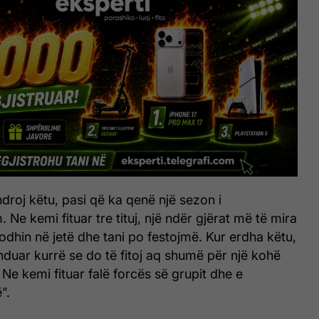
droj këtu, pasi që ka qenë një sezon i
Ne kemi fituar tre tituj, një ndër gjërat më të mira
dhin në jetë dhe tani po festojmë. Kur erdha këtu,
uar kurrë se do të fitoj aq shumë për një kohë
 Ne kemi fituar falë forcës së grupit dhe e
”.