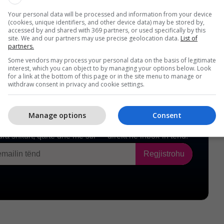
Your personal data will be processed and information from your device
(cookies, unique identifiers, and other device data) may be stored by,
accessed by and shared with 369 partners, or used specifically by this
site. We and our partners may use precise geolocation data.
List of
partners.
Some vendors may process your personal data on the basis of legitimate
interest, which you can object to by managing your options below. Look
for a link at the bottom of this page or in the site menu to manage or
withdraw consent in privacy and cookie settings.
Manage options
Consent