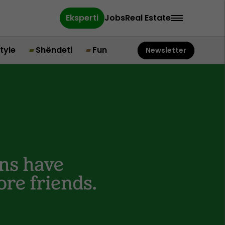
Eksperti
Jobs
Real Estate
style
Shëndeti
Fun
Newsletter