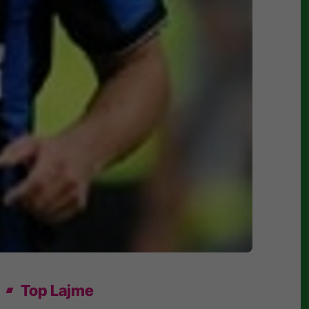
Top Lajme