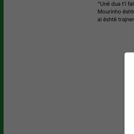
“Unë dua t’i fa
Mourinho është
ai është trajne