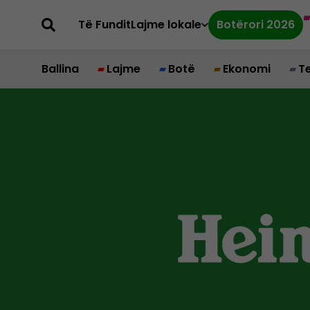
Të Fundit
Lajme lokale
Botërori 2026
Ballina
Lajme
Botë
Ekonomi
T