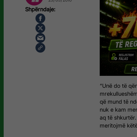
23/05/2010
“Unë do të qën
mrekullueshëm. 
që mund të ndo
nuk e kam mend
aq të shkurtër.
meritojmë këtë