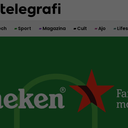
ech
Sport
Magazina
Cult
Ajo
Life