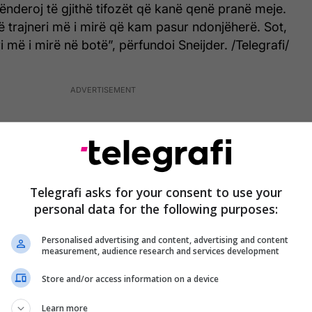
lënderoj të gjithë tifozët që kanë qenë pranë meje.
 trajneri më i mirë që kam pasur ndonjëherë. Sot,
ri më i mirë në botë”, përfundoi Sneijder. /Telegrafi/
Telegrafi asks for your consent to use your
personal data for the following purposes:
Personalised advertising and content, advertising and content
measurement, audience research and services development
Store and/or access information on a device
Learn more