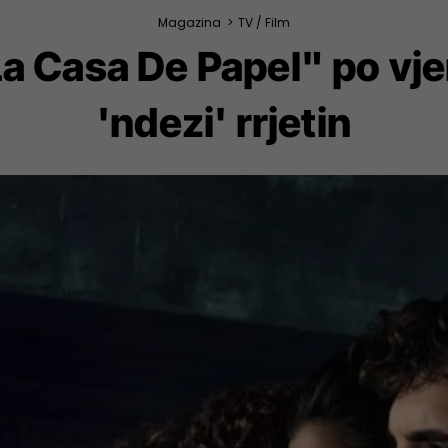
Magazina
>
TV / Film
"La Casa De Papel" po vj
'ndezi' rrjetin