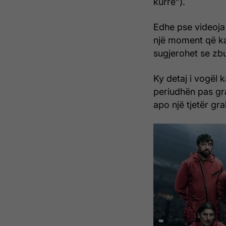
kurrë”).
Edhe pse videoja 
një moment që ka 
sugjerohet se zbu
Ky detaj i vogël 
periudhën pas gra
apo një tjetër gr