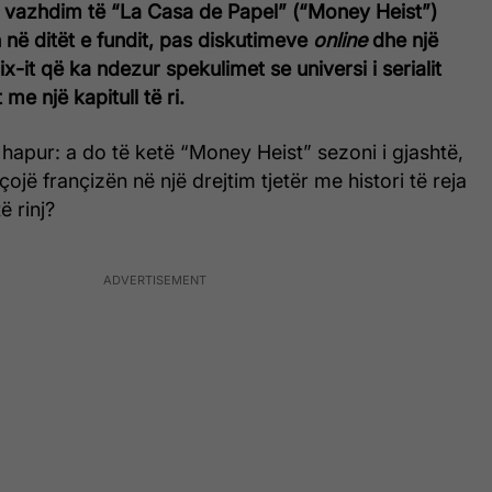
ë vazhdim të “La Casa de Papel” (“Money Heist”)
h në ditët e fundit, pas diskutimeve
online
dhe një
lix-it që ka ndezur spekulimet se universi i serialit
me një kapitull të ri.
hapur: a do të ketë “Money Heist” sezoni i gjashtë,
çojë françizën në një drejtim tjetër me histori të reja
 rinj?