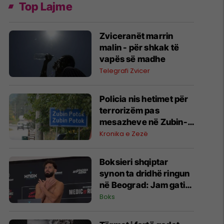
Top Lajme
Zviceranët marrin
malin - për shkak të
vapës së madhe
Telegrafi Zvicer
Policia nis hetimet për
terrorizëm pas
mesazheve në Zubin-
Potok
Kronika e Zezë
Boksieri shqiptar
synon ta dridhë ringun
në Beograd: Jam gati,
Zoti e bekoftë
Boks
Shqipërinë