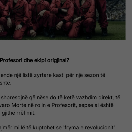
Profesori dhe ekipi origjinal?
ende një listë zyrtare kasti për një sezon të
shtë.
, shpresojnë që nëse do të ketë vazhdim direkt, të
varo Morte në rolin e Profesorit, sepse ai është
gjithë rrëfimit.
ajmërimi lë të kuptohet se 'fryma e revolucionit'