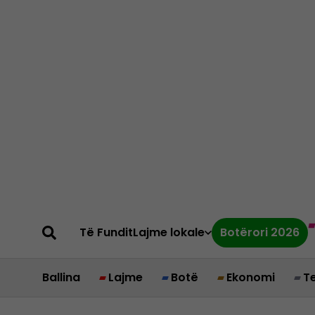
Të Fundit
Lajme lokale
Botërori 2026
Ballina
Lajme
Botë
Ekonomi
T