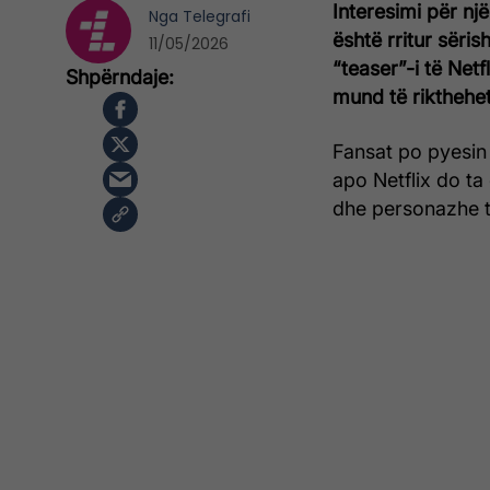
Interesimi për nj
Nga
Telegrafi
është rritur sëris
11/05/2026
“teaser”-i të Netf
mund të rikthehet 
Fansat po pyesin 
apo Netflix do ta 
dhe personazhe të