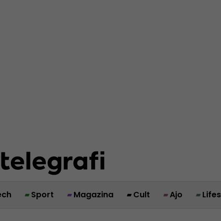
ech
Sport
Magazina
Cult
Ajo
Life