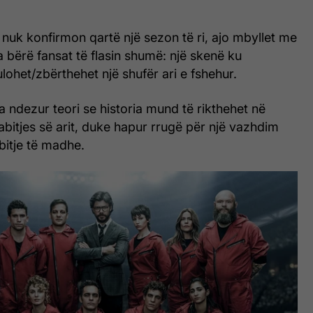
nuk konfirmon qartë një sezon të ri, ajo mbyllet me
bërë fansat të flasin shumë: një skenë ku
lohet/zbërthehet një shufër ari e fshehur.
ka ndezur teori se historia mund të rikthehet në
bitjes së arit, duke hapur rrugë për një vazhdim
abitje të madhe.