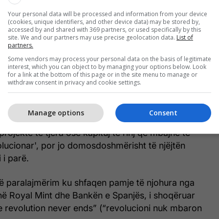
Your personal data will be processed and information from your device
(cookies, unique identifiers, and other device data) may be stored by,
accessed by and shared with 369 partners, or used specifically by this
site. We and our partners may use precise geolocation data.
List of
ezonin e gjashtë?
partners.
Some vendors may process your personal data on the basis of legitimate
interest, which you can object to by managing your options below. Look
ë qartë se po zgjeron universin “Money Heist”, por
for a link at the bottom of this page or in the site menu to manage or
ë sezoni të gjashtë të drejtpërdrejtë që vazhdon
withdraw consent in privacy and cookie settings.
 ashtu siç përfundoi në vitin 2021.
Manage options
Consent
 një 'fazë të re' të françizës, duke lënë të kuptohet
rojekte të tjera ose kapituj të rinj që mbajnë të
evolucionar', por jo domosdoshmërisht të njëjtën
i i parë.
një paralajmërim ku shfaqen pamje të njohura nga
 në Royal Mint dhe Bankën e Spanjës, i shoqëruar
 revolution never ends” (“revolucioni nuk mbaron