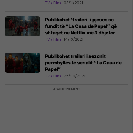
TV / Film
03/11/2021
Publikohet ‘traileri’ i pjesës së
fundit të “La Casa de Papel” që
shfaqet në Netflix më 3 dhjetor
TV / Film
14/10/2021
Publikohet traileri i sezonit
përmbyllës të serialit “La Casa de
Papel”
TV / Film
26/09/2021