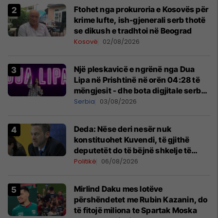
Ftohet nga prokuroria e Kosovës për
krime lufte, ish-gjenerali serb thotë
se dikush e tradhtoi në Beograd
Kosovë
02/08/2026
Një pleskavicë e ngrënë nga Dua
Lipa në Prishtinë në orën 04:28 të
mëngjesit - dhe bota digjitale serbe
shpall gjendjen e luftës
Serbia
03/08/2026
Deda: Nëse deri nesër nuk
konstituohet Kuvendi, të gjithë
deputetët do të bëjnë shkelje të
rëndë kushtetuese
Politikë
06/08/2026
Mirlind Daku mes lotëve
përshëndetet me Rubin Kazanin, do
të fitojë miliona te Spartak Moska