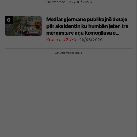
Ligat tjera
02/08/2026
Mediat gjermane publikojnë detaje
për aksidentin ku humbën jetën tre
mërgimtarë nga Komogllava e
Ferizajt
Kronika e Zezë
06/08/2026