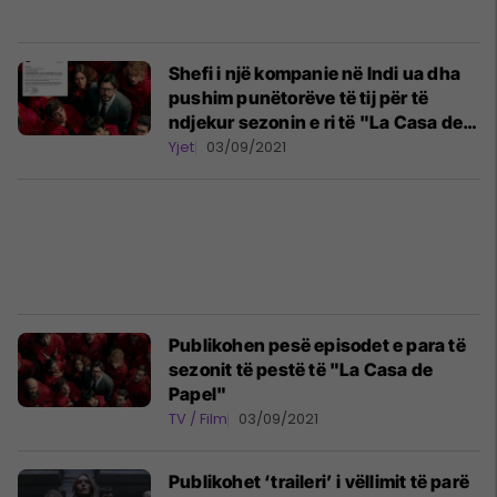
Shefi i një kompanie në Indi ua dha
pushim punëtorëve të tij për të
ndjekur sezonin e ri të "La Casa de
Papel"
Yjet
03/09/2021
Publikohen pesë episodet e para të
sezonit të pestë të "La Casa de
Papel"
TV / Film
03/09/2021
Publikohet ‘traileri’ i vëllimit të parë