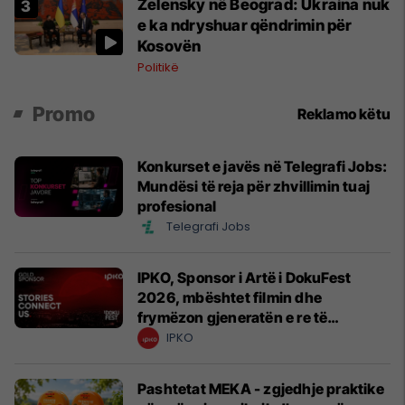
Zelensky në Beograd: Ukraina nuk
e ka ndryshuar qëndrimin për
Kosovën
Politikë
Promo
Reklamo këtu
Konkurset e javës në Telegrafi Jobs:
Mundësi të reja për zhvillimin tuaj
profesional
Telegrafi Jobs
IPKO, Sponsor i Artë i DokuFest
2026, mbështet filmin dhe
frymëzon gjeneratën e re të
krijuesve
IPKO
Pashtetat MEKA - zgjedhje praktike