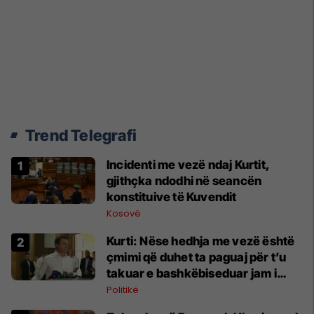
Trend Telegrafi
Incidenti me vezë ndaj Kurtit,
gjithçka ndodhi në seancën
konstituive të Kuvendit
Kosovë
Kurti: Nëse hedhja me vezë është
çmimi që duhet ta paguaj për t’u
takuar e bashkëbiseduar jam i
lumtur ta bëj këtë
Politikë