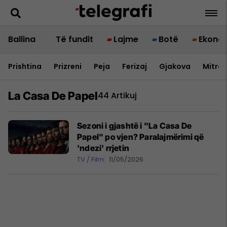
Ballina
Të fundit
Lajme
Botë
Ekono
Prishtina
Prizreni
Peja
Ferizaj
Gjakova
Mitrov
La Casa De Papel
44 Artikuj
Sezoni i gjashtë i "La Casa De
Papel" po vjen? Paralajmërimi që
'ndezi' rrjetin
TV / Film
11/05/2026