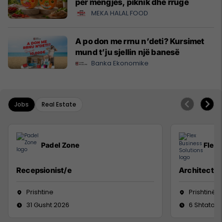
për mëngjes, piknik dhe rrugë
MEKA HALAL FOOD
A po don me rrnu n’deti? Kursimet
mund t’ju sjellin një banesë
Banka Ekonomike
Jobs
Real Estate
Padel Zone
Flex 
Recepsionist/e
Architect
Prishtine
Prishtinë
31 Gusht 2026
6 Shtator 