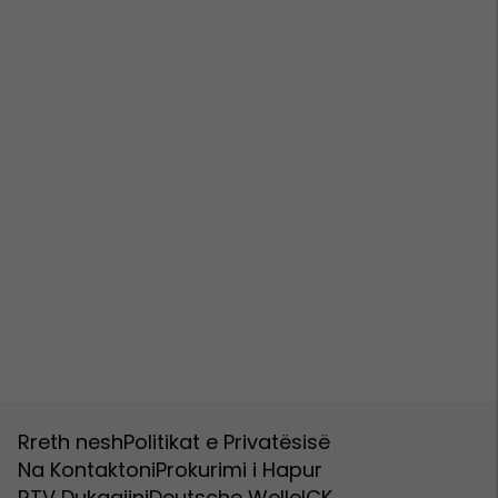
Rreth nesh
Politikat e Privatësisë
Na Kontaktoni
Prokurimi i Hapur
RTV Dukagjini
Deutsche Welle
ICK