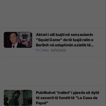
Aktori i cili luajti në senzacionin
"Squid Game" do të luajë rolin e
Berlinit në adaptimin aziatik të
serialit "La Casa de Papel"
TV / Film
01/12/2021
Publikohet 'traileri' i pjesës së dytë
të sezonit të fundit të "La Casa de
Papel"