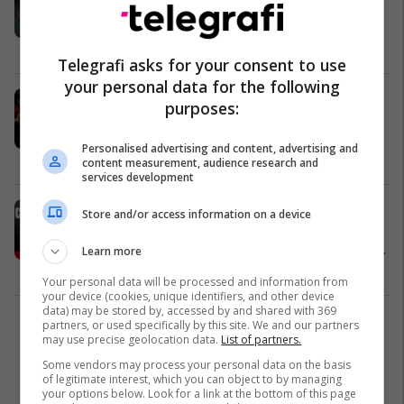
thuhet se do të publikohet në gusht
të këtij viti
TV / Film
08/02/2021
Telegrafi asks for your consent to use
your personal data for the following
Netflix do të sjellë "La Casa de
purposes:
Papel" edhe në version korean pas
suksesit të serialit
Personalised advertising and content, advertising and
TV / Film
02/12/2020
content measurement, audience research and
services development
Sot është një nga aktoret më të
Store and/or access information on a device
famshme nga "La Casa de Papel" -
ndryshimi që 'Tokyo' ka pësuar ndër
Learn more
vite është drastik
Yjet
15/08/2020
Your personal data will be processed and information from
your device (cookies, unique identifiers, and other device
data) may be stored by, accessed by and shared with 369
partners, or used specifically by this site. We and our partners
1
may use precise geolocation data.
List of partners.
Some vendors may process your personal data on the basis
of legitimate interest, which you can object to by managing
your options below. Look for a link at the bottom of this page