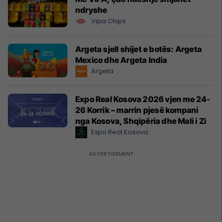
ndryshe
Vipa Chips
Argeta sjell shijet e botës: Argeta
Mexico dhe Argeta India
Argeta
Expo Real Kosova 2026 vjen me 24-
26 Korrik – marrin pjesë kompani
nga Kosova, Shqipëria dhe Mali i Zi
Expo Real Kosova