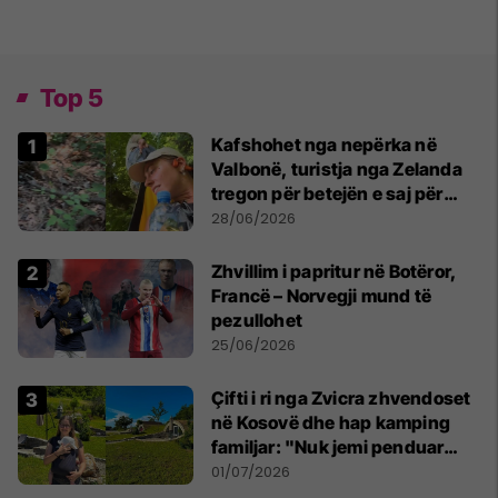
Top 5
Kafshohet nga nepërka në
Valbonë, turistja nga Zelanda
tregon për betejën e saj për
mbijetesë
28/06/2026
Zhvillim i papritur në Botëror,
Francë – Norvegji mund të
pezullohet
25/06/2026
Çifti i ri nga Zvicra zhvendoset
në Kosovë dhe hap kamping
familjar: "Nuk jemi penduar
asnjë ditë"
01/07/2026