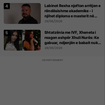
Labinot Rexha njofton arritjen e
rëndësishme akademike - i
njihet diploma e masterit në
Psikologji në Zvicër
29/06/2026
Shtatzënia me IVF, Xheneta i
reagon ashpër Xhuli Nurës: Ke
gabuar, ndjenjën e babait nuk
mund t'ia plotësosh kurrë
28/06/2026