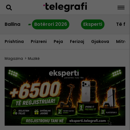
Ballina
Botërori 2026
Eksperti
Të fu
Prishtina
Prizreni
Peja
Ferizaj
Gjakova
Mitrov
Magazina
>
Muzikë