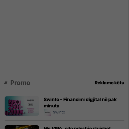
Promo
Reklamo këtu
Swinto – Financimi digjital në pak
minuta
Swinto
Me VIPA, çdo ndeshje shijohet