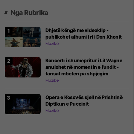
Nga Rubrika
Dhjetë këngë me videoklip -
publikohet albumi i ri i Don Xhonit
Muzikë
Koncerti i shumëpritur i Lil Wayne
anulohet në momentin e fundit -
fansat mbeten pa shpjegim
Muzikë
Opera e Kosovës sjell në Prishtinë
Diptikun e Puccinit
Muzikë