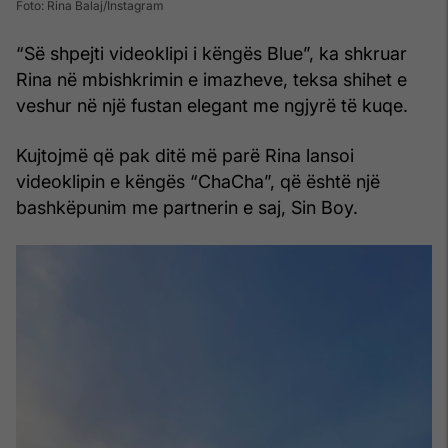
Foto: Rina Balaj/Instagram
“Së shpejti videoklipi i këngës Blue”, ka shkruar
Rina në mbishkrimin e imazheve, teksa shihet e
veshur në një fustan elegant me ngjyrë të kuqe.
Kujtojmë që pak ditë më parë Rina lansoi
videoklipin e këngës “ChaCha”, që është një
bashkëpunim me partnerin e saj, Sin Boy.