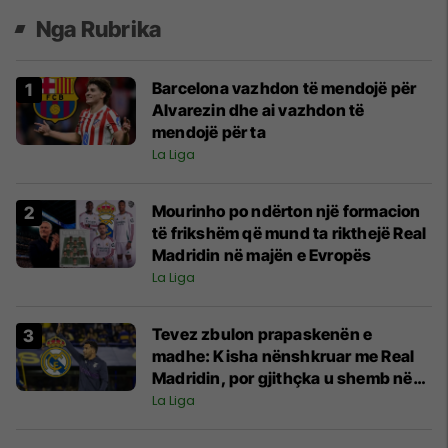
Nga Rubrika
Barcelona vazhdon të mendojë për
Alvarezin dhe ai vazhdon të
mendojë për ta
La Liga
Mourinho po ndërton një formacion
të frikshëm që mund ta rikthejë Real
Madridin në majën e Evropës
La Liga
Tevez zbulon prapaskenën e
madhe: Kisha nënshkruar me Real
Madridin, por gjithçka u shemb në
minutën e fundit
La Liga