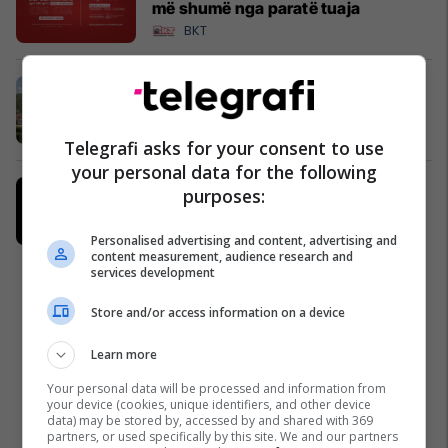
më shumë nga paratë tuaja
BKT
IPKO mirëpret diasporën me oferta
të veçanta për verën 2026
IPKO
Telegrafi asks for your consent to use
your personal data for the following
Techno Service Pro: Mirëmbajtje
purposes:
profesionale e serverëve për
biznese
Personalised advertising and content, advertising and
Techno Service Pro
content measurement, audience research and
services development
Store and/or access information on a device
Learn more
Your personal data will be processed and information from
your device (cookies, unique identifiers, and other device
data) may be stored by, accessed by and shared with 369
partners, or used specifically by this site. We and our partners