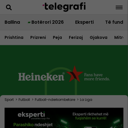
Ballina
Botërori 2026
Eksperti
Të fundit
Prishtina
Prizreni
Peja
Ferizaj
Gjakova
Mitrov
Sport
>
Futboll
>
Futboll-nderkombetare
>
La Liga