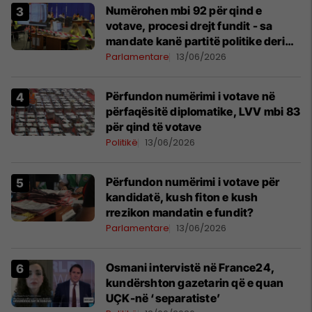
Numërohen mbi 92 për qind e
votave, procesi drejt fundit - sa
mandate kanë partitë politike deri
tani?​
Parlamentare
13/06/2026
Përfundon numërimi i votave në
përfaqësitë diplomatike, LVV mbi 83
për qind të votave
Politikë
13/06/2026
Përfundon numërimi i votave për
kandidatë, kush fiton e kush
rrezikon mandatin e fundit?
Parlamentare
13/06/2026
Osmani intervistë në France24,
kundërshton gazetarin që e quan
UÇK-në ‘separatiste’