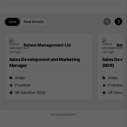
Jobs
Real Estate
Solace Management Ltd
Sola
Sales Development and Marketing
Sales Deve
Manager
(SDR)
Shitje
Shitje
Prishtinë
Prishtinë
28 Qershor 2026
28 Qersho