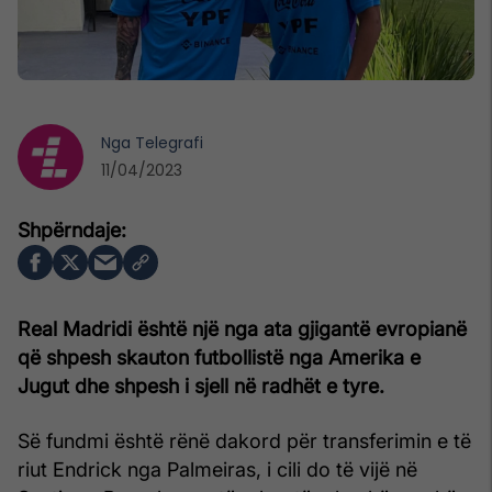
Nga
Telegrafi
11/04/2023
Real Madridi është një nga ata gjigantë evropianë
që shpesh skauton futbollistë nga Amerika e
Jugut dhe shpesh i sjell në radhët e tyre.
Së fundmi është rënë dakord për transferimin e të
riut Endrick nga Palmeiras, i cili do të vijë në