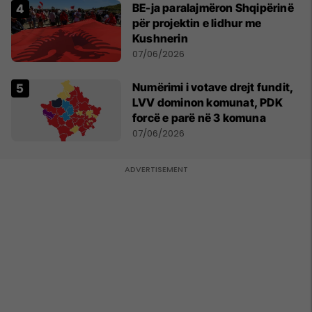
BE-ja paralajmëron Shqipërinë
për projektin e lidhur me
Kushnerin
07/06/2026
Numërimi i votave drejt fundit,
LVV dominon komunat, PDK
forcë e parë në 3 komuna
07/06/2026