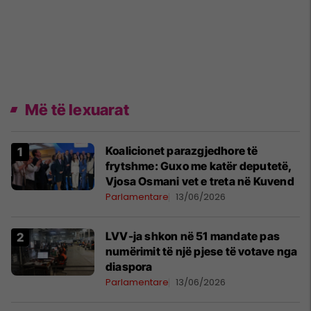
Më të lexuarat
Koalicionet parazgjedhore të
frytshme: Guxo me katër deputetë,
Vjosa Osmani vet e treta në Kuvend
Parlamentare
13/06/2026
LVV-ja shkon në 51 mandate pas
numërimit të një pjese të votave nga
diaspora
Parlamentare
13/06/2026