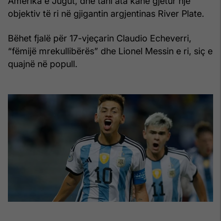
Amerika e Jugut, dhe tani ata kanë gjetur një
objektiv të ri në gjigantin argjentinas River Plate.
Bëhet fjalë për 17-vjeçarin Claudio Echeverri,
“fëmijë mrekullibërës” dhe Lionel Messin e ri, siç e
quajnë në popull.