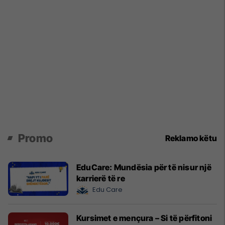
Promo
Reklamo këtu
EduCare: Mundësia për të nisur një
karrierë të re
Edu Care
Kursimet e mençura – Si të përfitoni