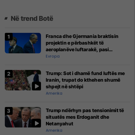
Në trend Botë
Franca dhe Gjermania braktisin
projektin e përbashkët të
aeroplanëve luftarakë, pasi
kompanitë nuk arrijnë marrëveshje
Evropa
Trump: Sot i dhamë fund luftës me
Iranin, trupat do kthehen shumë
shpejt në shtëpi
Amerika
Trump ndërhyn pas tensionimit të
situatës mes Erdoganit dhe
Netanyahut
Amerika