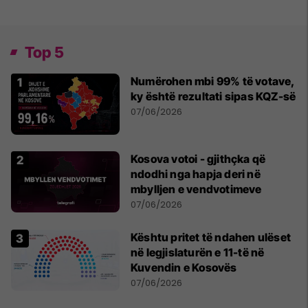
Top 5
Numërohen mbi 99% të votave,
ky është rezultati sipas KQZ-së
07/06/2026
Kosova votoi - gjithçka që
ndodhi nga hapja deri në
mbylljen e vendvotimeve
07/06/2026
Kështu pritet të ndahen ulëset
në legjislaturën e 11-të në
Kuvendin e Kosovës
07/06/2026