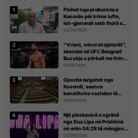
Ftohet nga prokuroria e
Kosovës për krime lufte,
ish-gjenerali serb thotë se
dikush e tradhtoi në
02/08/2026
Beograd
“Vrisni, vrisni shqiptarët”,
skandal në UFC Beograd:
Buzukja u përball me thirrje
anti-shqiptare nga
01/08/2026
tribunat
Opozita largohet nga
Kuvendi, seanca
konstituive vazhdon të
shtunën në orën 11:00
06/08/2026
Një pleskavicë e ngrënë
nga Dua Lipa në Prishtinë
në orën 04:28 të mëngjesit
- dhe bota digjitale serbe
03/08/2026