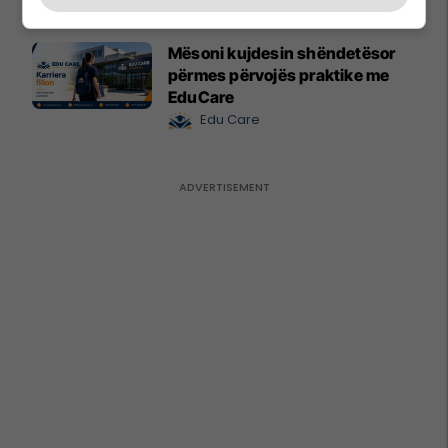
Mësoni kujdesin shëndetësor
përmes përvojës praktike me
EduCare
Edu Care