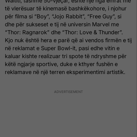
Waititi, tashmë 50-vjeçar, është një nga emrat më
të vlerësuar të kinemasë bashkëkohore, i njohur
për filma si “Boy”, “Jojo Rabbit”, “Free Guy”, si
dhe për sukseset e tij në universin Marvel me
“Thor: Ragnarok” dhe “Thor: Love & Thunder”.
Kjo nuk është hera e parë që ai vendos firmën e tij
në reklamat e Super Bowl-it, pasi edhe vitin e
kaluar kishte realizuar tri spote të ndryshme për
këtë ngjarje sportive, duke e kthyer fushën e
reklamave në një terren eksperimentimi artistik.