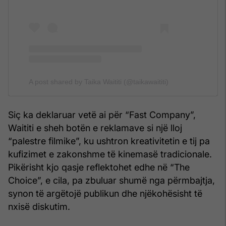
A post shared by Taika Waititi (@taikawaititi)
Siç ka deklaruar vetë ai për “Fast Company”,
Waititi e sheh botën e reklamave si një lloj
“palestre filmike”, ku ushtron kreativitetin e tij pa
kufizimet e zakonshme të kinemasë tradicionale.
Pikërisht kjo qasje reflektohet edhe në “The
Choice”, e cila, pa zbuluar shumë nga përmbajtja,
synon të argëtojë publikun dhe njëkohësisht të
nxisë diskutim.