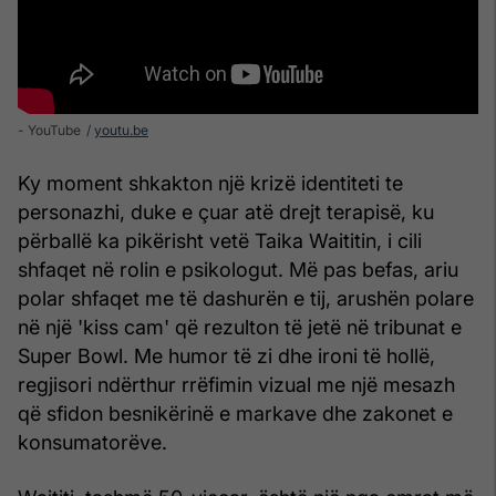
- YouTube
youtu.be
Ky moment shkakton një krizë identiteti te
personazhi, duke e çuar atë drejt terapisë, ku
përballë ka pikërisht vetë Taika Waititin, i cili
shfaqet në rolin e psikologut. Më pas befas, ariu
polar shfaqet me të dashurën e tij, arushën polare
në një 'kiss cam' që rezulton të jetë në tribunat e
Super Bowl. Me humor të zi dhe ironi të hollë,
regjisori ndërthur rrëfimin vizual me një mesazh
që sfidon besnikërinë e markave dhe zakonet e
konsumatorëve.