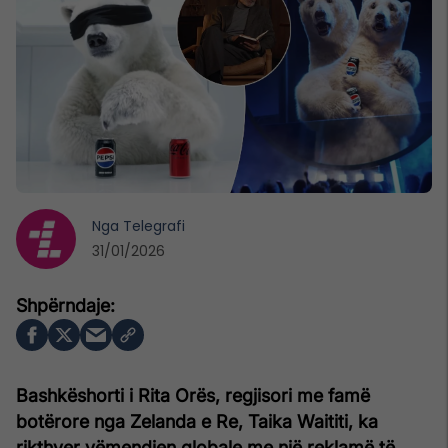
Nga
Telegrafi
31/01/2026
Bashkëshorti i Rita Orës, regjisori me famë
botërore nga Zelanda e Re, Taika Waititi, ka
rikthyer vëmendjen globale me një reklamë të