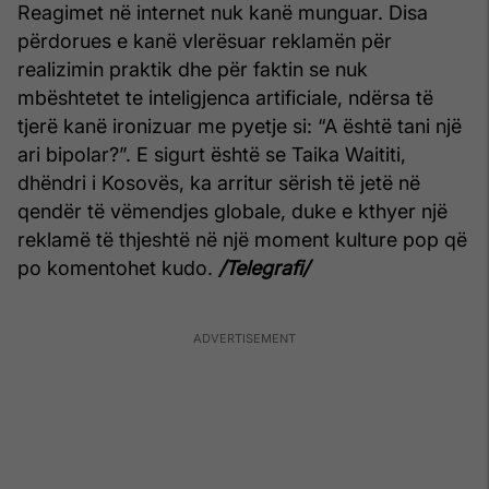
Reagimet në internet nuk kanë munguar. Disa
përdorues e kanë vlerësuar reklamën për
realizimin praktik dhe për faktin se nuk
mbështetet te inteligjenca artificiale, ndërsa të
tjerë kanë ironizuar me pyetje si: “A është tani një
ari bipolar?”. E sigurt është se Taika Waititi,
dhëndri i Kosovës, ka arritur sërish të jetë në
qendër të vëmendjes globale, duke e kthyer një
reklamë të thjeshtë në një moment kulture pop që
po komentohet kudo.
/Telegrafi/