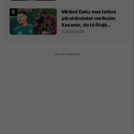
shpall gjendjen e luftës
Mirlind Daku mes lotëve
përshëndetet me Rubin
Kazanin, do të fitojë
miliona te Spartak Moska
02/08/2026