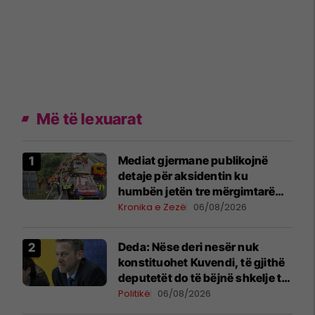
Më të lexuarat
Mediat gjermane publikojnë
detaje për aksidentin ku
humbën jetën tre mërgimtarë
nga Komogllava e Ferizajt
Kronika e Zezë
06/08/2026
Deda: Nëse deri nesër nuk
konstituohet Kuvendi, të gjithë
deputetët do të bëjnë shkelje të
rëndë kushtetuese
Politikë
06/08/2026