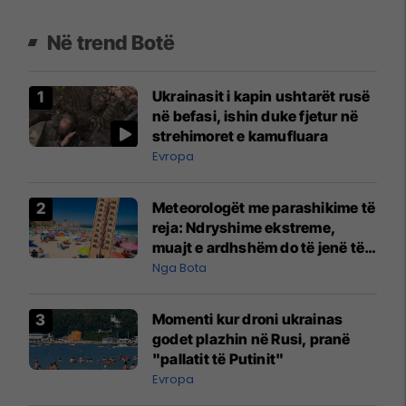
Në trend Botë
Ukrainasit i kapin ushtarët rusë
në befasi, ishin duke fjetur në
strehimoret e kamufluara
Evropa
Meteorologët me parashikime të
reja: Ndryshime ekstreme,
muajt e ardhshëm do të jenë të
pazakontë
Nga Bota
Momenti kur droni ukrainas
godet plazhin në Rusi, pranë
"pallatit të Putinit"
Evropa