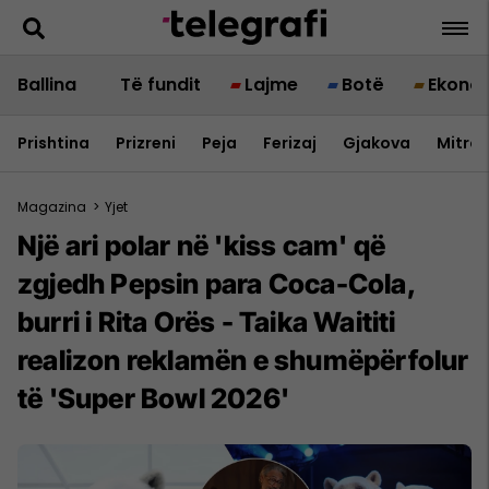
Ballina
Të fundit
Lajme
Botë
Ekono
Prishtina
Prizreni
Peja
Ferizaj
Gjakova
Mitrov
Magazina
>
Yjet
Një ari polar në 'kiss cam' që
zgjedh Pepsin para Coca-Cola,
burri i Rita Orës - Taika Waititi
realizon reklamën e shumëpërfolur
të 'Super Bowl 2026'