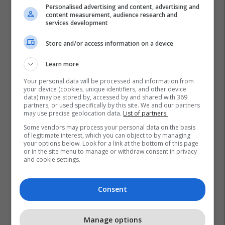
Personalised advertising and content, advertising and
content measurement, audience research and
services development
Promo
Reklamo këtu
Store and/or access information on a device
Learn more
IPKO, Sponsor i Artë i DokuFest
2026, mbështet filmin dhe
Your personal data will be processed and information from
frymëzon gjeneratën e re të
your device (cookies, unique identifiers, and other device
data) may be stored by, accessed by and shared with 369
krijuesve
IPKO
partners, or used specifically by this site. We and our partners
may use precise geolocation data.
List of partners.
Pashtetat MEKA - zgjedhje
Some vendors may process your personal data on the basis
of legitimate interest, which you can object to by managing
praktike për mëngjes, piknik
your options below. Look for a link at the bottom of this page
dhe rrugë
or in the site menu to manage or withdraw consent in privacy
and cookie settings.
MEKA HALAL FOOD
Consent
A po don me rrnu n’deti?
Kursimet mund t’ju sjellin një
banesë
Manage options
Banka Ekonomike