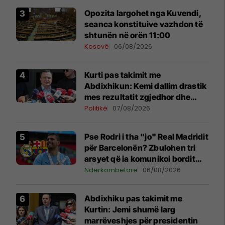
Opozita largohet nga Kuvendi,
seanca konstituive vazhdon të
shtunën në orën 11:00
Kosovë
06/08/2026
Kurti pas takimit me
Abdixhikun: Kemi dallim drastik
mes rezultatit zgjedhor dhe
kërkesave të LDK-së
Politikë
07/08/2026
Pse Rodri i tha "jo" Real Madridit
për Barcelonën? Zbulohen tri
arsyet që ia komunikoi bordit
madrilen
Ndërkombëtare
06/08/2026
Abdixhiku pas takimit me
Kurtin: Jemi shumë larg
marrëveshjes për presidentin