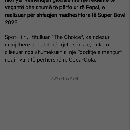
veçantë dhe shumë të përfolur të Pepsi, e
realizuar për shfaqjen madhështore të Super Bowl
2026.
Spot-i i ri, i titulluar “The Choice”, ka ndezur
menjëherë debatet në rrjete sociale, duke u
cilësuar nga shumëkush si një “goditje e mençur”
ndaj rivalit të përhershëm, Coca-Cola.