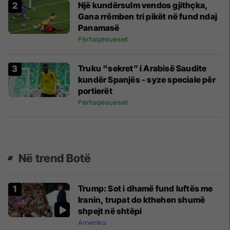
Një kundërsulm vendos gjithçka,
Gana rrëmben tri pikët në fund ndaj
Panamasë
Përfaqësueset
Truku “sekret” i Arabisë Saudite
kundër Spanjës - syze speciale për
portierët
Përfaqësueset
Në trend Botë
Trump: Sot i dhamë fund luftës me
Iranin, trupat do kthehen shumë
shpejt në shtëpi
Amerika