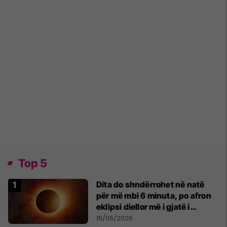
Top 5
Dita do shndërrohet në natë
për më mbi 6 minuta, po afron
eklipsi diellor më i gjatë i
shekullit të 21-të
16/06/2026