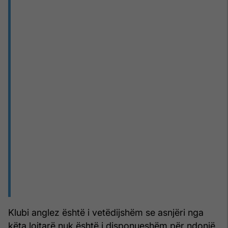
Klubi anglez është i vetëdijshëm se asnjëri nga
këta lojtarë nuk është i disponueshëm për ndonjë