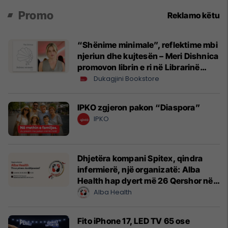
Promo
Reklamo këtu
“Shënime minimale”, reflektime mbi
njeriun dhe kujtesën – Meri Dishnica
promovon librin e ri në Librarinë
Dukagjini
Dukagjini Bookstore
IPKO zgjeron pakon “Diaspora”
IPKO
Dhjetëra kompani Spitex, qindra
infermierë, një organizatë: Alba
Health hap dyert më 26 Qershor në
Cyrih
Alba Health
Fito iPhone 17, LED TV 65 ose