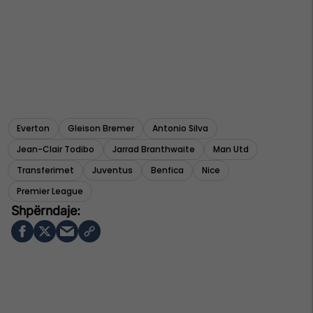
Everton
Gleison Bremer
Antonio Silva
Jean-Clair Todibo
Jarrad Branthwaite
Man Utd
Transferimet
Juventus
Benfica
Nice
Premier League