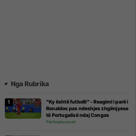
Nga Rubrika
"Ky është futbolli" - Reagimi i parë i
Ronaldos pas ndeshjes zhgënjyese
të Portugalisë ndaj Congos
Përfaqësueset