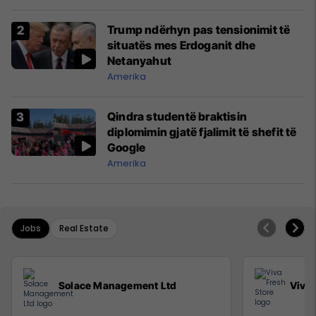
Trump ndërhyn pas tensionimit të
situatës mes Erdoganit dhe
Netanyahut
Amerika
Qindra studentë braktisin
diplomimin gjatë fjalimit të shefit të
Google
Amerika
Jobs
Real Estate
Solace Management Ltd
Viva 