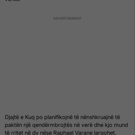
Djajtë e Kuq po planifikojnë të nënshkruajnë të
paktën një qendërmbrojtës në verë dhe kjo mund
të rritet në dy nëse Raphael Varane largohet.