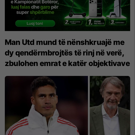
Man Utd mund të nënshkruajë me
dy qendërmbrojtës të rinj në verë,
zbulohen emrat e katër objektivave