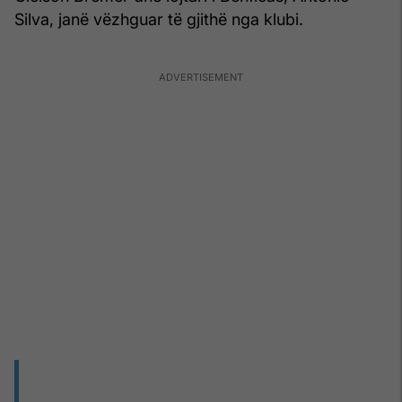
Silva, janë vëzhguar të gjithë nga klubi.