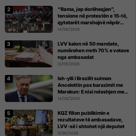
“Rama, jep dorëheqjen”,
tensione në protestën e 15-të,
qytetarët marshojnë nëpër
kryeqytet
14/06/2026
LVV kalon në 50 mandate,
numërohen rreth 70% e votave
nga ambasadat
12/06/2026
Ish-ylli i Brazilit sulmon
Ancelottin pas barazimit me
Marokun: E nisi ndeshjen me
formacionin e gabuar
14/06/2026
KQZ fillon publikimin e
rezultateve të ambasadave,
LVV-së i shtohet një deputet
11/06/2026