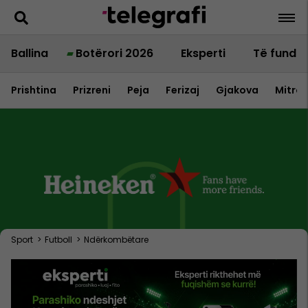
Ballina
Botërori 2026
Eksperti
Të fundit
Prishtina
Prizreni
Peja
Ferizaj
Gjakova
Mitrov
Sport
>
Futboll
>
Ndërkombëtare