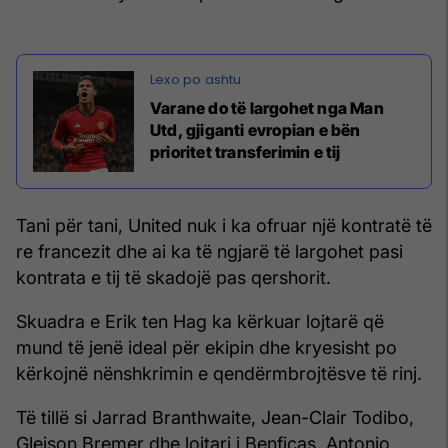
Varane do të largohet nga Man
Utd, gjiganti evropian e bën
prioritet transferimin e tij
Tani për tani, United nuk i ka ofruar një kontratë të
re francezit dhe ai ka të ngjarë të largohet pasi
kontrata e tij të skadojë pas qershorit.
Skuadra e Erik ten Hag ka kërkuar lojtarë që
mund të jenë ideal për ekipin dhe kryesisht po
kërkojnë nënshkrimin e qendërmbrojtësve të rinj.
Të tillë si Jarrad Branthwaite, Jean-Clair Todibo,
Gleison Bremer dhe lojtari i Benficas, Antonio