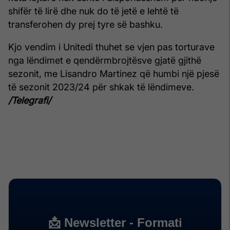
shifër të lirë dhe nuk do të jetë e lehtë të
transferohen dy prej tyre së bashku.
Kjo vendim i Unitedi thuhet se vjen pas torturave
nga lëndimet e qendërmbrojtësve gjatë gjithë
sezonit, me Lisandro Martinez që humbi një pjesë
të sezonit 2023/24 për shkak të lëndimeve.
/Telegrafi/