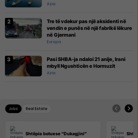
Azia
Tre të vdekur pas një aksidenti në
vendin e punës në një fabrikë lëkure
në Gjermani
Evropa
Pasi SHBA-ja ndaloi 21 anije, Irani
mbyll Ngushticën e Hormuzit
Azia
Jobs
Real Estate
Shtëpia botuese “Dukagjini”
Shtëp