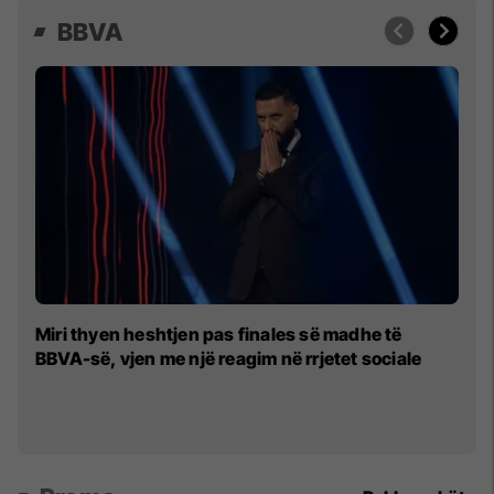
BBVA
Do
Miri thyen heshtjen pas finales së madhe të
p
BBVA-së, vjen me një reagim në rrjetet sociale
p