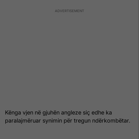
Kënga vjen në gjuhën angleze siç edhe ka
paralajmëruar synimin për tregun ndërkombëtar.