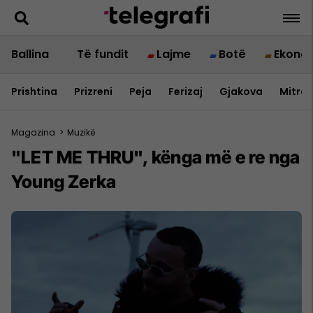
Ballina
Të fundit
Lajme
Botë
Ekono
Prishtina
Prizreni
Peja
Ferizaj
Gjakova
Mitrov
Magazina
>
Muzikë
"LET ME THRU", kënga më e re nga
Young Zerka