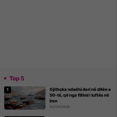
Top 5
Gjithçka ndodhi deri në ditën e
50-të, që nga fillimi i luftës në
Iran
02/04/2026