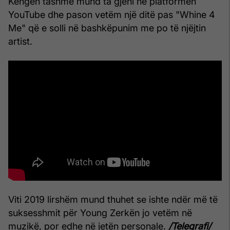
Këngën tashmë mund ta gjeni në platformën
YouTube dhe pason vetëm një ditë pas "Whine 4
Me" që e solli në bashkëpunim me po të njëjtin
artist.
Viti 2019 lirshëm mund thuhet se ishte ndër më të
suksesshmit për Young Zerkën jo vetëm në
muzikë, por edhe në jetën personale.
/Telegrafi/