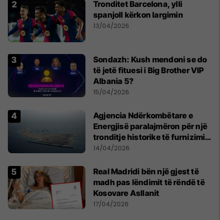
Tronditet Barcelona, ylli
spanjoll kërkon largimin
13/04/2026
Sondazh: Kush mendoni se do
të jetë fituesi i Big Brother VIP
Albania 5?
15/04/2026
Agjencia Ndërkombëtare e
Energjisë paralajmëron për një
tronditje historike të furnizimit
me naftë, ndërsa lufta me
14/04/2026
Iranin mbyt tregjet globale
Real Madridi bën një gjest të
madh pas lëndimit të rëndë të
Kosovare Asllanit
17/04/2026