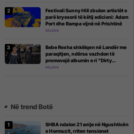
Festivali Sunny Hill zbulon artistët e
parë kryesorë të këtij edicioni: Adam
Port dhe Rampa vijnë në Prishtinë
Muzikë
Bebe Rexha shkëlqen në Londër me
paraqitjen, ndërsa vazhdon të
promovojë albumin e ri "Dirty
Blonde"
Muzikë
Në trend Botë
SHBA ndalon 21 anije në Ngushticën
e Hormuzit, rriten tensionet