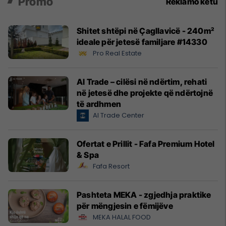
Promo
Reklamo këtu
Shitet shtëpi në Çagllavicë - 240m²
ideale për jetesë familjare #14330
Pro Real Estate
Al Trade – cilësi në ndërtim, rehati
në jetesë dhe projekte që ndërtojnë
të ardhmen
Al Trade Center
Ofertat e Prillit - Fafa Premium Hotel
& Spa
Fafa Resort
Pashteta MEKA - zgjedhja praktike
për mëngjesin e fëmijëve
MEKA HALAL FOOD