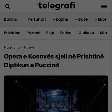
Ballina
Të fundit
Lajme
Botë
Ekono
Prishtina
Prizreni
Peja
Ferizaj
Gjakova
Mitrov
Magazina
>
Muzikë
Opera e Kosovës sjell në Prishtinë
Diptikun e Puccinit