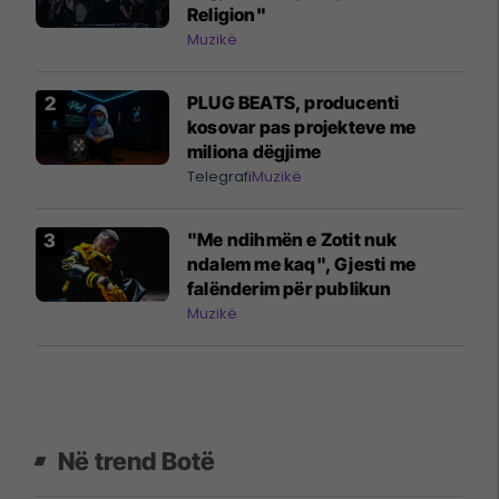
Religion"
Muzikë
PLUG BEATS, producenti
kosovar pas projekteve me
miliona dëgjime
Telegrafi
Muzikë
"Me ndihmën e Zotit nuk
ndalem me kaq", Gjesti me
falënderim për publikun
Muzikë
Në trend Botë