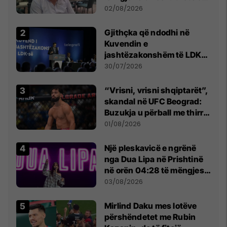
dikush e tradhtoi në
02/08/2026
Beograd
Gjithçka që ndodhi në
Kuvendin e
jashtëzakonshëm të LDK-
së
30/07/2026
“Vrisni, vrisni shqiptarët”,
skandal në UFC Beograd:
Buzukja u përball me thirrje
anti-shqiptare nga
01/08/2026
tribunat
Një pleskavicë e ngrënë
nga Dua Lipa në Prishtinë
në orën 04:28 të mëngjesit
- dhe bota digjitale serbe
03/08/2026
shpall gjendjen e luftës
Mirlind Daku mes lotëve
përshëndetet me Rubin