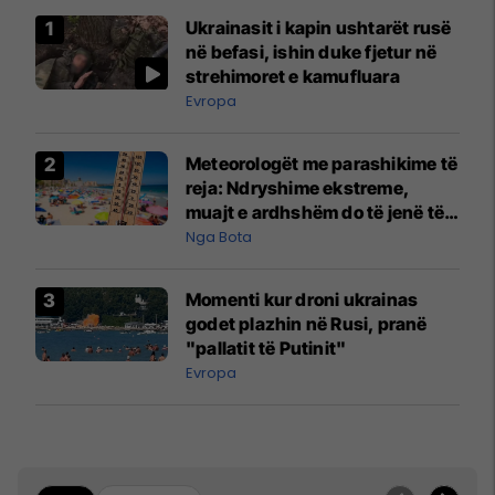
Ukrainasit i kapin ushtarët rusë
në befasi, ishin duke fjetur në
strehimoret e kamufluara
Evropa
Meteorologët me parashikime të
reja: Ndryshime ekstreme,
muajt e ardhshëm do të jenë të
pazakontë
Nga Bota
Momenti kur droni ukrainas
godet plazhin në Rusi, pranë
"pallatit të Putinit"
Evropa