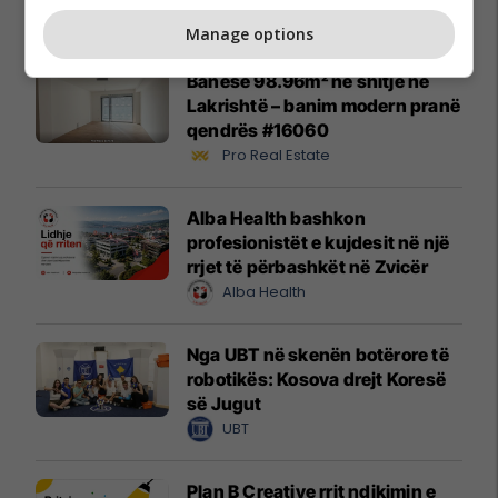
Promo
Reklamo këtu
Manage options
Banesë 98.96m² në shitje në
Lakrishtë – banim modern pranë
qendrës #16060
Pro Real Estate
Alba Health bashkon
profesionistët e kujdesit në një
rrjet të përbashkët në Zvicër
Alba Health
Nga UBT në skenën botërore të
robotikës: Kosova drejt Koresë
së Jugut
UBT
Plan B Creative rrit ndikimin e