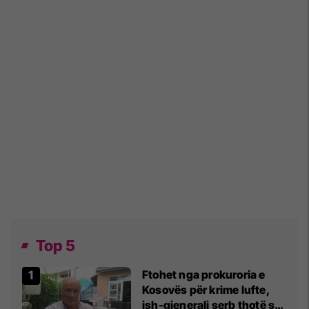
Top 5
Ftohet nga prokuroria e
Kosovës për krime lufte,
ish-gjenerali serb thotë se