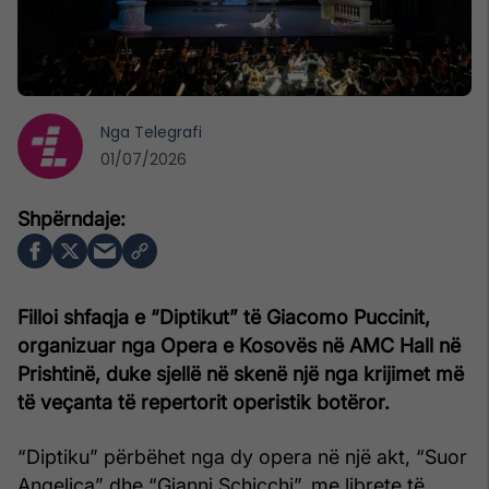
Nga
Telegrafi
01/07/2026
Filloi shfaqja e “Diptikut” të Giacomo Puccinit,
organizuar nga Opera e Kosovës në AMC Hall në
Prishtinë, duke sjellë në skenë një nga krijimet më
të veçanta të repertorit operistik botëror.
“Diptiku” përbëhet nga dy opera në një akt, “Suor
Angelica” dhe “Gianni Schicchi”, me librete të