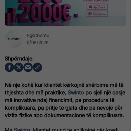
Nga
Swinto
11/06/2026
Në një kohë kur klientët kërkojnë shërbime më të
thjeshta dhe më praktike,
Swinto
po sjell një qasje
më inovative ndaj financimit, pa procedura të
komplikuara, pa pritje të gjata dhe pa nevojë për
vizita fizike apo dokumentacione të komplikuara.
Me
Swinto
, klientët mund të aplikojnë për kredi