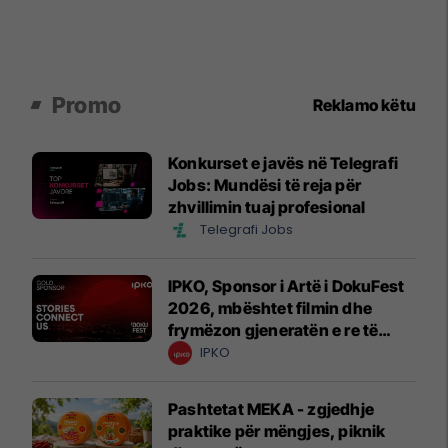
Promo
Reklamo këtu
Konkurset e javës në Telegrafi
Jobs: Mundësi të reja për
zhvillimin tuaj profesional
Telegrafi Jobs
IPKO, Sponsor i Artë i DokuFest
2026, mbështet filmin dhe
frymëzon gjeneratën e re të
krijuesve
IPKO
Pashtetat MEKA - zgjedhje
praktike për mëngjes, piknik