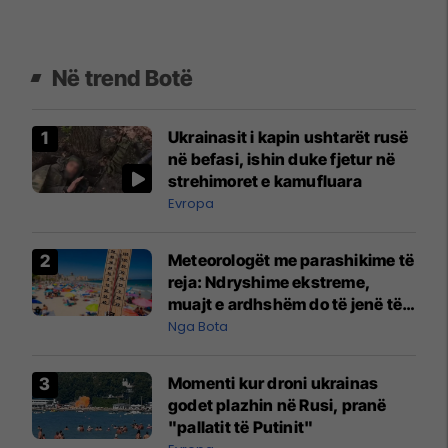
Në trend Botë
Ukrainasit i kapin ushtarët rusë
në befasi, ishin duke fjetur në
strehimoret e kamufluara
Evropa
Meteorologët me parashikime të
reja: Ndryshime ekstreme,
muajt e ardhshëm do të jenë të
pazakontë
Nga Bota
Momenti kur droni ukrainas
godet plazhin në Rusi, pranë
"pallatit të Putinit"