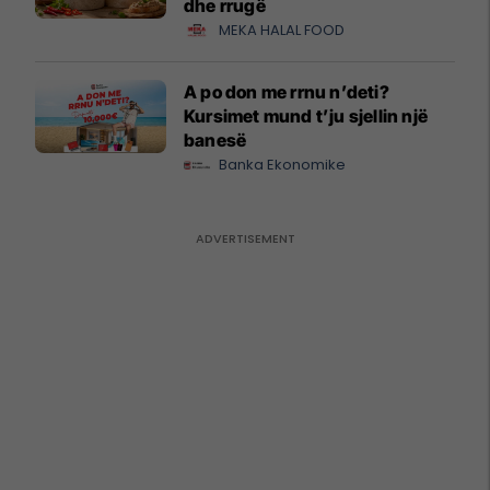
dhe rrugë
MEKA HALAL FOOD
A po don me rrnu n’deti?
Kursimet mund t’ju sjellin një
banesë
Banka Ekonomike