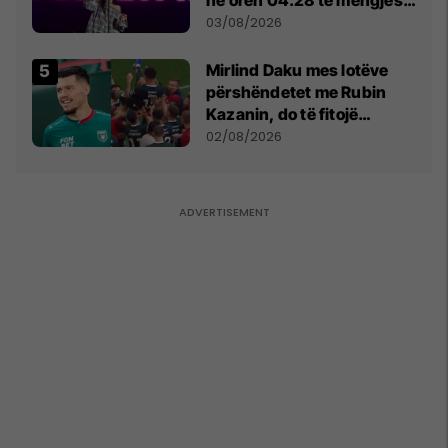
- dhe bota digjitale serbe
03/08/2026
shpall gjendjen e luftës
Mirlind Daku mes lotëve
përshëndetet me Rubin
Kazanin, do të fitojë
miliona te Spartak Moska
02/08/2026