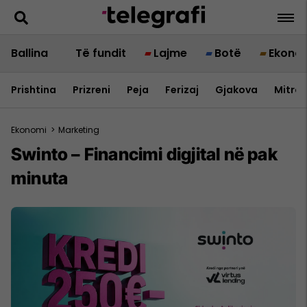
Ballina
Të fundit
Lajme
Botë
Ekono
Prishtina
Prizreni
Peja
Ferizaj
Gjakova
Mitrov
Ekonomi
>
Marketing
Swinto – Financimi digjital në pak
minuta