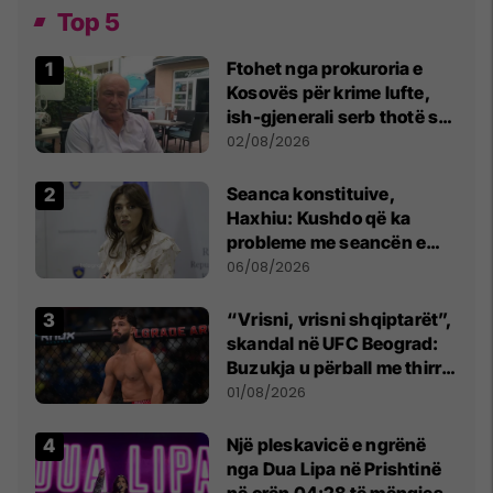
Top 5
Ftohet nga prokuroria e
Kosovës për krime lufte,
ish-gjenerali serb thotë se
dikush e tradhtoi në
02/08/2026
Beograd
Seanca konstituive,
Haxhiu: Kushdo që ka
probleme me seancën e
sotme e ftoj t’i drejtohet
06/08/2026
Kushtetueses
“Vrisni, vrisni shqiptarët”,
skandal në UFC Beograd:
Buzukja u përball me thirrje
anti-shqiptare nga
01/08/2026
tribunat
Një pleskavicë e ngrënë
nga Dua Lipa në Prishtinë
në orën 04:28 të mëngjesit