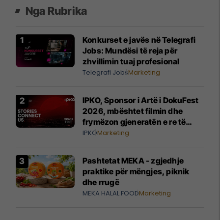
Nga Rubrika
Konkurset e javës në Telegrafi
Jobs: Mundësi të reja për
zhvillimin tuaj profesional
Telegrafi Jobs
Marketing
IPKO, Sponsor i Artë i DokuFest
2026, mbështet filmin dhe
frymëzon gjeneratën e re të
krijuesve
IPKO
Marketing
Pashtetat MEKA - zgjedhje
praktike për mëngjes, piknik
dhe rrugë
MEKA HALAL FOOD
Marketing