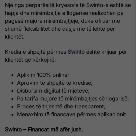
Një nga përparësitë kryesore të Swinto-s është se
hapja dhe mirëmbajtja e llogarisë realizohen pa
pagesë mujore mirëmbajtjeje, duke ofruar më
shumë fleksibilitet dhe qasje më të lehtë për
klientët.
Kredia e shpejtë përmes
Swinto
është krijuar për
klientët që kërkojnë:
Aplikim 100% online;
Aprovim të shpejtë të kredisë;
Disbursim digjital të mjeteve;
Pa tarifa mujore të mirëmbajtjes së llogarisë;
Proces të thjeshtë dhe transparent;
Menaxhim të financave përmes aplikacionit.
Swinto – Financat më afër jush.