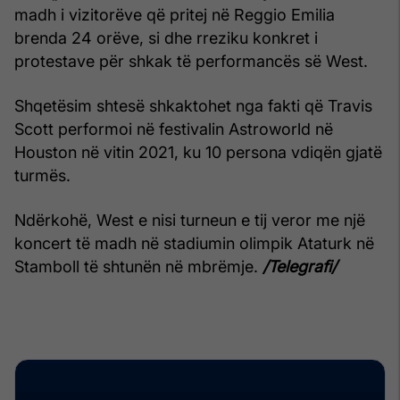
madh i vizitorëve që pritej në Reggio Emilia
brenda 24 orëve, si dhe rreziku konkret i
protestave për shkak të performancës së West.
Shqetësim shtesë shkaktohet nga fakti që Travis
Scott performoi në festivalin Astroworld në
Houston në vitin 2021, ku 10 persona vdiqën gjatë
turmës.
Ndërkohë, West e nisi turneun e tij veror me një
koncert të madh në stadiumin olimpik Ataturk në
Stamboll të shtunën në mbrëmje.
/Telegrafi/