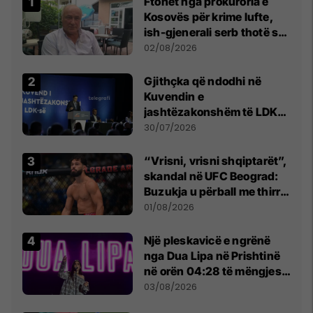
Ftohet nga prokuroria e
Kosovës për krime lufte,
ish-gjenerali serb thotë se
dikush e tradhtoi në
02/08/2026
Beograd
Gjithçka që ndodhi në
Kuvendin e
jashtëzakonshëm të LDK-
së
30/07/2026
“Vrisni, vrisni shqiptarët”,
skandal në UFC Beograd:
Buzukja u përball me thirrje
anti-shqiptare nga
01/08/2026
tribunat
Një pleskavicë e ngrënë
nga Dua Lipa në Prishtinë
në orën 04:28 të mëngjesit
- dhe bota digjitale serbe
03/08/2026
shpall gjendjen e luftës