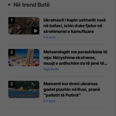
Në trend Botë
Ukrainasit i kapin ushtarët rusë
në befasi, ishin duke fjetur në
strehimoret e kamufluara
Evropa
Meteorologët me parashikime të
reja: Ndryshime ekstreme,
muajt e ardhshëm do të jenë të
pazakontë
Nga Bota
Momenti kur droni ukrainas
godet plazhin në Rusi, pranë
"pallatit të Putinit"
Evropa