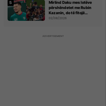
Mirlind Daku mes lotëve
përshëndetet me Rubin
Kazanin, do të fitojë
miliona te Spartak Moska
02/08/2026