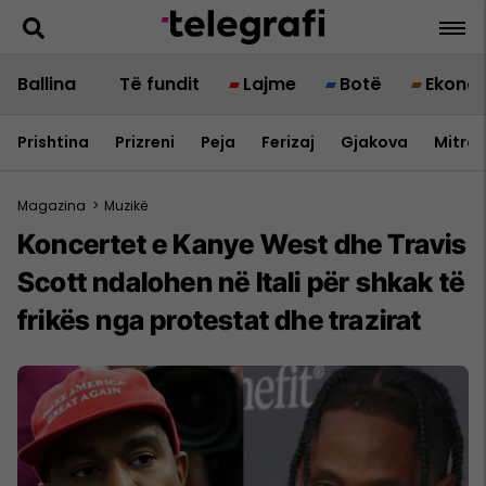
Ballina
Të fundit
Lajme
Botë
Ekono
Prishtina
Prizreni
Peja
Ferizaj
Gjakova
Mitrov
Magazina
>
Muzikë
Koncertet e Kanye West dhe Travis
Scott ndalohen në Itali për shkak të
frikës nga protestat dhe trazirat