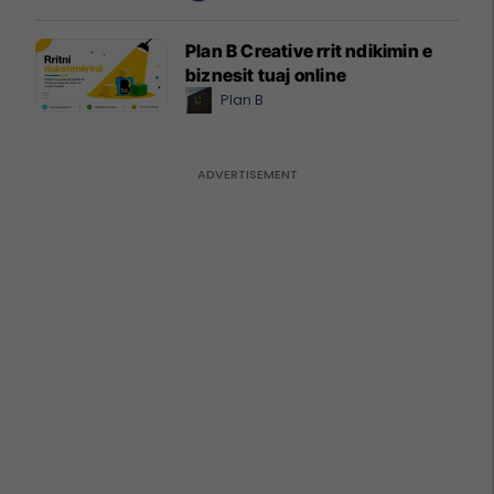
Plan B Creative rrit ndikimin e
biznesit tuaj online
Plan B