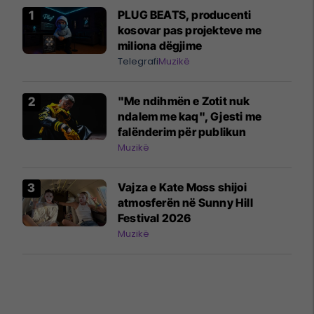
PLUG BEATS, producenti
kosovar pas projekteve me
miliona dëgjime
Telegrafi
Muzikë
"Me ndihmën e Zotit nuk
ndalem me kaq", Gjesti me
falënderim për publikun
Muzikë
Vajza e Kate Moss shijoi
atmosferën në Sunny Hill
Festival 2026
Muzikë