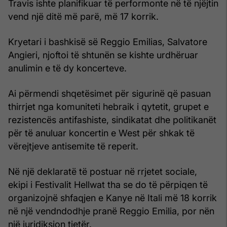
Travis ishte planifikuar të performonte në të njëjtin
vend një ditë më parë, më 17 korrik.
Kryetari i bashkisë së Reggio Emilias, Salvatore
Angieri, njoftoi të shtunën se kishte urdhëruar
anulimin e të dy koncerteve.
Ai përmendi shqetësimet për sigurinë që pasuan
thirrjet nga komuniteti hebraik i qytetit, grupet e
rezistencës antifashiste, sindikatat dhe politikanët
për të anuluar koncertin e West për shkak të
vërejtjeve antisemite të reperit.
Në një deklaratë të postuar në rrjetet sociale,
ekipi i Festivalit Hellwat tha se do të përpiqen të
organizojnë shfaqjen e Kanye në Itali më 18 korrik
në një vendndodhje pranë Reggio Emilia, por nën
një juridiksion tjetër.