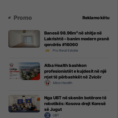
Promo
Reklamo këtu
Banesë 98.96m² në shitje në
Lakrishtë – banim modern pranë
qendrës #16060
Pro Real Estate
Alba Health bashkon
profesionistët e kujdesit në një
rrjet të përbashkët në Zvicër
Alba Health
Nga UBT në skenën botërore të
robotikës: Kosova drejt Koresë
së Jugut
UBT