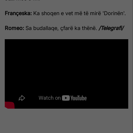
Françeska:
Ka shoqen e vet më të mirë 'Dorinën'.
Romeo:
Sa budallaqe, çfarë ka thënë.
/Telegrafi/