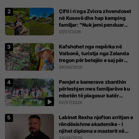
Çifti i ri nga Zvicra zhvendoset
në Kosovë dhe hap kamping
familjar: "Nuk jemi penduar
asnjë ditë"
01/07/2026
Kafshohet nga nepërka në
Valbonë, turistja nga Zelanda
tregon për betejën e saj për
mbijetesë
28/06/2026
Pamjet e kamerave zbardhin
përleshjen mes familjarëve ku
mbetën të plagosur katër
persona
02/07/2026
Labinot Rexha njofton arritjen e
rëndësishme akademike - i
njihet diploma e masterit në
Psikologji në Zvicër
29/06/2026