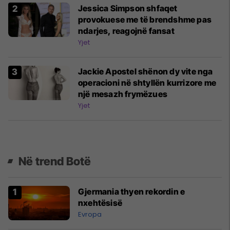
Jessica Simpson shfaqet
provokuese me të brendshme pas
ndarjes, reagojnë fansat
Yjet
Jackie Apostel shënon dy vite nga
operacioni në shtyllën kurrizore me
një mesazh frymëzues
Yjet
Në trend Botë
Gjermania thyen rekordin e
nxehtësisë
Evropa