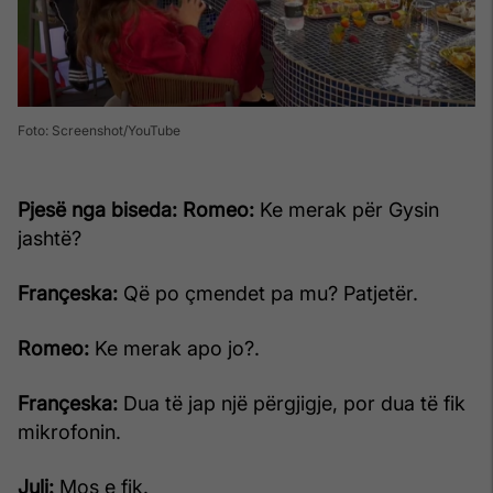
Foto: Screenshot/YouTube
Pjesë nga biseda:
Romeo:
Ke merak për Gysin
jashtë?
Françeska:
Që po çmendet pa mu? Patjetër.
Romeo:
Ke merak apo jo?.
Françeska:
Dua të jap një përgjigje, por dua të fik
mikrofonin.
Juli:
Mos e fik.