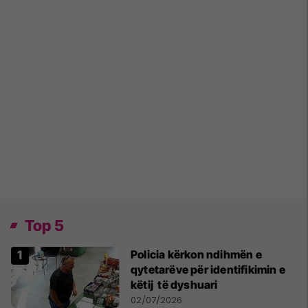
Top 5
Policia kërkon ndihmën e
qytetarëve për identifikimin e
këtij të dyshuari
02/07/2026