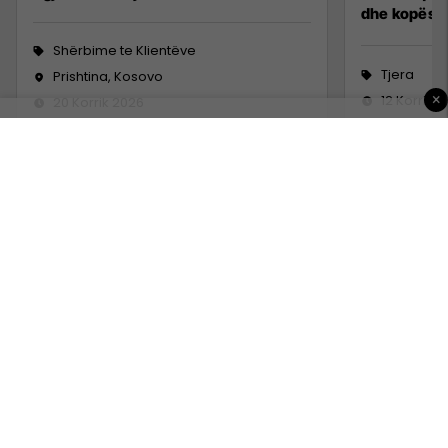
dhe kopësh
Shërbime te Klientëve
Tjera
Prishtina, Kosovo
×
12 Korrik 
20 Korrik 2026