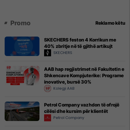
Promo
Reklamo këtu
SKECHERS feston 4 Korrikun me
40% zbritje në të gjithë artikujt
SKECHERS
AAB hap regjistrimet në Fakultetin e
Shkencave Kompjuterike: Programe
inovative, bursë 30%
Kolegji AAB
Petrol Company vazhdon të ofrojë
cilësi dhe kursim për klientët
Petrol Company