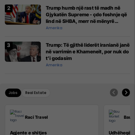
Trump humb një rast të madh në
Gjykatën Supreme - çdo foshnje që
lind në SHBA, merr në mënyrë
automatike shtetësinë amerikane
Amerika
Trump: Të gjithë liderët iranianë janë
në varrimin e Khameneit, por nuk do
t’i godasim
Amerika
Jobs
Real Estate
Raci Travel
Bau 
Agjente e shitjes
Udhëheqës p