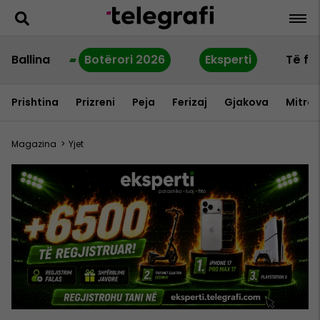
Ballina
Botërori 2026
Eksperti
Të fu
Prishtina
Prizreni
Peja
Ferizaj
Gjakova
Mitrov
Magazina
>
Yjet