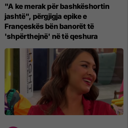
"A ke merak për bashkëshortin
jashtë", përgjigja epike e
Françeskës bën banorët të
'shpërthejnë' në të qeshura