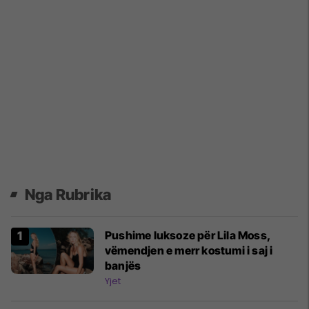
Nga Rubrika
Pushime luksoze për Lila Moss,
vëmendjen e merr kostumi i saj i
banjës
Yjet