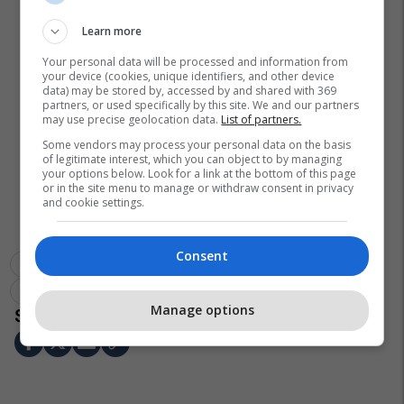
Learn more
Your personal data will be processed and information from
your device (cookies, unique identifiers, and other device
data) may be stored by, accessed by and shared with 369
partners, or used specifically by this site. We and our partners
may use precise geolocation data.
List of partners.
Some vendors may process your personal data on the basis
of legitimate interest, which you can object to by managing
your options below. Look for a link at the bottom of this page
or in the site menu to manage or withdraw consent in privacy
and cookie settings.
Consent
Julian Deda
Franceska Murati
Big Brother Vip Albania
Romeo Veshaj
Manage options