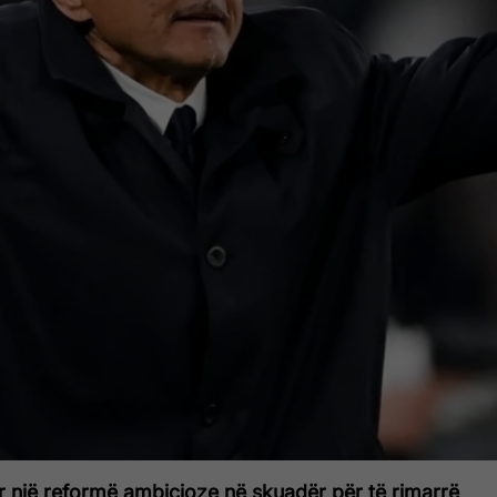
r një reformë ambicioze në skuadër për të rimarrë