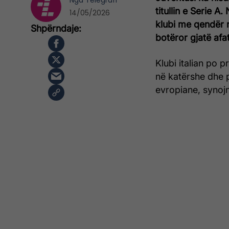
Nga
Telegrafi
titullin e Serie A
14/05/2026
klubi me qendër n
botëror gjatë afat
Klubi italian po 
në katërshe dhe 
evropiane, synoj