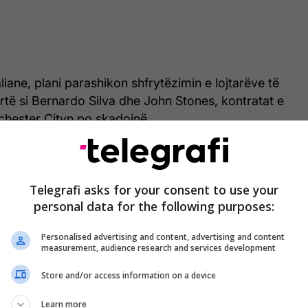
liane, plani parashikon shfrytëzimin e lojtarëve të
ë lartë si Bernardo Silva dhe John Stones, kontratat e
chester Cityn po skadojnë.
Telegrafi asks for your consent to use your
personal data for the following purposes:
Personalised advertising and content, advertising and content
measurement, audience research and services development
Store and/or access information on a device
Learn more