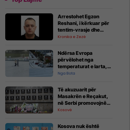
Arrestohet Egzon
Reshani, i kërkuar për
tentim-vrasje dhe
fajde
Kronika e Zezë
Ndërsa Evropa
përvëlohet nga
temperaturat e larta,
Zelanda e Re goditet
Nga Bota
nga i ftohti polar
Të akuzuarit për
Masakrën e Reçakut,
në Serbi promovojnë
mohimin e krimit
Kosovë
Kosova nuk është