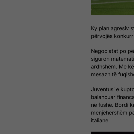
Ky plan agresiv s
përvojës konkurru
Negociatat po pë
siguron matemati
ardhshëm. Me kët
mesazh të fuqishë
Juventusi e kupton
balancuar financa
në fushë. Bordi ka
menjëhershëm pa
italiane.