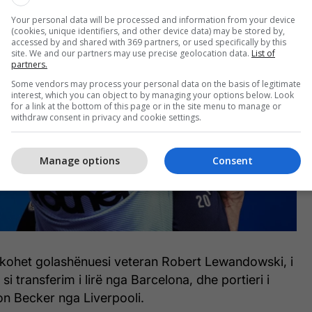
Your personal data will be processed and information from your device
(cookies, unique identifiers, and other device data) may be stored by,
accessed by and shared with 369 partners, or used specifically by this
site. We and our partners may use precise geolocation data.
List of
partners.
Some vendors may process your personal data on the basis of legitimate
interest, which you can object to by managing your options below. Look
for a link at the bottom of this page or in the site menu to manage or
withdraw consent in privacy and cookie settings.
Manage options
Consent
hkohet golashënuesi veteran Robert Lewandowski, i
ë si transferim i lirë nga Barcelona, dhe portieri i
n Becker nga Liverpooli.