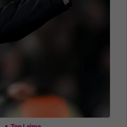
Top Lajme