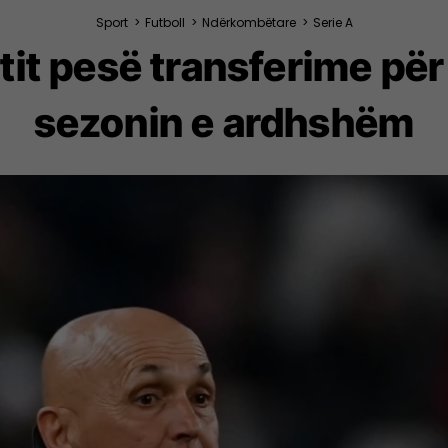
Sport
>
Futboll
>
Ndërkombëtare
>
Serie A
it pesë transferime për
sezonin e ardhshëm