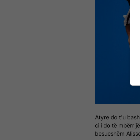
Atyre do t'u bas
cili do të mbërrij
besueshëm Alisso