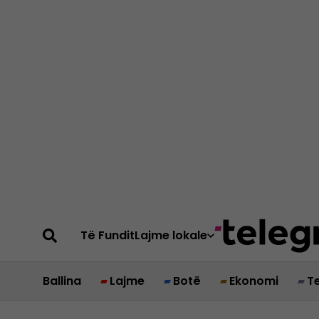
Të Fundit
Lajme lokale
Ballina
Lajme
Botë
Ekonomi
T