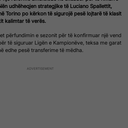
. Nën udhëheqjen strategjike të Luciano Spallettit,
ë Torino po kërkon të sigurojë pesë lojtarë të klasit
it kalimtar të verës.
pret përfundimin e sezonit për të konfirmuar një vend
për të siguruar Ligën e Kampionëve, teksa me garat
në edhe pesë transferime të mëdha.