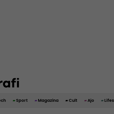
ech
Sport
Magazina
Cult
Ajo
Life