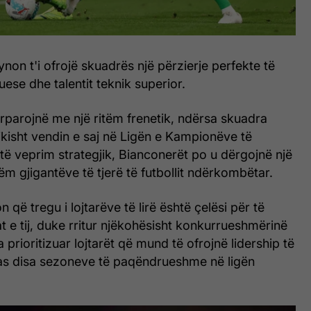
ynon t'i ofrojë skuadrës një përzierje perfekte të
ese dhe talentit teknik superior.
rparojnë me një ritëm frenetik, ndërsa skuadra
kisht vendin e saj në Ligën e Kampionëve të
ë veprim strategjik, Bianconerët po u dërgojnë një
m gjigantëve të tjerë të futbollit ndërkombëtar.
 që tregu i lojtarëve të lirë është çelësi për të
t e tij, duke rritur njëkohësisht konkurrueshmërinë
 prioritizuar lojtarët që mund të ofrojnë lidership të
s disa sezoneve të paqëndrueshme në ligën