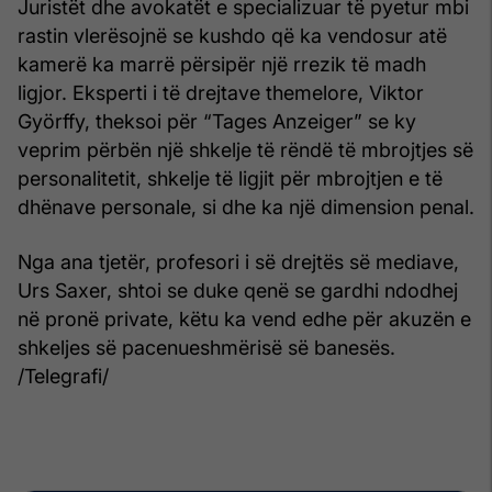
Juristët dhe avokatët e specializuar të pyetur mbi
rastin vlerësojnë se kushdo që ka vendosur atë
kamerë ka marrë përsipër një rrezik të madh
ligjor. Eksperti i të drejtave themelore, Viktor
Györffy, theksoi për “Tages Anzeiger” se ky
veprim përbën një shkelje të rëndë të mbrojtjes së
personalitetit, shkelje të ligjit për mbrojtjen e të
dhënave personale, si dhe ka një dimension penal.
Nga ana tjetër, profesori i së drejtës së mediave,
Urs Saxer, shtoi se duke qenë se gardhi ndodhej
në pronë private, këtu ka vend edhe për akuzën e
shkeljes së pacenueshmërisë së banesës.
/Telegrafi/