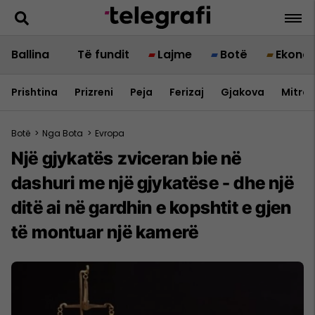
Ballina
Të fundit
Lajme
Botë
Ekono
Prishtina
Prizreni
Peja
Ferizaj
Gjakova
Mitrov
Botë
>
Nga Bota
>
Evropa
Një gjykatës zviceran bie në
dashuri me një gjykatëse - dhe një
ditë ai në gardhin e kopshtit e gjen
të montuar një kamerë