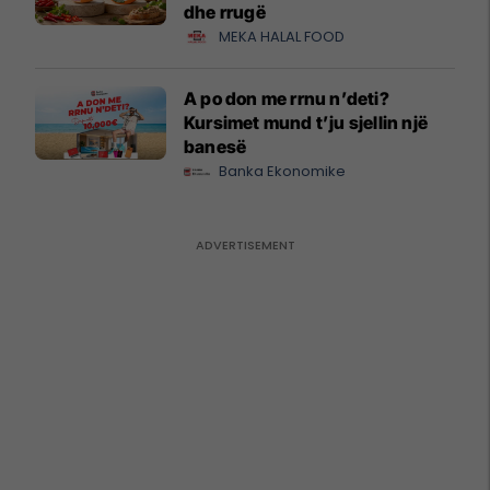
dhe rrugë
MEKA HALAL FOOD
A po don me rrnu n’deti?
Kursimet mund t’ju sjellin një
banesë
Banka Ekonomike