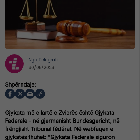
Nga
Telegrafi
30/05/2026
Gjykata më e lartë e Zvicrës është Gjykata
Federale - në gjermanisht Bundesgericht, në
frëngjisht Tribunal fédéral. Në webfaqen e
gjykatës thuhet: “Gjykata Federale siguron