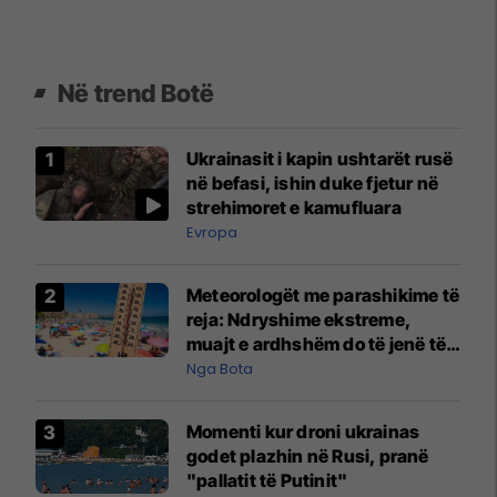
Në trend Botë
Ukrainasit i kapin ushtarët rusë
në befasi, ishin duke fjetur në
strehimoret e kamufluara
Evropa
Meteorologët me parashikime të
reja: Ndryshime ekstreme,
muajt e ardhshëm do të jenë të
pazakontë
Nga Bota
Momenti kur droni ukrainas
godet plazhin në Rusi, pranë
"pallatit të Putinit"