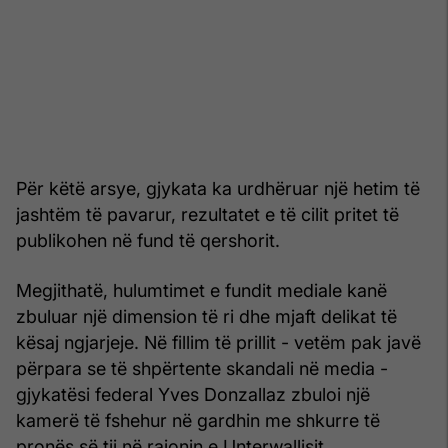
Për këtë arsye, gjykata ka urdhëruar një hetim të
jashtëm të pavarur, rezultatet e të cilit pritet të
publikohen në fund të qershorit.
Megjithatë, hulumtimet e fundit mediale kanë
zbuluar një dimension të ri dhe mjaft delikat të
kësaj ngjarjeje. Në fillim të prillit - vetëm pak javë
përpara se të shpërtente skandali në media -
gjykatësi federal Yves Donzallaz zbuloi një
kamerë të fshehur në gardhin me shkurre të
pronës së tij në rajonin e Unterwallisit.