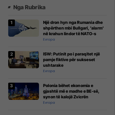
Nga Rubrika
Një dron hyn nga Rumania dhe
shpërthen mbi Bullgari, 'alarm'
në krahun lindor të NATO-s
Evropa
ISW: Putinit po i paraqitet një
pamje fiktive për sukseset
ushtarake
Evropa
Polonia bëhet ekonomia e
gjashtë më e madhe e BE-së,
synon të kalojë Zvicrën
Evropa