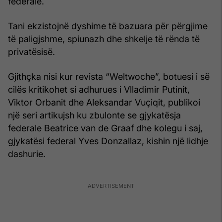
federalë.
Tani ekzistojnë dyshime të bazuara për përgjime
të paligjshme, spiunazh dhe shkelje të rënda të
privatësisë.
Gjithçka nisi kur revista “Weltwoche”, botuesi i së
cilës kritikohet si adhurues i Vlladimir Putinit,
Viktor Orbanit dhe Aleksandar Vuçiqit, publikoi
një seri artikujsh ku zbulonte se gjykatësja
federale Beatrice van de Graaf dhe kolegu i saj,
gjykatësi federal Yves Donzallaz, kishin një lidhje
dashurie.