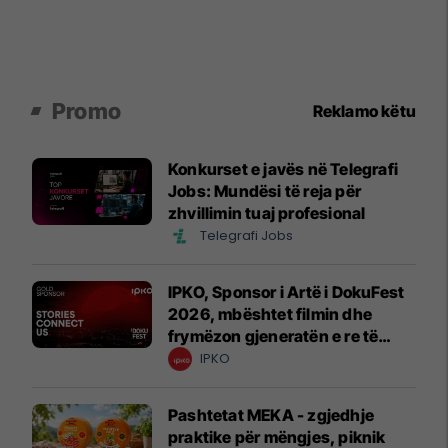
Promo
Reklamo këtu
Konkurset e javës në Telegrafi
Jobs: Mundësi të reja për
zhvillimin tuaj profesional
Telegrafi Jobs
IPKO, Sponsor i Artë i DokuFest
2026, mbështet filmin dhe
frymëzon gjeneratën e re të
krijuesve
IPKO
Pashtetat MEKA - zgjedhje
praktike për mëngjes, piknik