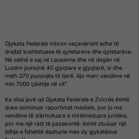
Gjykata Federale mbron veçanërisht edhe të
drejtat kushtetuese të qytetareve dhe qytetarëve.
Në selinë e saj në Lausanne dhe në degën në
Luzern punojnë 40 gjyqtare e gjyqtarë, si dhe
rreth 370 punonjës të tjerë. Ajo merr vendime në
mbi 7000 çështje në vit”.
Ka disa javë që Gjykata Federale e Zvicrës është
duke dominuar raportimet mediale, por jo me
vendime të stërholluara e mirëmeduara juridike,
por me një rast të pazakontë: është zbuluar një
lidhje e fshehtë dashurie mes dy gjykatësve