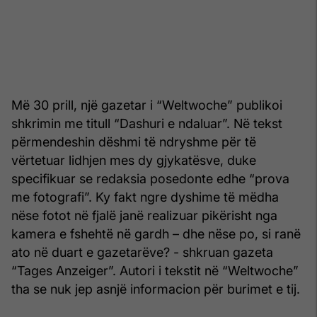
Më 30 prill, një gazetar i “Weltwoche” publikoi
shkrimin me titull “Dashuri e ndaluar”. Në tekst
përmendeshin dëshmi të ndryshme për të
vërtetuar lidhjen mes dy gjykatësve, duke
specifikuar se redaksia posedonte edhe “prova
me fotografi”. Ky fakt ngre dyshime të mëdha
nëse fotot në fjalë janë realizuar pikërisht nga
kamera e fshehtë në gardh – dhe nëse po, si ranë
ato në duart e gazetarëve? - shkruan gazeta
“Tages Anzeiger”. Autori i tekstit në “Weltwoche”
tha se nuk jep asnjë informacion për burimet e tij.