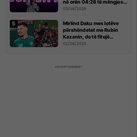
në orën 04:28 të mëngjesit
- dhe bota digjitale serbe
03/08/2026
shpall gjendjen e luftës
Mirlind Daku mes lotëve
përshëndetet me Rubin
Kazanin, do të fitojë
miliona te Spartak Moska
02/08/2026