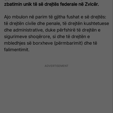
zbatimin unik të së drejtës federale në Zvicër.
Ajo mbulon në parim të gjitha fushat e së drejtës:
të drejtën civile dhe penale, të drejtën kushtetuese
dhe administrative, duke përfshirë të drejtën e
sigurimeve shoqërore, si dhe të drejtën e
mbledhjes së borxheve (përmbarimit) dhe të
falimentimit.