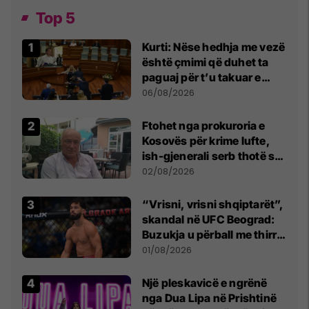
Top 5
Kurti: Nëse hedhja me vezë
është çmimi që duhet ta
paguaj për t’u takuar e
bashkëbiseduar jam i
06/08/2026
lumtur ta bëj këtë
Ftohet nga prokuroria e
Kosovës për krime lufte,
ish-gjenerali serb thotë se
dikush e tradhtoi në
02/08/2026
Beograd
“Vrisni, vrisni shqiptarët”,
skandal në UFC Beograd:
Buzukja u përball me thirrje
anti-shqiptare nga
01/08/2026
tribunat
Një pleskavicë e ngrënë
nga Dua Lipa në Prishtinë