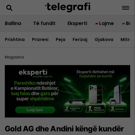
Ballina
Të fundit
Eksperti
Lajme
Bot
Prishtina
Prizreni
Peja
Ferizaj
Gjakova
Mitrov
Magazina
Gold AG dhe Andini këngë kundër