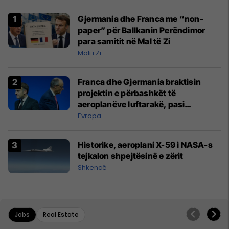
Gjermania dhe Franca me “non-
paper” për Ballkanin Perëndimor
para samitit në Mal të Zi
Mali i Zi
Franca dhe Gjermania braktisin
projektin e përbashkët të
aeroplanëve luftarakë, pasi
kompanitë nuk arrijnë marrëveshje
Evropa
Historike, aeroplani X-59 i NASA-s
tejkalon shpejtësinë e zërit
Shkencë
Jobs
Real Estate