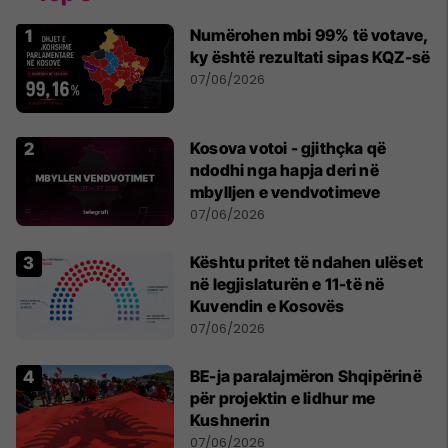
Numërohen mbi 99% të votave,
ky është rezultati sipas KQZ-së
07/06/2026
Kosova votoi - gjithçka që
ndodhi nga hapja deri në
mbylljen e vendvotimeve
07/06/2026
Kështu pritet të ndahen ulëset
në legjislaturën e 11-të në
Kuvendin e Kosovës
07/06/2026
BE-ja paralajmëron Shqipërinë
për projektin e lidhur me
Kushnerin
07/06/2026