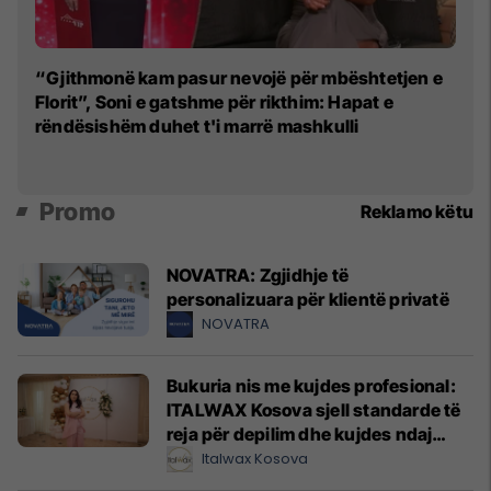
"S
“Gjithmonë kam pasur nevojë për mbështetjen e
Mo
Florit”, Soni e gatshme për rikthim: Hapat e
rëndësishëm duhet t'i marrë mashkulli
Promo
Reklamo këtu
NOVATRA: Zgjidhje të
personalizuara për klientë privatë
NOVATRA
Bukuria nis me kujdes profesional:
ITALWAX Kosova sjell standarde të
reja për depilim dhe kujdes ndaj
lëkurës
Italwax Kosova