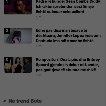
Padi e re kundër Sean Combs Diddy:
Ish-aktori pretendon sesi fëmijë
është sulmuar seksualisht
Yjet
Edhe pas disa marrtesave të
dështuara, Jennifer Lopez insiston:
Dashuria ime më e madhe është
padyshim përpara meje, nuk ka
Yjet
dyshim për këtë
Kompozitori i Dua Lipës dhe Britney
Speard gjendet i vdekur në Londër,
pas goditjeve të shumta me thikë
Yjet
Në trend Botë