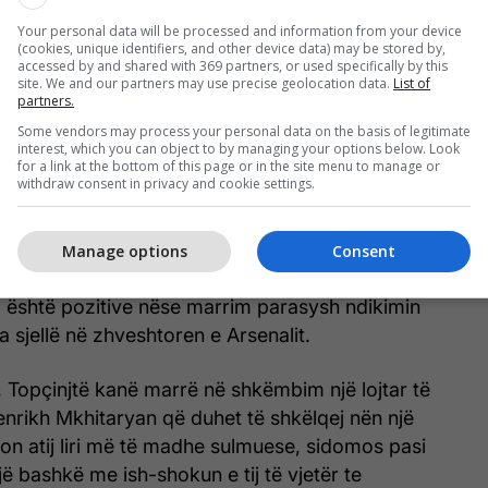
er në top pesë ligat evropiane nuk ka bërë më
ë çuan te goli se sa Petr Cech (katër gola).
Your personal data will be processed and information from your device
(cookies, unique identifiers, and other device data) may be stored by,
accessed by and shared with 369 partners, or used specifically by this
i kalimtar i janarit ka shkuar më mirë se sa tifozët
site. We and our partners may use precise geolocation data.
List of
partners.
të Arsenalit kanë mundur të paramendojnë.
Some vendors may process your personal data on the basis of legitimate
interest, which you can object to by managing your options below. Look
lluan muajin duke u përballur me idenë e humbjes së
for a link at the bottom of this page or in the site menu to manage or
withdraw consent in privacy and cookie settings.
më të mëdha, Alexis Sanchez dhe Mesut Ozil -
re në parametra zero.
Manage options
Consent
ë është paraqitur në fanellën e Manchester
o është pozitive nëse marrim parasysh ndikimin
a sjellë në zhveshtoren e Arsenalit.
Topçinjtë kanë marrë në shkëmbim një lojtar të
enrikh Mkhitaryan që duhet të shkëlqej nën një
ejon atij liri më të madhe sulmuese, sidomos pasi
ajë bashkë me ish-shokun e tij të vjetër te