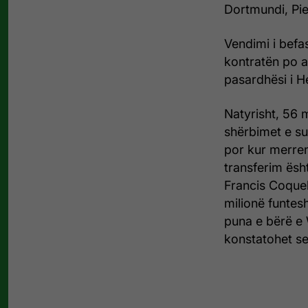
Dortmundi, Pi
Vendimi i befa
kontratën po a
pasardhësi i 
Natyrisht, 56 
shërbimet e su
por kur merren
transferim ësh
Francis Coquel
milionë funtes
puna e bërë e 
konstatohet se