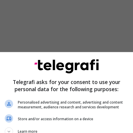
Telegrafi asks for your consent to use your
personal data for the following purposes:
Arsenali
Personalised advertising and content, advertising and content
measurement, audience research and services development
hokuese te Swansea që rrëmbeu vëmendjen e të
nali u duk se ka ende probleme të mëdha për të
Store and/or access information on a device
rojtje dhe ndoshta edhe në portë. Është e vërtetë
Learn more