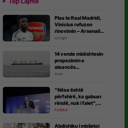
Top Lajme
Plas te Real Madridi,
Vinicius refuzon
rinovimin – Arsenali
gati ofertën 140
La Liga
milionëshe
14 vende mbështesin
propozimin e
aleancës
shumëkombëshe të
Azia
mbrojtjes detare të
udhëhequr nga
"Nëse është
Arabia Saudite
përfshirë, ka gabuar
rëndë, nuk i falet",
Abdixhiku i çon
Politikë
“selam” Përparim
Ramës
Abdixhiku i mbijetoi