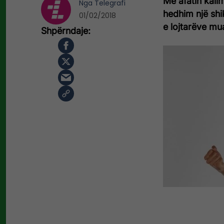
Me afatin kali
Nga
Telegrafi
hedhim një shik
01/02/2018
e lojtarëve mua