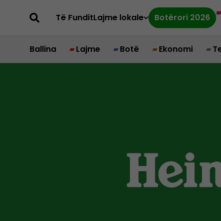
Të Fundit
Lajme lokale
Botërori 2026
Ballina
Lajme
Botë
Ekonomi
T