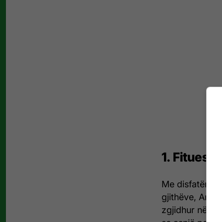
1. Fitues: 
Me disfatën s
gjithëve, Arse
zgjidhur në mb