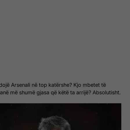
dojë Arsenali në top katërshe? Kjo mbetet të
 kanë më shumë gjasa që këtë ta arrijë? Absolutisht.