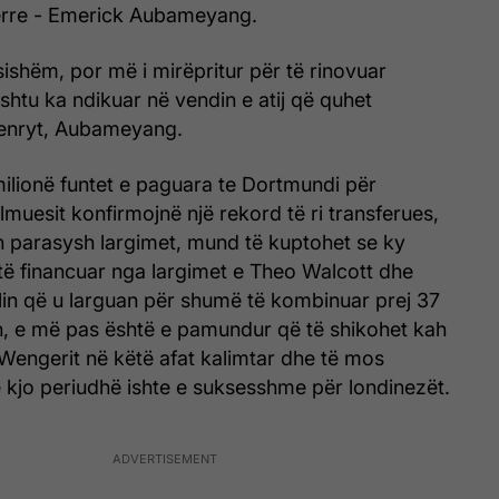
erre - Emerick Aubameyang.
sishëm, por më i mirëpritur për të rinovuar
shtu ka ndikuar në vendin e atij që quhet
Henryt, Aubameyang.
milionë funtet e paguara te Dortmundi për
lmuesit konfirmojnë një rekord të ri transferues,
 parasysh largimet, mund të kuptohet se ky
të financuar nga largimet e Theo Walcott dhe
in që u larguan për shumë të kombinuar prej 37
h, e më pas është e pamundur që të shikohet kah
Wengerit në këtë afat kalimtar dhe të mos
 kjo periudhë ishte e suksesshme për londinezët.