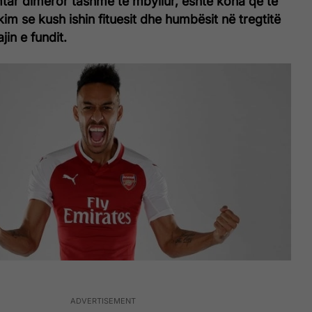
mtar dimëror tashmë të mbyllur, është koha që të
im se kush ishin fituesit dhe humbësit në tregtitë
jin e fundit.