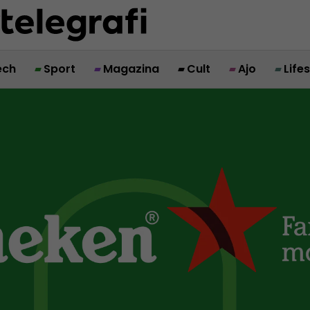
ech
Sport
Magazina
Cult
Ajo
Life