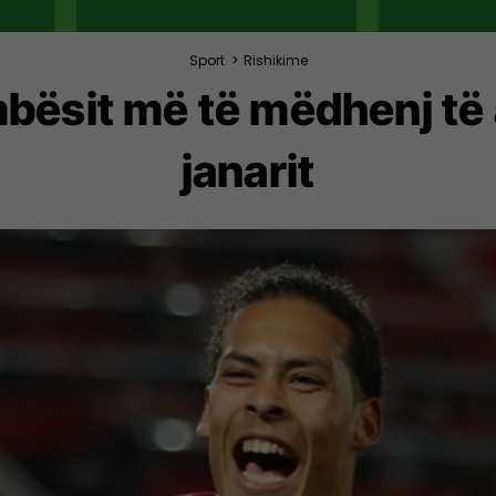
Sport
>
Rishikime
bësit më të mëdhenj të a
janarit