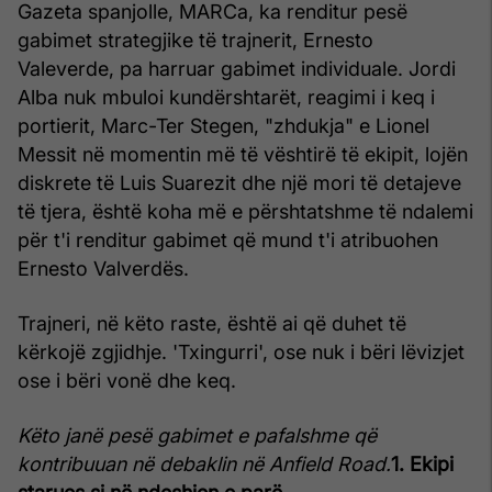
Gazeta spanjolle, MARCa, ka renditur pesë
gabimet strategjike të trajnerit, Ernesto
Valeverde, pa harruar gabimet individuale. Jordi
Alba nuk mbuloi kundërshtarët, reagimi i keq i
portierit, Marc-Ter Stegen, "zhdukja" e Lionel
Messit në momentin më të vështirë të ekipit, lojën
diskrete të Luis Suarezit dhe një mori të detajeve
të tjera, është koha më e përshtatshme të ndalemi
për t'i renditur gabimet që mund t'i atribuohen
Ernesto Valverdës.
Trajneri, në këto raste, është ai që duhet të
kërkojë zgjidhje. 'Txingurri', ose nuk i bëri lëvizjet
ose i bëri vonë dhe keq.
Këto janë pesë gabimet e pafalshme që
kontribuuan në debaklin në Anfield Road.
1. Ekipi