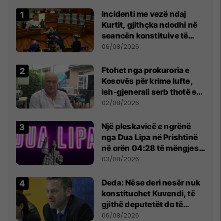
Incidenti me vezë ndaj
Kurtit, gjithçka ndodhi në
seancën konstituive të
Kuvendit
06/08/2026
Ftohet nga prokuroria e
Kosovës për krime lufte,
ish-gjenerali serb thotë se
dikush e tradhtoi në
02/08/2026
Beograd
Një pleskavicë e ngrënë
nga Dua Lipa në Prishtinë
në orën 04:28 të mëngjesit
- dhe bota digjitale serbe
03/08/2026
shpall gjendjen e luftës
Deda: Nëse deri nesër nuk
konstituohet Kuvendi, të
gjithë deputetët do të
bëjnë shkelje të rëndë
06/08/2026