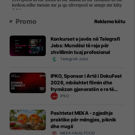
Promo
Reklamo këtu
Konkurset e javës në Telegrafi
Jobs: Mundësi të reja për
zhvillimin tuaj profesional
Telegrafi Jobs
IPKO, Sponsor i Artë i DokuFest
2026, mbështet filmin dhe
frymëzon gjeneratën e re të
krijuesve
IPKO
Pashtetat MEKA - zgjedhje
praktike për mëngjes, piknik
dhe rrugë
MEKA HALAL FOOD