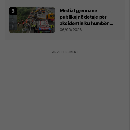
kushtetuese
Mediat gjermane
publikojnë detaje për
aksidentin ku humbën
jetën tre mërgimtarë nga
06/08/2026
Komogllava e Ferizajt