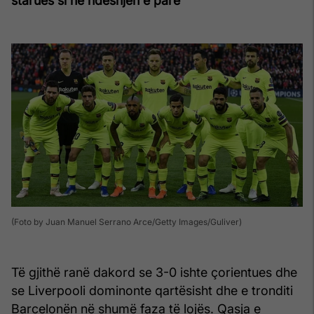
starues si në ndeshjen e parë
(Foto by Juan Manuel Serrano Arce/Getty Images/Guliver)
Të gjithë ranë dakord se 3-0 ishte çorientues dhe
se Liverpooli dominonte qartësisht dhe e tronditi
Barcelonën në shumë faza të lojës. Qasja e