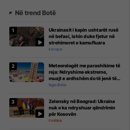
Në trend Botë
Ukrainasit i kapin ushtarët rusë
në befasi, ishin duke fjetur në
strehimoret e kamufluara
Evropa
Meteorologët me parashikime të
reja: Ndryshime ekstreme,
muajt e ardhshëm do të jenë të
pazakontë
Nga Bota
Zelensky në Beograd: Ukraina
nuk e ka ndryshuar qëndrimin
për Kosovën
Politikë