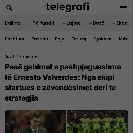
Ballina
Të fundit
Lajme
Botë
Ekono
Prishtina
Prizreni
Peja
Ferizaj
Gjakova
Mitrov
Sport
>
Rishikime
Pesë gabimet e pashpjegueshme
të Ernesto Valverdes: Nga ekipi
startues e zëvendësimet deri te
strategjia