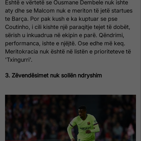
Është e vërtetë se Ousmane Dembele nuk ishte
aty dhe se Malcom nuk e meriton të jetë startues
te Barça. Por pak kush e ka kuptuar se pse
Coutinho, i cili kishte një paraqitje tejet të dobët,
sërish u inkuadrua në ekipin e parë. Qëndrimi,
performanca, ishte e njëjtë. Ose edhe më keq.
Meritokracia nuk është në listën e prioriteteve të
'Txingurri'.
3. Zëvendësimet nuk sollën ndryshim