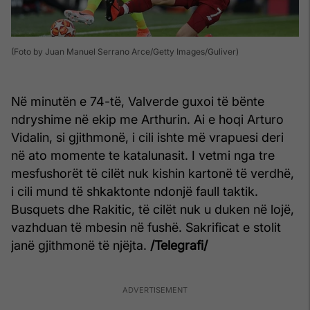
(Foto by Juan Manuel Serrano Arce/Getty Images/Guliver)
Në minutën e 74-të, Valverde guxoi të bënte
ndryshime në ekip me Arthurin. Ai e hoqi Arturo
Vidalin, si gjithmonë, i cili ishte më vrapuesi deri
në ato momente te katalunasit. I vetmi nga tre
mesfushorët të cilët nuk kishin kartonë të verdhë,
i cili mund të shkaktonte ndonjë faull taktik.
Busquets dhe Rakitic, të cilët nuk u duken në lojë,
vazhduan të mbesin në fushë. Sakrificat e stolit
janë gjithmonë të njëjta.
/Telegrafi/