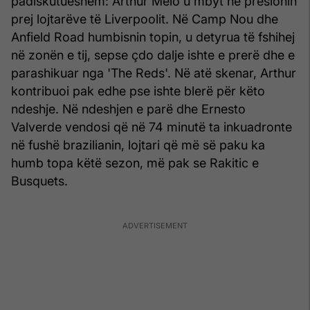
padiskutueshëm: Arthur Melo u mbyt në presionin
prej lojtarëve të Liverpoolit. Në Camp Nou dhe
Anfield Road humbisnin topin, u detyrua të fshihej
në zonën e tij, sepse çdo dalje ishte e prerë dhe e
parashikuar nga 'The Reds'. Në atë skenar, Arthur
kontribuoi pak edhe pse ishte blerë për këto
ndeshje. Në ndeshjen e parë dhe Ernesto
Valverde vendosi që në 74 minutë ta inkuadronte
në fushë brazilianin, lojtari që më së paku ka
humb topa këtë sezon, më pak se Rakitic e
Busquets.