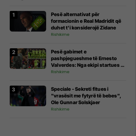
Pesë alternativat për
formacionin e Real Madridit që
duhet t'i konsiderojë Zidane
Rishikime
Pesë gabimet e
pashpjegueshme të Ernesto
Valverdes: Nga ekipi startues e
zëvendësimet deri te strategjia
Rishikime
Speciale - Sekreti fitues i
"vrasësit me fytyrë të bebes",
Ole Gunnar Solskjaer
Rishikime