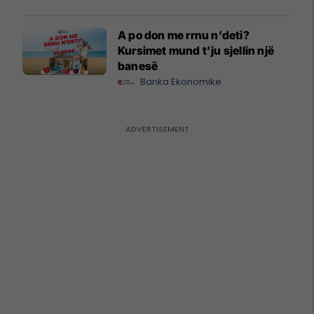
A po don me rrnu n’deti?
Kursimet mund t’ju sjellin një
banesë
Banka Ekonomike