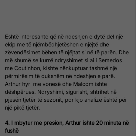
Është interesante që në ndeshjen e dytë del një
ekip me të njëmbëdhjetëshen e njëjtë dhe
zëvendësimet bëhen të njëjtat si në të parën. Dhe
më shumë se kurrë ndryshimet si ai i Semedos
me Coutinhon, kishte nënkuptuar tashmë një
përmirësim të dukshëm në ndeshjen e parë.
Arthur hyri me vonesë dhe Malcom ishte
dëshpërues. Ndryshimi, sigurisht, shtrihet në
pjesën tjetër të sezonit, por kjo analizë është për
një pikë tjetër.
4. I mbytur me presion, Arthur ishte 20 minuta në
fushë