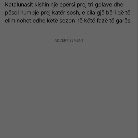
Katalunasit kishin një epërsi prej tri golave dhe
pësoi humbje prej katër sosh, e cila gjë bëri që të
eliminohet edhe këtë sezon në këtë fazë të garës.