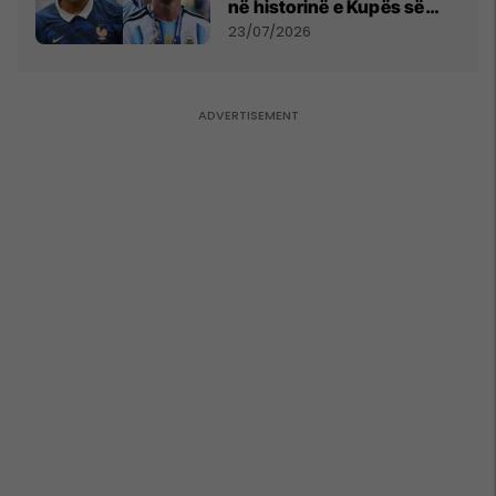
në historinë e Kupës së
Botës, Messi mbetet i dyti
23/07/2026