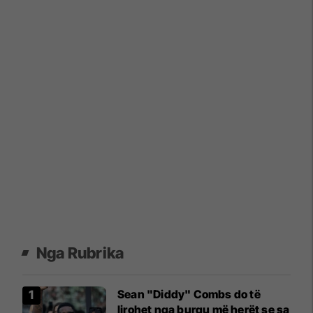
Nga Rubrika
Sean "Diddy" Combs do të
lirohet nga burgu më herët se sa