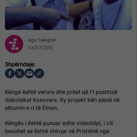
Nga
Telegrafi
04/07/2012
Kënga është verore dhe pritet që t’i pushtojë
diskotekat kosovare. Ky projekt bën pjesë në
albumin e ri të Etnon.
Këngës i është punuar edhe videoklipi, i cili
besohet se është xhiruar në Prishtinë nga