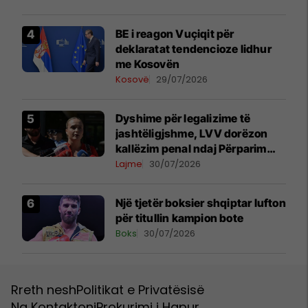
BE i reagon Vuçiqit për
deklaratat tendencioze lidhur
me Kosovën
Kosovë
29/07/2026
Dyshime për legalizime të
jashtëligjshme, LVV dorëzon
kallëzim penal ndaj Përparim
Ramës dhe zyrtarëve të
Lajme
30/07/2026
kabinetit të tij
Një tjetër boksier shqiptar lufton
për titullin kampion bote
Boks
30/07/2026
Rreth nesh
Politikat e Privatësisë
Na Kontaktoni
Prokurimi i Hapur