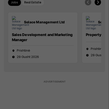
Jobs
Real Estate
Solace Management Ltd
Solac
Sales Development and Marketing
Property Ma
Manager
Prishtinë
Prishtinë
29 Gusht 2
29 Gusht 2026