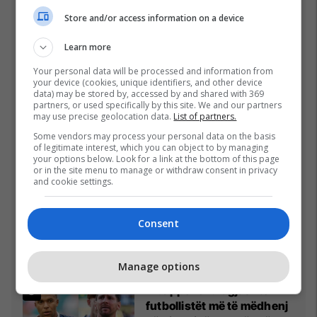
26/07/2026
Store and/or access information on a device
Pesë ditë pas marrjes së
Learn more
detyrës, shefi i ri i ushtrisë
Your personal data will be processed and information from
ukrainase urdhëron
your device (cookies, unique identifiers, and other device
kontroll të madh
data) may be stored by, accessed by and shared with 369
26/07/2026
partners, or used specifically by this site. We and our partners
may use precise geolocation data.
List of partners.
Vetëm dy raunde dhe
Some vendors may process your personal data on the basis
miliona euro në xhep,
of legitimate interest, which you can object to by managing
zbulohet sa fituan Joshua
your options below. Look for a link at the bottom of this page
or in the site menu to manage or withdraw consent in privacy
e Prenga
26/07/2026
and cookie settings.
Vëllai iu etiketua si pjesëtar
Consent
i grupit të Arkanit, Drejtori i
Ekonomisë në Prizren
mohon pretendimet
24/07/2026
Manage options
Mbappe rendit gjashtë
futbollistët më të mëdhenj