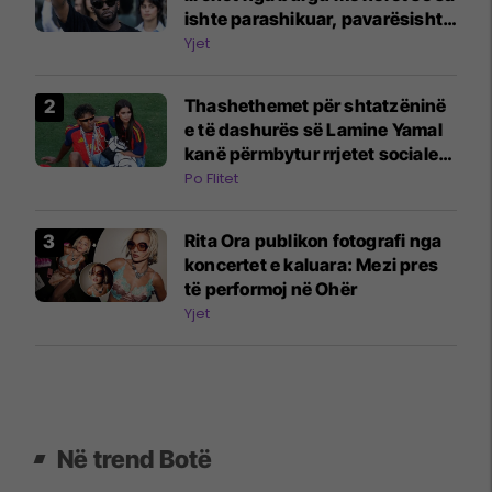
ishte parashikuar, pavarësisht
përleshjes së fundit
Yjet
Thashethemet për shtatzëninë
e të dashurës së Lamine Yamal
kanë përmbytur rrjetet sociale:
E gjitha filloi me një video në
Po Flitet
TikTok
Rita Ora publikon fotografi nga
koncertet e kaluara: Mezi pres
të performoj në Ohër
Yjet
Në trend Botë