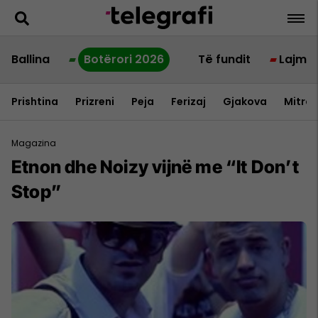
Ballina
Botërori 2026
Të fundit
Lajme
Prishtina
Prizreni
Peja
Ferizaj
Gjakova
Mitrov
Magazina
Etnon dhe Noizy vijnë me “It Don’t
Stop”