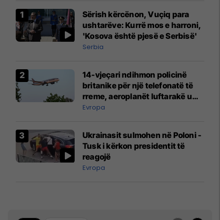
Sërish kërcënon, Vuçiq para
ushtarëve: Kurrë mos e harroni,
'Kosova është pjesë e Serbisë'
Serbia
14-vjeçari ndihmon policinë
britanike për një telefonatë të
rreme, aeroplanët luftarakë u
ngritën në ajër për të
Evropa
interceptuar fluturaken e Qatar
Airways që po shkonte drejt
Ukrainasit sulmohen në Poloni -
Mançesterit
Tusk i kërkon presidentit të
reagojë
Evropa