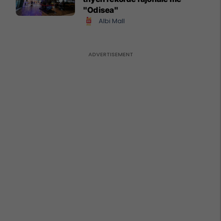
"Odisea"
Albi Mall