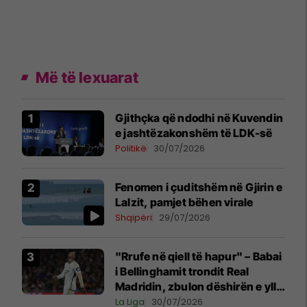
Më të lexuarat
Gjithçka që ndodhi në Kuvendin
e jashtëzakonshëm të LDK-së
Politikë
30/07/2026
Fenomen i çuditshëm në Gjirin e
Lalzit, pamjet bëhen virale
Shqipëri
29/07/2026
"Rrufe në qiell të hapur" – Babai
i Bellinghamit trondit Real
Madridin, zbulon dëshirën e yllit
anglez për largim
La Liga
30/07/2026