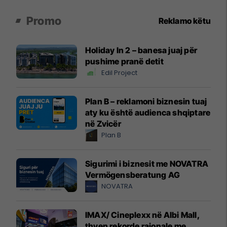
Promo
Reklamo këtu
Holiday In 2 – banesa juaj për
pushime pranë detit
Edil Project
Plan B – reklamoni biznesin tuaj
aty ku është audienca shqiptare
në Zvicër
Plan B
Sigurimi i biznesit me NOVATRA
Vermögensberatung AG
NOVATRA
IMAX/ Cineplexx në Albi Mall,
thyen rekorde rajonale me