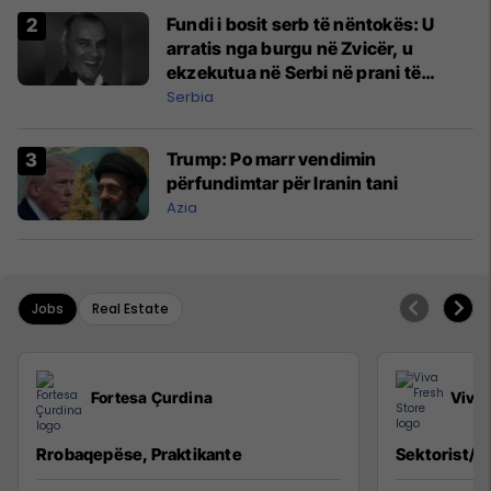
Fundi i bosit serb të nëntokës: U
arratis nga burgu në Zvicër, u
ekzekutua në Serbi në prani të
shefit të policisë
Serbia
Trump: Po marr vendimin
përfundimtar për Iranin tani
Azia
Jobs
Real Estate
Fortesa Çurdina
Viva 
Rrobaqepëse, Praktikante
Sektorist/e