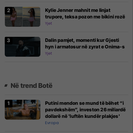
Kylie Jenner mahnit me linjat
trupore, teksa pozon me bikini rozë
Yjet
Dalin pamjet, momenti kur Gjesti
hyn i armatosur në zyrat e Onima-s
Yjet
Në trend Botë
Putini mendon se mund të bëhet “i
pavdekshëm”, investon 26 miliardë
dollarë në 'luftën kundër plakjes'
Evropa