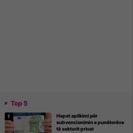
Top 5
Hapet aplikimi për
subvencionimin e punëtorëve
të sektorit privat