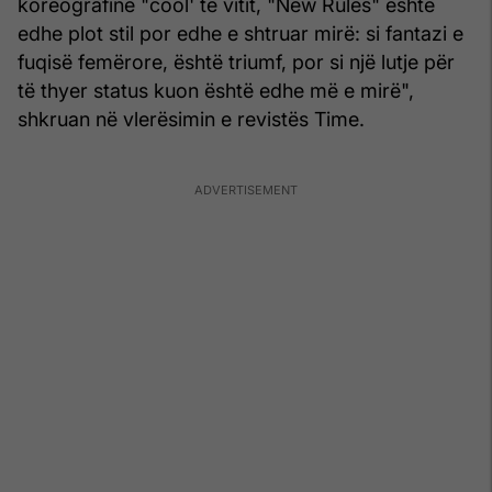
koreografinë "cool' të vitit, "New Rules" është
edhe plot stil por edhe e shtruar mirë: si fantazi e
fuqisë femërore, është triumf, por si një lutje për
të thyer status kuon është edhe më e mirë",
shkruan në vlerësimin e revistës Time.