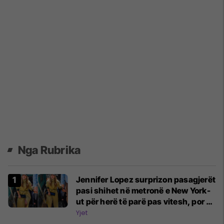
Nga Rubrika
Jennifer Lopez surprizon pasagjerët
pasi shihet në metronë e New York-
ut për herë të parë pas vitesh, por ka
një arsye pas kësaj
Yjet