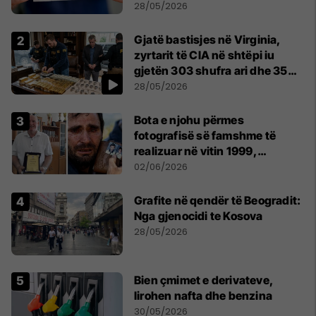
28/05/2026
Gjatë bastisjes në Virginia,
zyrtarit të CIA në shtëpi iu
gjetën 303 shufra ari dhe 35
orë luksoze Rolex
28/05/2026
Bota e njohu përmes
fotografisë së famshme të
realizuar në vitin 1999,
pensionohet Xajë Mustafa
02/06/2026
Grafite në qendër të Beogradit:
Nga gjenocidi te Kosova
28/05/2026
Bien çmimet e derivateve,
lirohen nafta dhe benzina
30/05/2026