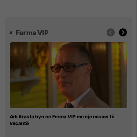
Ferma VIP
Dy
Adi Krasta hyn në Ferma VIP me një mision të
në
veçantë