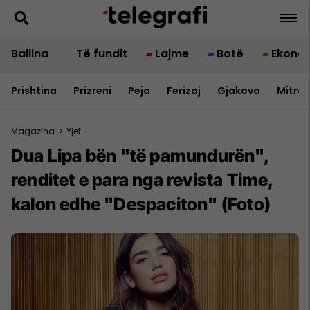
Ballina
Të fundit
Lajme
Botë
Ekono
Prishtina
Prizreni
Peja
Ferizaj
Gjakova
Mitrov
Magazina
>
Yjet
Dua Lipa bën "të pamundurën",
renditet e para nga revista Time,
kalon edhe "Despaciton" (Foto)