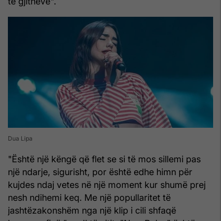
të gjithëve".
Dua Lipa
"Është një këngë që flet se si të mos sillemi pas
një ndarje, sigurisht, por është edhe himn për
kujdes ndaj vetes në një moment kur shumë prej
nesh ndihemi keq. Me një popullaritet të
jashtëzakonshëm nga një klip i cili shfaqë