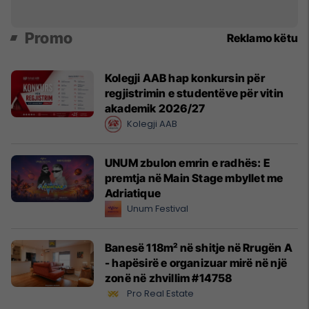
Promo
Reklamo këtu
Kolegji AAB hap konkursin për
regjistrimin e studentëve për vitin
akademik 2026/27
Kolegji AAB
UNUM zbulon emrin e radhës: E
premtja në Main Stage mbyllet me
Adriatique
Unum Festival
Banesë 118m² në shitje në Rrugën A
- hapësirë e organizuar mirë në një
zonë në zhvillim #14758
Pro Real Estate