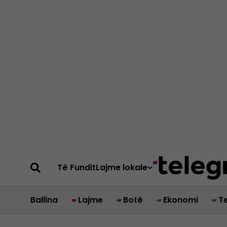
Të Fundit
Lajme lokale
Ballina
Lajme
Botë
Ekonomi
T