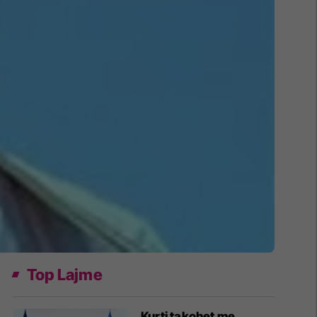
Top Lajme
Kurti takohet me