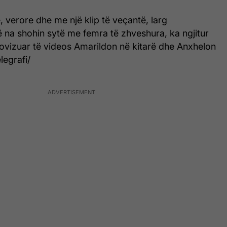
, verore dhe me një klip të veçantë, larg
 na shohin sytë me femra të zhveshura, ka ngjitur
ovizuar të videos Amarildon në kitarë dhe Anxhelon
legrafi/