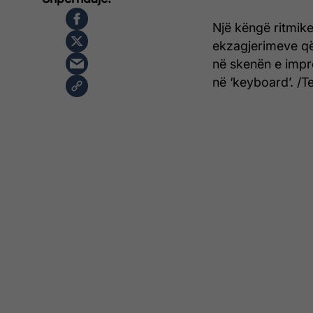
Një këngë ritmike
ekzagjerimeve që
në skenën e impr
në ‘keyboard’. /Te