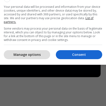
Your personal data will be processed and information from your device
(cookies, unique identifiers, and other device data) may be stored by,
accessed by and shared with 369 partners, or used specifically by this
site. We and our partners may use precise geolocation data.
List of
partners.
Some vendors may process your personal data on the basis of legitimate
interest, which you can object to by managing your options below. Look
for a link at the bottom of this page or in the site menu to manage or
withdraw consent in privacy and cookie settings.
Manage options
Consent