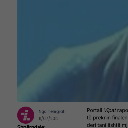
Portali
Vipat
rapo
Nga
Telegrafi
të preknin finale
11/07/2012
deri tani është mj