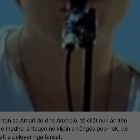
rton se Amarildo dhe Anxhelo, të cilët nuk arritën
n e madhe, shfaqen në klipin e këngës pop-rok, që
aft e pëlqyer nga fansat.