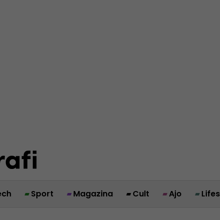
ech
Sport
Magazina
Cult
Ajo
Life