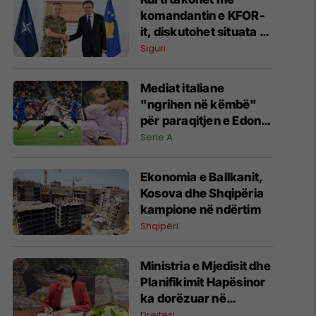
komandantin e KFOR-
it, diskutohet situata e
sigurisë në Kosovë dhe
Siguri
rajon
Mediat italiane
"ngrihen në këmbë"
për paraqitjen e Edon
Zhegrovës ndaj
Serie A
Chelseat
Ekonomia e Ballkanit,
Kosova dhe Shqipëria
kampione në ndërtim
Shqipëri
Ministria e Mjedisit dhe
Planifikimit Hapësinor
ka dorëzuar në
Prokurori tri lëndë, nën
Drejtësi