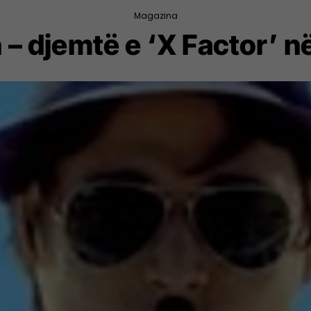
Magazina
 – djemtë e ‘X Factor’ në