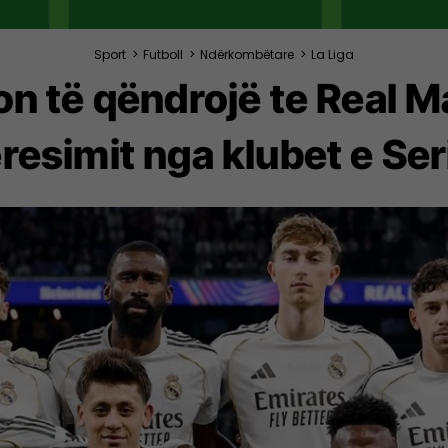
Sport
>
Futboll
>
Ndërkombëtare
>
La Liga
ron të qëndrojë te Real M
eresimit nga klubet e Ser