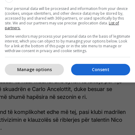
Your personal data will be processed and information from your device
(cookies, unique identifiers, and other device data) may be stored by,
accessed by and shared with 369 partners, or used specifically by this
site. We and our partners may use precise geolocation data.
List of
partners.
Some vendors may process your personal data on the basis of legitimate
interest, which you can object to by managing your options below. Look
for a link at the bottom of this page or in the site menu to manage or
withdraw consent in privacy and cookie settings.
pas të njëjtave burime, Diaz nuk ka ndërmend të
Santiago Bernabeu’.
Manage options
Consent
usuar te Real Madridi dhe synon të luftojë për një
në skuadrën e Carlo Ancelottit, duke besuar se
 më shumë hapësira në sezonin e ri.
mund të komplikohet edhe më tej, pasi klubi madrilen
ivizimin e klauzolës së riblerjes për talentin Nico
.