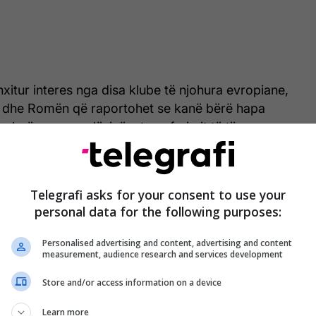
nxitur interes nga disa klube të njohura evropiane,
 dhe Romën që raportohet se kanë bërë hapa
të vlerësuar mundësinë e transferimit të tij.
Telegrafi asks for your consent to use your
personal data for the following purposes:
Personalised advertising and content, advertising and content
measurement, audience research and services development
Store and/or access information on a device
Learn more