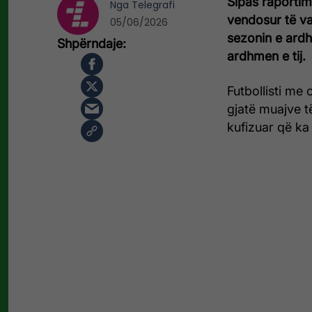
Sipas raportim
Nga
Telegrafi
vendosur të va
05/06/2026
sezonin e ardh
ardhmen e tij.
Futbollisti me
gjatë muajve të
kufizuar që ka