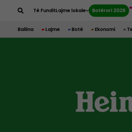
Të Fundit
Lajme lokale
Botërori 2026
Ballina
Lajme
Botë
Ekonomi
T