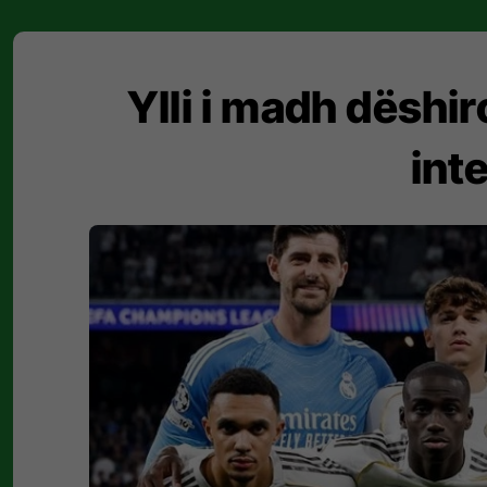
Ylli i madh dëshi
int