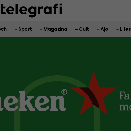
ech
Sport
Magazina
Cult
Ajo
Life