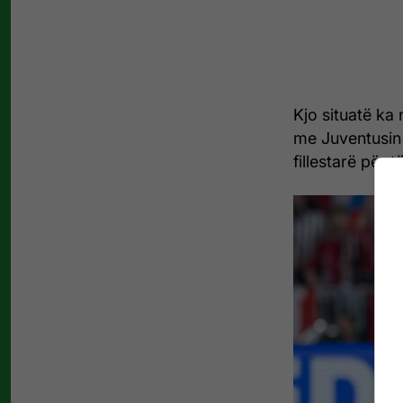
Kjo situatë ka 
me Juventusin
fillestarë për 