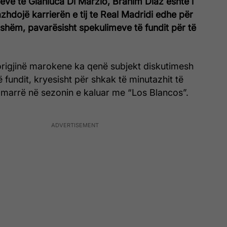
eve të Gianluca Di Marzio, Brahim Diaz është i
zhdojë karrierën e tij te Real Madridi edhe për
shëm, pavarësisht spekulimeve të fundit për të
 origjinë marokene ka qenë subjekt diskutimesh
 fundit, kryesisht për shkak të minutazhit të
 marrë në sezonin e kaluar me “Los Blancos”.