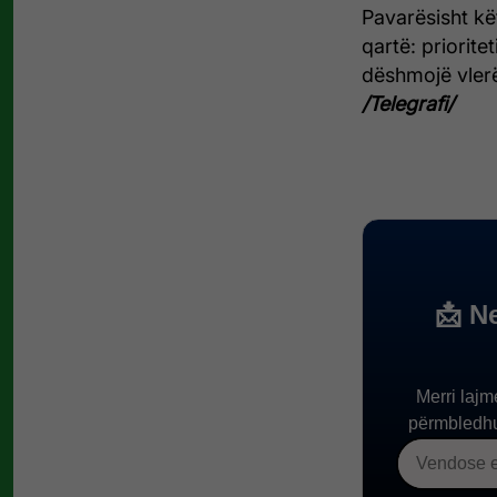
Pavarësisht kë
qartë: priorite
dëshmojë vlerë
/Telegrafi/