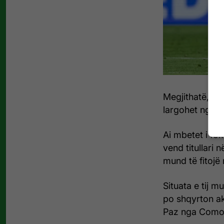
Megjithatë, si
largohet nga ‘
Ai mbetet i fok
vend titullari 
mund të fitojë
Situata e tij 
po shqyrton akt
Paz nga Como