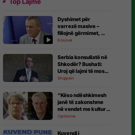
Top Lajme
Dyshimet për
varrezë masive –
fillojnë gërmimet, ​
Isufaj në Kalludër të
Kosovë
Vogël: Identifikimi i
mbetjeve mortore do
Serbia konsullatë në
të kërkojë kohë
Shkodër? Bushati:
Uroj që lajmi të mos
jetë i vërtetë
Shqipëri
“Këso ndëshkimesh
janë të zakonshme
në vendet me kulturë
politike autoritare” -
Opinione
një apel nga
historianët Schmitt
Kuvendi i